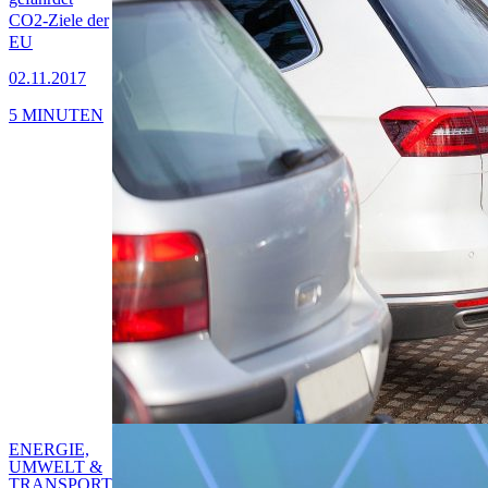
CO2-Ziele der
EU
02.11.2017
5 MINUTEN
ENERGIE,
UMWELT &
TRANSPORT