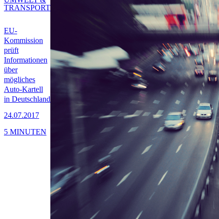
TRANSPORT
EU-
Kommission
prüft
Informationen
über
mögliches
Auto-Kartell
in Deutschland
24.07.2017
5 MINUTEN