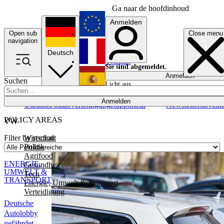
Ga naar de hoofdinhoud
Anmelden
Open sub
Close menu
English
navigation
Deutsch
Français
Sie sind abgemeldet.
Anmelden
Suchen
Licht aus
Español
Anmelden
Ukraine
Politik
Verteidigung
Rapporteur
Newsletters
Event
POLICY AREAS
VW
Wirtschaft
Filter by section
Politik
Agrifood
ENERGIE,
Gesundheit
UMWELT &
Tech
TRANSPORT
Energie, Umwelt & Transport
Verteidigung
Deutsche
Autolobby
gefährdet