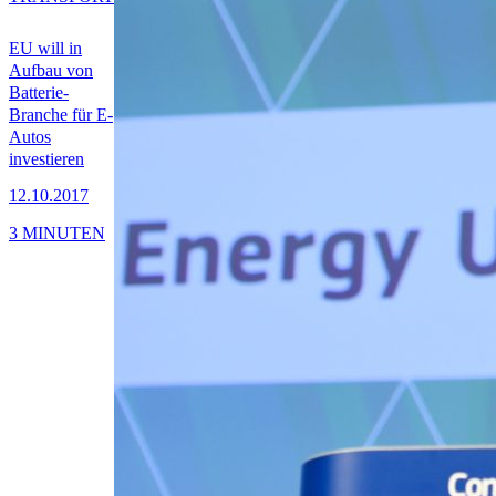
EU will in
Aufbau von
Batterie-
Branche für E-
Autos
investieren
12.10.2017
3 MINUTEN