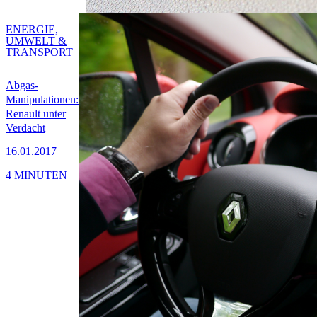
ENERGIE,
UMWELT &
TRANSPORT
Abgas-
Manipulationen:
Renault unter
Verdacht
16.01.2017
4 MINUTEN