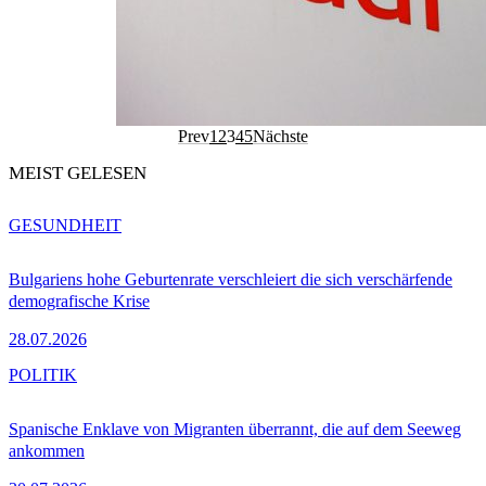
Prev
1
2
3
4
5
Nächste
MEIST GELESEN
GESUNDHEIT
Bulgariens hohe Geburtenrate verschleiert die sich verschärfende
demografische Krise
28.07.2026
POLITIK
Spanische Enklave von Migranten überrannt, die auf dem Seeweg
ankommen