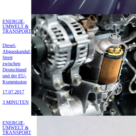
ENERGIE,
UMWELT &
TRANSPORT
Diesel-
Abgasskandal:
Streit
zwischen
Deutschland
und der EU-
Kommission
17.07.2017
3 MINUTEN
ENERGIE,
UMWELT &
TRANSPORT