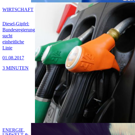
WIRTSCHAFT
Diesel-Gipfel:
Bundesregierung
sucht
einheitliche
Linie
01.08.2017
3 MINUTEN
ENERGIE,
UMWELT &