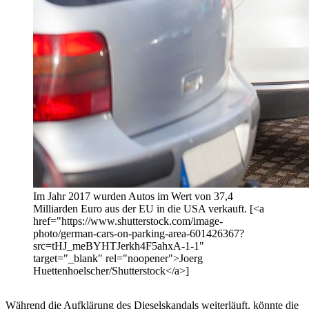
Im Jahr 2017 wurden Autos im Wert von 37,4
Milliarden Euro aus der EU in die USA verkauft. [<a
href="https://www.shutterstock.com/image-
photo/german-cars-on-parking-area-601426367?
src=tHJ_meBYHTJerkh4F5ahxA-1-1"
target="_blank" rel="noopener">Joerg
Huettenhoelscher/Shutterstock</a>]
Während die Aufklärung des Dieselskandals weiterläuft, könnte die