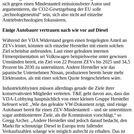
sich gegen einen Mindestanteil emissionsfreier Autos und
argumentieren, die CO2-Gesetzgebung der EU solle
„technologieneutral“ sein, sich also nicht auf einzelne
Antriebstechnologien fokussieren.
Einige Autobauer vertrauen nach wie vor auf Diesel
Während der VDA Widerstand gegen einen festgelegten Anteil an
ZEVs leistet, könnten sich einzelne Hersteller mit einem solchen
Ziel scheinbar anfreunden. Laut einer geleakten internen
Firmenpräsentation sei Volkswagen beispielsweise unter gewissen
Umständen bereit, ein Ziel von 22 Prozent ZEVs bis 2025 und 34,5
Prozent bis 2030 zu unterstützen. Andere Hersteller wie das
japanische Unternehmen Nissan, produzieren bereits heute mehr
Elektroautos, als mit einer solchen Quote festgeschrieben wäre.
Industrielobbyisten müssen allerdings gerade die Ziele ihrer
konservativsten Mitglieder vertreten. T&E geht davon aus, dass das
VDA-Lobbying hauptsächlich von einer kleinen Gruppe Hersteller
befeuert wird: „Wie das geleakte VW-Dokument zeigt, sind einige
Autobauer bereit für einen ZEV-Mindestanteil – und sie unterstützen
sogar ambitioniertere Ziele, als die Kommission vorschlägt,“ so
Gregg Archer. „Andere Hersteller sind jedoch darauf bedacht, den
Markt für schmutzige Diesel in Europa trotz fallender
Verkaufszahlen solange wie möglich aufrecht zu erhalten. Das ist