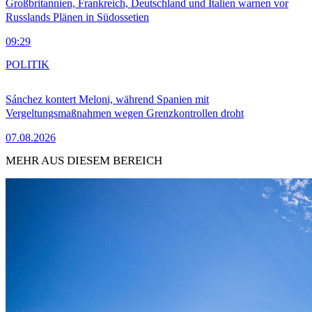
Großbritannien, Frankreich, Deutschland und Italien warnen vor
Russlands Plänen in Südossetien
09:29
POLITIK
Sánchez kontert Meloni, während Spanien mit
Vergeltungsmaßnahmen wegen Grenzkontrollen droht
07.08.2026
MEHR AUS DIESEM BEREICH