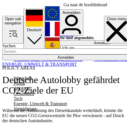
Ga naar de hoofdinhoud
Anmelden
Open sub
Close menu
English
navigation
Deutsch
Français
Sie sind abgemeldet.
Anmelden
Suchen
Licht aus
Español
Anmelden
Ukraine
Politik
Verteidigung
Rapporteur
Newsletters
Event
ENERGIE, UMWELT & TRANSPORT
POLICY AREAS
Deutsche Autolobby gefährdet
Wirtschaft
Politik
CO2-Ziele der EU
Agrifood
Gesundheit
Tech
Energie, Umwelt & Transport
Verteidigung
Während die Aufklärung des Dieselskandals weiterläuft, könnte die
EU die neuen CO2-Grenzwertziele für Pkw verwässern - auf Druck
der deutschen Autoindustrie.