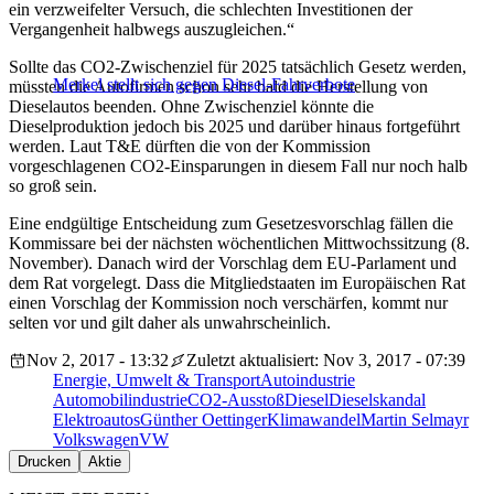
ein verzweifelter Versuch, die schlechten Investitionen der
Vergangenheit halbwegs auszugleichen.“
Sollte das CO2-Zwischenziel für 2025 tatsächlich Gesetz werden,
Merkel stellt sich gegen Diesel-Fahrverbote
müssten die Autofirmen schon sehr bald die Herstellung von
Dieselautos beenden. Ohne Zwischenziel könnte die
Dieselproduktion jedoch bis 2025 und darüber hinaus fortgeführt
werden. Laut T&E dürften die von der Kommission
vorgeschlagenen CO2-Einsparungen in diesem Fall nur noch halb
so groß sein.
Eine endgültige Entscheidung zum Gesetzesvorschlag fällen die
Kommissare bei der nächsten wöchentlichen Mittwochssitzung (8.
November). Danach wird der Vorschlag dem EU-Parlament und
dem Rat vorgelegt. Dass die Mitgliedstaaten im Europäischen Rat
einen Vorschlag der Kommission noch verschärfen, kommt nur
selten vor und gilt daher als unwahrscheinlich.
Nov 2, 2017 - 13:32
Zuletzt aktualisiert: Nov 3, 2017 - 07:39
Energie, Umwelt & Transport
Autoindustrie
Automobilindustrie
CO2-Ausstoß
Diesel
Dieselskandal
Elektroautos
Günther Oettinger
Klimawandel
Martin Selmayr
Volkswagen
VW
Drucken
Aktie