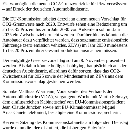
EU womöglich die neuen CO2-Grenzwertziele für Pkw verwässern
– auf Druck der deutschen Automobilindustrie.
Die EU-Kommission arbeitet derzeit an einem neuen Vorschlag für
CO2-Grenzwerte nach 2020. Entwürfe sehen eine Reduzierung um
25 bis 35 Prozent bis zum Jahr 2030 vor. Außerdem soll im Jahr
2025 ein Zwischenziel erreicht werden. Darüber hinaus könnten die
Autobauer dazu verpflichtet werden, dass sogenannte emissionsfreie
Fahrzeuge (zero-emission vehicles, ZEVs) im Jahr 2030 mindestens
15 bis 20 Prozent ihrer Gesamtproduktion ausmachen müssen.
Der endgültige Gesetzesvorschlag soll am 8. November präsentiert
werden. Bis dahin könnte heftiges Lobbying, hauptsächlich aus der
deutschen Autoindustrie, allerdings dafür sorgen, dass das CO2-
Zwischenziel für 2025 sowie der Mindestanteil an ZEVs aus dem
Kommissionsvorschlag gestrichen werden.
So habe Matthias Wissmann, Vorsitzender des Verbands der
Automobilindustrie (VDA), vergangene Woche mit Martin Selmayr,
dem einflussreichen Kabinettschef von EU-Kommissionspräsident
Jean-Claude Juncker, sowie mit EU-Klimakommissar Miguel
Arias Cañete telefoniert, bestätigte eine Kommissionssprecherin.
Bei einer Sitzung des Kommissionskabinetts am folgenden Dienstag
wurde dann die Idee diskutiert, die bisherigen Entwürfe