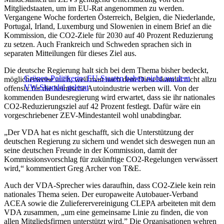
Mitgliedstaaten, um im EU-Rat angenommen zu werden.
Vergangene Woche forderten Österreich, Belgien, die Niederlande,
Portugal, Irland, Luxemburg und Slowenien in einem Brief an die
Kommission, die CO2-Ziele für 2030 auf 40 Prozent Reduzierung
zu setzen. Auch Frankreich und Schweden sprachen sich in
separaten Mitteilungen für dieses Ziel aus.
Die deutsche Regierung halt sich bei dem Thema bisher bedeckt,
Grünen-Politikerin: EU-Staaten haben nicht aus dem
möglicherweise auch, weil man nach dem Dieselskandal nicht allzu
VW-Skandal gelernt
offensiv für die heimische Autoindustrie werben will. Von der
kommenden Bundesregierung wird erwartet, dass sie ihr nationales
CO2-Reduzierungsziel auf 42 Prozent festlegt. Dafür wäre ein
vorgeschriebener ZEV-Mindestanteil wohl unabdingbar.
„Der VDA hat es nicht geschafft, sich die Unterstützung der
deutschen Regierung zu sichern und wendet sich deswegen nun an
seine deutschen Freunde in der Kommission, damit der
Kommissionsvorschlag für zukünftige CO2-Regelungen verwässert
wird,“ kommentiert Greg Archer von T&E.
Auch der VDA-Sprecher wies daraufhin, dass CO2-Ziele kein rein
nationales Thema seien. Der europaweite Autobauer-Verband
ACEA sowie die Zulieferervereinigung CLEPA arbeiteten mit dem
VDA zusammen, „um eine gemeinsame Linie zu finden, die von
allen Mitgliedsfirmen unterstützt wird.” Die Organisationen wehren