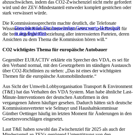
abzuschwächen, indem das CO2-Zwischenziel nicht mehr gefordert
wird und der ZEV-Mindestanteil entweder komplett gestrichen oder
stark verwässert würde.
Die Kommissionssprecherin machte deutlich, die Telefonate
Dieselskandal: Die fragwürdige Grenzwerte-Herrschaft
Wissmanns mit Kommissionsvertretern seien nur „ein Beispiel für
in den Behörden
die breit angelegte Einbeziehung aller interessierten Parteien, deren
Ansichten zu dem Thema die Kommission hören will.“
CO2 wichtigstes Thema für europäische Autobauer
Gegenüber EURACTIV erklärte ein Sprecher des VDA, es sei für
den Verband normal, mit den Gesetzgebern im ständigen Austausch
über CO2-Richtlinien zu stehen: „Das ist eines der wichtigsten
Themen für die europäische Automobilindustrie.“
Aus Sicht der Umwelt-Lobbyorganisation Transport & Environment
(T&E) hat das Verhalten des VDA System. Man habe ähnliche Last-
Minute-Interventionen der deutschen Autofirmen in den
vergangenen Jahren häufiger gesehen. Dadurch hätten sich deutsche
Kommissionsvertreter wie Selmayr und Haushaltskommissar
Günther Oettinger häufig im letzten Moment für Änderungen in den
Gesetzesvorschlägen eingesetzt.
Laut T&E haben sowohl das Zwischenziel für 2025 als auch der
Mindestanteil an ZEVs genügend Unterstützung von den