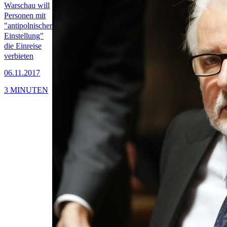
Warschau will
Personen mit
"antipolnischer
Einstellung"
die Einreise
verbieten
06.11.2017
3 MINUTEN