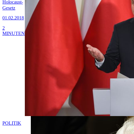
Holocaust-
Gesetz
01.02.2018
2
MINUTEN
POLITIK