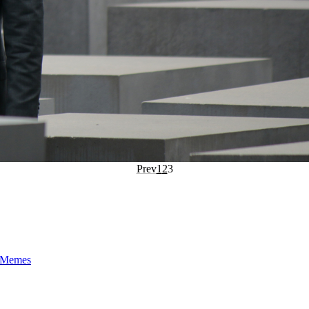
Prev
1
2
3
t-Memes