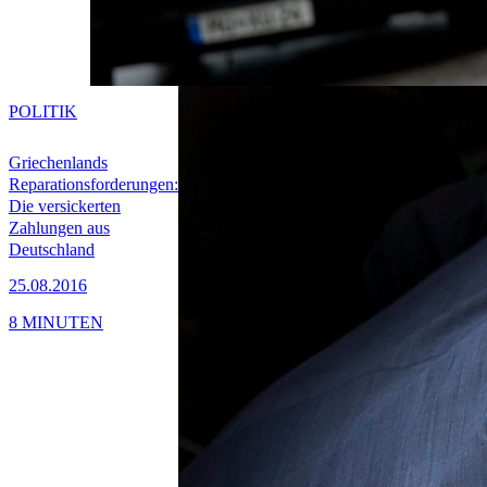
POLITIK
Griechenlands
Reparationsforderungen:
Die versickerten
Zahlungen aus
Deutschland
25.08.2016
8 MINUTEN