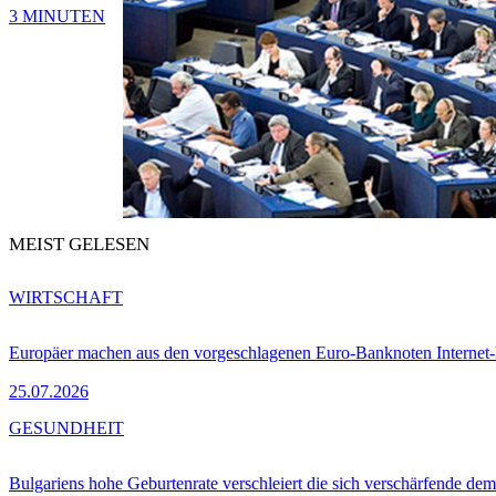
3 MINUTEN
MEIST GELESEN
WIRTSCHAFT
Europäer machen aus den vorgeschlagenen Euro-Banknoten Interne
25.07.2026
GESUNDHEIT
Bulgariens hohe Geburtenrate verschleiert die sich verschärfende dem