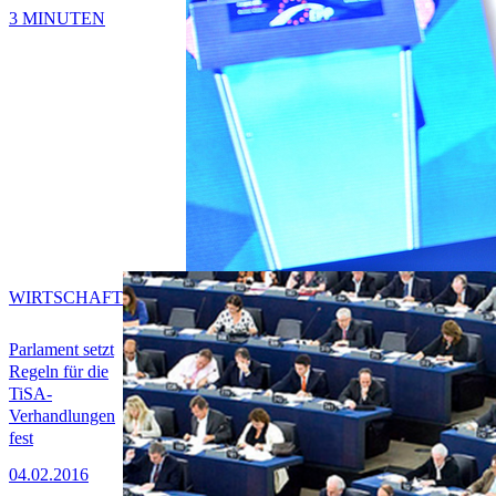
3 MINUTEN
WIRTSCHAFT
Parlament setzt
Regeln für die
TiSA-
Verhandlungen
fest
04.02.2016