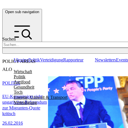
Open sub navigation
Suchen
Ukraine
Politik
Verteidigung
Rapporteur
Newsletters
Event
POLICY AREAS
ALO
Wirtschaft
Politik
Agrifood
POLITIK
Gesundheit
Tech
EU-Kommission sieht
Energie, Umwelt & Transport
ungarisches Referendum
Verteidigung
zur Migranten-Quote
kritisch
26.02.2016