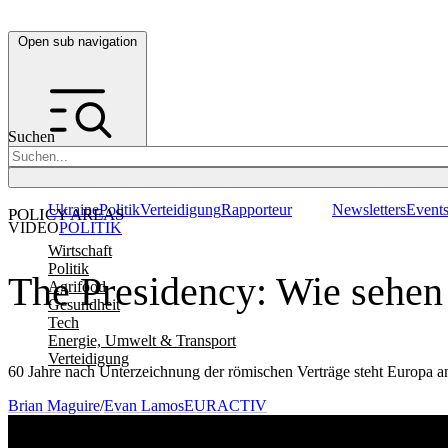
Open sub navigation
Suchen
Ukraine
Politik
Verteidigung
Rapporteur
Newsletters
Event
POLICY AREAS
VIDEO
POLITIK
Wirtschaft
Politik
The Presidency: Wie sehen
Agrifood
Gesundheit
Tech
Energie, Umwelt & Transport
Verteidigung
60 Jahre nach Unterzeichnung der römischen Verträge steht Europa a
Brian Maguire
/
Evan Lamos
EURACTIV