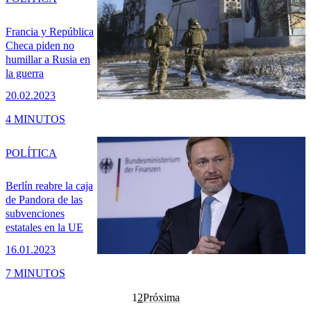
Francia y República
Checa piden no
humillar a Rusia en
la guerra
20.02.2023
4 MINUTOS
POLÍTICA
Berlín reabre la caja
de Pandora de las
subvenciones
estatales en la UE
16.01.2023
7 MINUTOS
1
2
Próxima