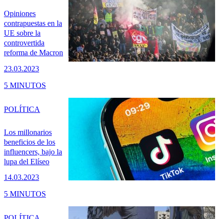
Opiniones
contrapuestas en la
UE sobre la
controvertida
reforma de Macron
23.03.2023
5 MINUTOS
POLÍTICA
Los millonarios
beneficios de los
influencers, bajo la
lupa del Elíseo
14.03.2023
5 MINUTOS
POLÍTICA