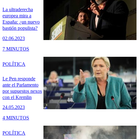
La ultraderecha
europea mira a
España: ¿un nuevo
bastión populista?
02.06.2023
7 MINUTOS
POLÍTICA
Le Pen responde
ante el Parlamento
por supuestos nexos
con el Kremlin
24.05.2023
4 MINUTOS
POLÍTICA