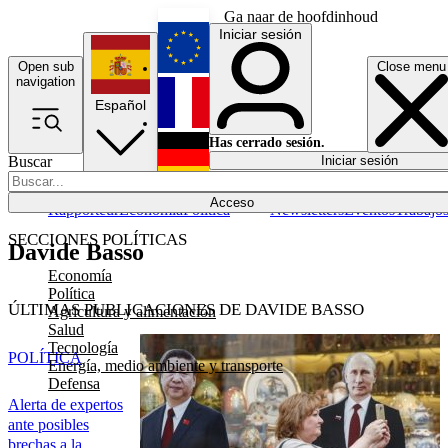
Ga naar de hoofdinhoud
Iniciar sesión
Open sub
Close menu
English
navigation
Español
Français
Has cerrado sesión.
Buscar
Iniciar sesión
Modo oscuro
Deutsch
Acceso
Rapporteur
Economía
Política
Newsletters
Eventos
Trabajo
SECCIONES POLÍTICAS
Davide Basso
Economía
Política
ÚLTIMAS PUBLICACIONES DE DAVIDE BASSO
Agricultura y alimentación
Salud
Tecnología
POLÍTICA
Energía, medio ambiente y transporte
Defensa
Alerta de expertos
ante posibles
brechas a la