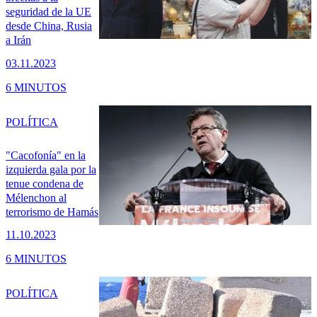
seguridad de la UE
desde China, Rusia
a Irán
03.11.2023
6 MINUTOS
POLÍTICA
"Cacofonía" en la
izquierda gala por la
tenue condena de
Mélenchon al
terrorismo de Hamás
11.10.2023
6 MINUTOS
POLÍTICA