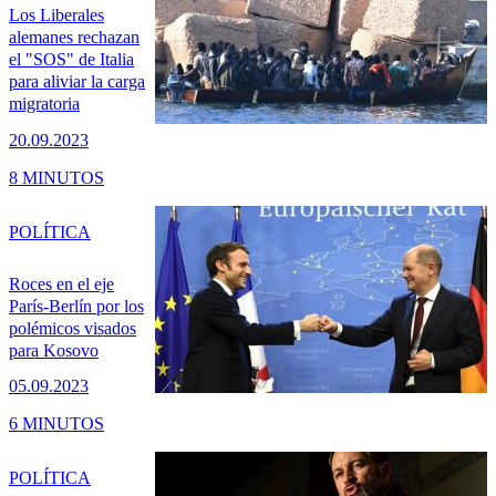
Los Liberales
alemanes rechazan
el "SOS" de Italia
para aliviar la carga
migratoria
20.09.2023
8 MINUTOS
POLÍTICA
Roces en el eje
París-Berlín por los
polémicos visados
para Kosovo
05.09.2023
6 MINUTOS
POLÍTICA