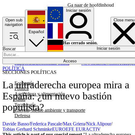
Ga naar de hoofdinhoud
Iniciar sesión
Open sub
Close menu
English
navigation
Español
Français
Has cerrado sesión.
Buscar
Iniciar sesión
Modo oscuro
Deutsch
Acceso
Rapporteur
Economía
Política
Newsletters
Eventos
Trabajo
POLÍTICA
SECCIONES POLÍTICAS
La ultraderecha europea mira a
Economía
Política
España: ¿un nuevo bastión
Agricultura y alimentación
Salud
populista?
Tecnología
Energía, medio ambiente y transporte
Defensa
Davide Basso
/
Federica Pascale
/
Max Griera
/
Nick Alipour
/
Tobias Gerhard Schminke
EUROEFE EURACTIV
This article is part of our special report
"La ultraderecha europea