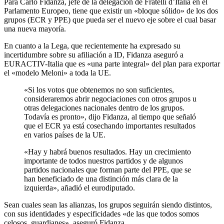
Para Carlo Fidanza, jefe de la delegación de Fratelli d’Italia en el
Parlamento Europeo, tiene que existir un «bloque sólido» de los dos
grupos (ECR y PPE) que pueda ser el nuevo eje sobre el cual basar
una nueva mayoría.
En cuanto a la Lega, que recientemente ha expresado su
incertidumbre sobre su afiliación a ID, Fidanza aseguró a
EURACTIV-Italia que es «una parte integral» del plan para exportar
el «modelo Meloni» a toda la UE.
«Si los votos que obtenemos no son suficientes,
consideraremos abrir negociaciones con otros grupos u
otras delegaciones nacionales dentro de los grupos.
Todavía es pronto», dijo Fidanza, al tiempo que señaló
que el ECR ya está cosechando importantes resultados
en varios países de la UE.
«Hay y habrá buenos resultados. Hay un crecimiento
importante de todos nuestros partidos y de algunos
partidos nacionales que forman parte del PPE, que se
han beneficiado de una distinción más clara de la
izquierda», añadió el eurodiputado.
Sean cuales sean las alianzas, los grupos seguirán siendo distintos,
con sus identidades y especificidades «de las que todos somos
celosos guardianes», aseguró Fidanza.