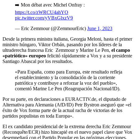
➡️ Mon débat avec Michel Onfray :
https://t.co/zWRCU4ahYO
pic.twitter.com/yVBxGlxzV9
— Eric Zemmour (@ZemmourEric)
June 1, 2023
Desde la primera ministra italiana, Georgia Meloni, hasta el primer
ministro húngaro, Viktor Orbán, pasando por los líderes de la
ultraderecha francesa Eric Zemmour y Marine Le Pen,
el campo
«patriótico» europeo
felicitó rápidamente a Vox y a su presidente
Santiago Abascal por los resultados.
«Para España, como para Europa, este resultado refleja
el establecimiento y la consolidación de la corriente
patriótica y contribuye a reforzar la voz del pueblo»,
comentó Marine Le Pen (Reagrupación Nacional/ID).
Por su parte, en declaraciones a EURACTIV.de, el diputado de
Alternativa para Alemania (AfD/ID) Petr Bystron aseguró que «el
éxito de Vox forma parte de la actual racha de victorias de los
partidos populistas en toda Europa».
El ex candidato presidencial de la extrema derecha Eric Zemmour
(Reconquête/ECR) hizo hincapié en el nuevo papel clave que Vox
desempeñará con el Partido Popular en las próximas elecciones,