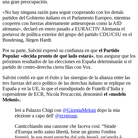
una gran preocupación.
«No hay ninguna razón para seguir cooperando con los demás
partidos del Gobierno italiano en el Parlamento Europeo, mientras
cooperen con fuerzas abiertamente antieuropeas como la AfD
alemana», declaró en enero pasado a EURACTIV Alemania el
portavoz de política exterior del grupo del partido CDU/CSU en el
Bundestag, Jürgen Hardt.
Por su parte, Salvini expresó su confianza en que
el Partido
Popular «decida pronto de qué lado estará»
, tras asegurar que los
próximos resultados de las elecciones en España determinarán si el
partido de centro-derecha cierra filas con Vox.
Salvini confió en que el éxito y las sinergias de la alianza entre las
tres fuerzas del arco político de las derechas italiano se replique en
España y en la UE, lo que el eurodiputado de Fratelli d’Italia y
copresidente de ECR, Nicola Procaccini, denominó
el «modelo
Meloni».
Ieri a Palazzo Chigi con
@GiorgiaMeloni
dopo la mia
elezione a capo dell'
@ecrgroup
.
Canticchiando una canzone che faceva così: “Strade
d'Europa nello zaino libertà, forse un giorno l'ombra
fuggirà, le sue mani sporche dal sole leverà, un'aquila è