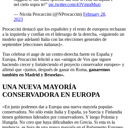
nel cielo sopra te!”
pic.twitter.com/43VmraMuzi
— Nicola Procaccini (@NProcaccini)
February 28,
2023
Procaccini destacó que los españoles y el resto de europeos rechazan
a la izquierda y confían en el liderazgo de la derecha, «siguiendo un
modelo que adelantó Italia con las elecciones generales de
septiembre [elecciones italianas]».
Tras celebrar el auge de un centro-derecha fuerte en España y
Europa, Procaccini felicitó a sus «amigos de Vox que siguen
haciendo crecer y fortaleciendo el proyecto conservador europeo» y
afirmó que «juntos, después de ganar en Roma,
ganaremos
también en Madrid y Bruselas».
UNA NUEVA MAYORÍA
CONSERVADORA EN EUROPA
«En junio podemos dar a Europa una nueva mayoría popular-
conservadora. No sólo están Italia y España, ya Suecia y Finlandia
tienen gobiernos liderados por conservadores. Y luego Polonia y
Hungría. No creo que haya dificultades en Grecia. Si esta es la
tendencia, es hora de una nueva mayoría en el Parlamento Europeo