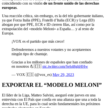
coincidiendo con su visión
de un frente unido de las derechas
europeas
.
Una reacción crítica, sin embargo, es la del trío gobernante italiano,
ya que Forza Italia (PPE), Fratelli d’Italia (ECR) y Lega (ID)
abogan por que PPE, ECR e ID cierren filas, así como por la
extrapolación del «modelo Meloni» a España… y al resto de
Europa.
¡VOX es el partido que más crece!
Defenderemos a nuestros votantes y no aceptaremos
ningún tipo de chantaje.
Gracias a los millones de españoles que han confiado
en nosotros 💪🇪🇸
pic.twitter.com/Seh48ghHHw
— VOX 🇪🇸 (@vox_es)
May 29, 2023
EXPORTAR EL “MODELO MELONI”
El líder de la Liga, Matteo Salvini, aseguró este jueves en una
entrevista con El País que confía en una alianza que una a toda la
derecha en la UE, para lo cual serán fundamentales los próximos