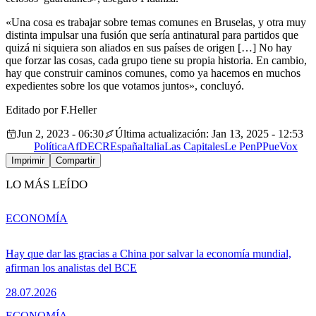
«Una cosa es trabajar sobre temas comunes en Bruselas, y otra muy
distinta impulsar una fusión que sería antinatural para partidos que
quizá ni siquiera son aliados en sus países de origen […] No hay
que forzar las cosas, cada grupo tiene su propia historia. En cambio,
hay que construir caminos comunes, como ya hacemos en muchos
expedientes sobre los que votamos juntos», concluyó.
Editado por F.Heller
Jun 2, 2023 - 06:30
Última actualización: Jan 13, 2025 - 12:53
Política
AfD
ECR
España
Italia
Las Capitales
Le Pen
PP
ue
Vox
Imprimir
Compartir
LO MÁS LEÍDO
ECONOMÍA
Hay que dar las gracias a China por salvar la economía mundial,
afirman los analistas del BCE
28.07.2026
ECONOMÍA