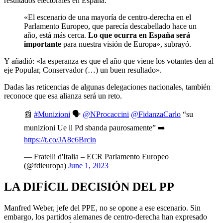
resultados electorales en España.
«El escenario de una mayoría de centro-derecha en el
Parlamento Europeo, que parecía descabellado hace un
año, está más cerca.
Lo que ocurra en España será
importante
para nuestra visión de Europa», subrayó.
Y añadió: «la esperanza es que el año que viene los votantes den al
eje Popular, Conservador (…) un buen resultado».
Dadas las reticencias de algunas delegaciones nacionales, también
reconoce que esa alianza será un reto.
📰
#Munizioni
🗣
@NProcaccini
@FidanzaCarlo
“su
munizioni Ue il Pd sbanda paurosamente” ➡️
https://t.co/JA8c6Brcin
— Fratelli d'Italia – ECR Parlamento Europeo
(@fdieuropa)
June 1, 2023
LA DIFÍCIL DECISIÓN DEL PP
Manfred Weber, jefe del PPE, no se opone a ese escenario. Sin
embargo, los partidos alemanes de centro-derecha han expresado