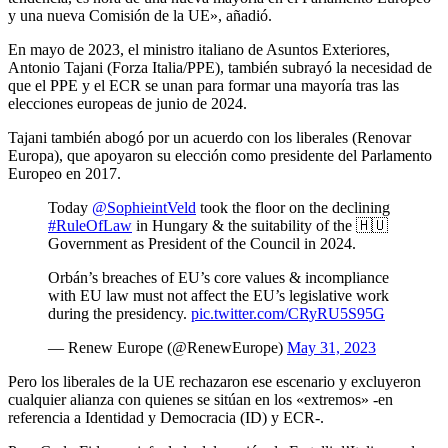
y una nueva Comisión de la UE», añadió.
En mayo de 2023, el ministro italiano de Asuntos Exteriores,
Antonio Tajani (Forza Italia/PPE), también subrayó la necesidad de
que el PPE y el ECR se unan para formar una mayoría tras las
elecciones europeas de junio de 2024.
Tajani también abogó por un acuerdo con los liberales (Renovar
Europa), que apoyaron su elección como presidente del Parlamento
Europeo en 2017.
Today
@SophieintVeld
took the floor on the declining
#RuleOfLaw
in Hungary & the suitability of the 🇭🇺
Government as President of the Council in 2024.
Orbán’s breaches of EU’s core values & incompliance
with EU law must not affect the EU’s legislative work
during the presidency.
pic.twitter.com/CRyRU5S95G
— Renew Europe (@RenewEurope)
May 31, 2023
Pero los liberales de la UE rechazaron ese escenario y excluyeron
cualquier alianza con quienes se sitúan en los «extremos» -en
referencia a Identidad y Democracia (ID) y ECR-.