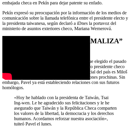
embajada checa en Pekín para dejar patente su enfado.
Pekín expresó su preocupación por la información de los medios de
comunicación sobre la llamada telefónica entre el presidente electo y
la presidenta taiwanesa, según declaró a iDnes la portavoz del
ministerio de asuntos exteriores checo, Mariana Wernerová.
REPÚBLICA CHECA “NORMALIZA”
RELACIONES
Pavel -ex jefe del comité militar de la OTAN- fue elegido el pasado
sábado y será investido oficialmente como nuevo presidente checo
el 9 de marzo. Hasta entonces, el presidente oficial del país es Miloš
Zeman, un político bien conocido por sus opiniones prochinas. Sin
embargo, Pavel ya está estableciendo relaciones con sus futuros
homólogos.
«Hoy he hablado con la presidenta de Taiwán, Tsai
Ing-wen. Le he agradecido sus felicitaciones y le he
asegurado que Taiwán y la República Checa comparten
los valores de la libertad, la democracia y los derechos
humanos. Acordamos reforzar nuestra asociación»,
tuiteó Pavel el lunes.