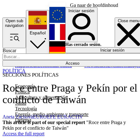
Ga naar de hoofdinhoud
Iniciar sesión
Open sub
Close menu
English
navigation
Español
Français
Has cerrado sesión.
Buscar
Iniciar sesión
Modo oscuro
Deutsch
Acceso
Rapporteur
Economía
Política
Newsletters
Eventos
Trabajo
POLÍTICA
SECCIONES POLÍTICAS
Roce entre Praga y Pekín por el
Economía
Política
conflicto de Taiwán
Agricultura y alimentación
Salud
Tecnología
Energía, medio ambiente y transporte
Aneta Zachová
EUROEFE EURACTIV
Defensa
This article is part of our special report
"Roce entre Praga y
Pekín por el conflicto de Taiwán"
Access the full report