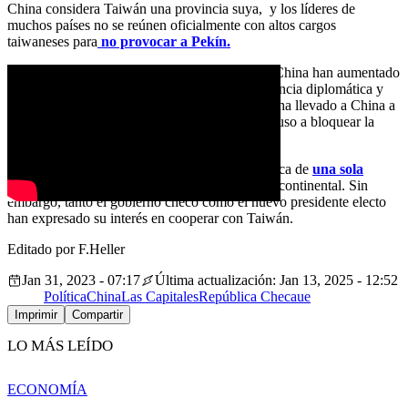
China considera Taiwán una provincia suya, y los líderes de
muchos países no se reúnen oficialmente con altos cargos
taiwaneses para
no provocar a Pekín.
En el último año, las tensiones entre Taiwán y China han aumentado
a medida que Taiwán ha incrementado su presencia diplomática y
sus relaciones con los países occidentales. Ello ha llevado a China a
torpedear el comercio taiwanés en el país e incluso a bloquear la
importación de ciertos artículos.
La República Checa sigue oficialmente la política de
una sola
China
y sólo reconoce oficialmente a la China continental. Sin
embargo, tanto el gobierno checo como el nuevo presidente electo
han expresado su interés en cooperar con Taiwán.
Editado por F.Heller
Jan 31, 2023 - 07:17
Última actualización: Jan 13, 2025 - 12:52
Política
China
Las Capitales
República Checa
ue
Imprimir
Compartir
LO MÁS LEÍDO
ECONOMÍA