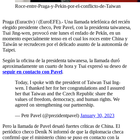
Roce-entre-Praga-y-Pekin-por-el-conflicto-de-Taiwan
Praga (Euractiv) / (EuroEFE).- Una llamada telefónica del recién
elegido presidente checo, Petr Pavel, con la presidenta taiwanesa,
Tsai Jing-wen, provocó este lunes el enfado de Pekín, en un
momento especialmente tenso en el cual los roces entre China y
Taiwán se recrudecen por el delicado asunto de la autonomía de
Taipei.
Según la oficina de la presidenta taiwanesa, la llamada duró
aproximadamente un cuarto de hora y Tsai expresó su deseo de
seguir en contacto con Pavel
.
Today, I spoke with the president of Taiwan Tsai Ing-
wen. I thanked her for her congratulations and I assured
her that Taiwan and the Czech Republic share the
values of freedom, democracy, and human rights. We
agreed on strengthening our partnership.
— Petr Pavel (@prezidentpavel)
January 30, 2023
Pero la llamada de Pavel desató fuertes críticas de China. El
periódico checo Deník N informó de que la diplomacia checa
confirmó que el ministerio chino se puso en contacto con la