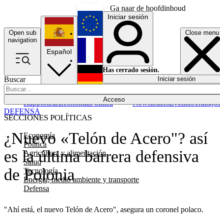
Ga naar de hoofdinhoud
Iniciar sesión
Open sub
Close menu
English
navigation
Español
Français
Has cerrado sesión.
Buscar
Iniciar sesión
Modo oscuro
Deutsch
Acceso
Rapporteur
Economía
Política
Newsletters
Eventos
Trabajo
DEFENSA
SECCIONES POLÍTICAS
¿Nuevo «Telón de Acero"? así
Economía
Política
es la última barrera defensiva
Agricultura y alimentación
Salud
de Polonia
Tecnología
Energía, medio ambiente y transporte
Defensa
"Ahí está, el nuevo Telón de Acero", asegura un coronel polaco.