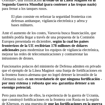
Oriental», una fortificación
al estilo de la Línea Maginot en la
Segunda Guerra Mundial (para contener a las tropas nazis)
para frenar a los tanques rusos.
El plan consiste en reforzar la seguridad fronteriza con
defensas antitanque, vigilancia electrónica y aérea y
bases militares.
Ante el aumento de los costes, Varsovia busca financiación, que
también podría llegar a través de una propuesta de la Comisión
Europea presentada en diciembre,
según la cual los países
fronterizos de la UE recibirían 178 millones de dólares
adicionales
para modernizar los equipos de vigilancia electrónica,
mejorar las redes de telecomunicaciones y contrarrestar las
intrusiones de drones.
Funcionarios polacos del ministerio de Defensa admiten en privado
que el ejemplo de la Línea Maginot -una franja de fortificaciones en
la frontera franco-alemana que no logró detener la invasión de la
Alemania nazi-
es un recordatorio de que ninguna fortificación -
por muy extensa y robusta que sea- garantiza detener a un
enemigo potencial.
Pero para muchos de ellos, la experiencia de la guerra de Ucrania,
que construyó fortificaciones en la frontera con Rusia en la región
de Kherson, es una muestra de
que las fortificaciones en la guerra