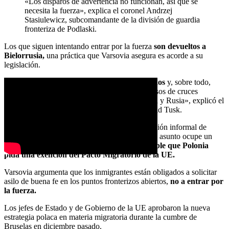
«Los disparos de advertencia no funcionan, así que se
necesita la fuerza», explica el coronel Andrzej
Stasiulewicz, subcomandante de la división de guardia
fronteriza de Podlaski.
Los que siguen intentando entrar por la fuerza
son devueltos a
Bielorrusia,
una práctica que Varsovia asegura es acorde a su
legislación.
«Hemos endurecido nuestra política de visados
y, sobre todo,
hemos suspendido el derecho de asilo en los casos de cruces
masivos de frontera organizados por Bielorrusia y Rusia», explicó el
pasado viernes el primer ministro polaco, Donald Tusk.
Está previsto que la próxima semana, en la reunión informal de
ministros del Interior de la UE en Varsovia, este asunto ocupe un
lugar destacado en el orden del día,
y es probable que Polonia
pida una exención del Pacto Migratorio de la UE.
Varsovia argumenta que los inmigrantes están obligados a solicitar
asilo de buena fe en los puntos fronterizos abiertos,
no a entrar por
la fuerza.
Los jefes de Estado y de Gobierno de la UE aprobaron la nueva
estrategia polaca en materia migratoria durante la cumbre de
Bruselas en diciembre pasado.