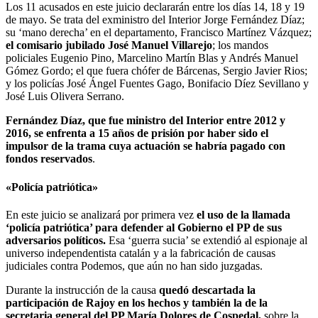
Los 11 acusados en este juicio declararán entre los días 14, 18 y 19
de mayo. Se trata del exministro del Interior Jorge Fernández Díaz;
su ‘mano derecha’ en el departamento, Francisco Martínez Vázquez;
el comisario jubilado José Manuel Villarejo
; los mandos
policiales Eugenio Pino, Marcelino Martín Blas y Andrés Manuel
Gómez Gordo; el que fuera chófer de Bárcenas, Sergio Javier Rios;
y los policías José Ángel Fuentes Gago, Bonifacio Díez Sevillano y
José Luis Olivera Serrano.
Fernández Díaz, que fue ministro del Interior entre 2012 y
2016, se enfrenta a 15 años de prisión por haber sido el
impulsor de la trama cuya actuación se habría pagado con
fondos reservados
.
«Policía patriótica»
En este juicio se analizará por primera vez
el uso de la llamada
‘policía patriótica’ para defender al Gobierno el PP de sus
adversarios políticos.
Esa ‘guerra sucia’ se extendió al espionaje al
universo independentista catalán y a la fabricación de causas
judiciales contra Podemos, que aún no han sido juzgadas.
Durante la instrucción de la causa
quedó descartada la
participación de Rajoy en los hechos y también la de la
secretaria general del PP María Dolores de Cospedal,
sobre la