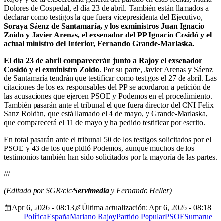
Dolores de Cospedal, el día 23 de abril. También están llamados a
declarar como testigos la que fuera vicepresidenta del Ejecutivo,
Soraya Sáenz de Santamaría, y los exministros Juan Ignacio
Zoido y Javier Arenas, el exsenador del PP Ignacio Cosidó y el
actual ministro del Interior, Fernando Grande-Marlaska.
El día 23 de abril comparecerán junto a Rajoy el exsenador
Cosidó y el exministro Zoido
. Por su parte, Javier Arenas y Sáenz
de Santamaría tendrán que testificar como testigos el 27 de abril. Las
citaciones de los ex responsables del PP se acordaron a petición de
las acusaciones que ejercen PSOE y Podemos en el procedimiento.
También pasarán ante el tribunal el que fuera director del CNI Felix
Sanz Roldán, que está llamado el 4 de mayo, y Grande-Marlaska,
que comparecerá el 11 de mayo y ha pedido testificar por escrito.
En total pasarán ante el tribunal 50 de los testigos solicitados por el
PSOE y 43 de los que pidió Podemos, aunque muchos de los
testimonios también han sido solicitados por la mayoría de las partes.
///
(Editado por SGR/clc/
Servimedia
y Fernando Heller)
Apr 6, 2026 - 08:13
Última actualización: Apr 6, 2026 - 08:18
Política
España
Mariano Rajoy
Partido Popular
PSOE
Sumar
ue