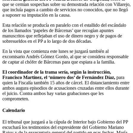
que se cernían sospechas sobre su demostrada relación con Villarejo,
que incluía pagos a cambio de servicios no conocidos, que no llegó
a suponer su imputación en la causa.
Esta relación se producía en paralelo con el estallido del escándalo
de los llamados ‘papeles de Bárcenas’ que recogían apuntes
manuscritos que reflejaban el uso de dinero negro y de pagos de
sobresueldos en el PP a lo largo de dos décadas.
En la vista que comienza este lunes se juzgará también al
excomisario Andrés Gómez Gordo, al que se considera responsable
de captar al chófer de Bárcenas para que espiara a la familia.
El coordinador de la trama sería, según la instrucción,
Francisco Martínez, el ‘número dos’ de Fernández Díaz,
para
quien la Fiscalía también 15 años de cárcel. El distanciamiento entre
ambos augura episodios de acusaciones cruzadas entre ellos durante
el juicio. Contra ambos hay varias grabaciones que les
comprometen.
Calendario
El tribunal que juzgará a la cúpula de Interior bajo Gobierno del PP
escuchará los testimonios del expresidente del Gobierno Mariano
Rajoy y de la exsecretaria general del partido en esas fechas, María