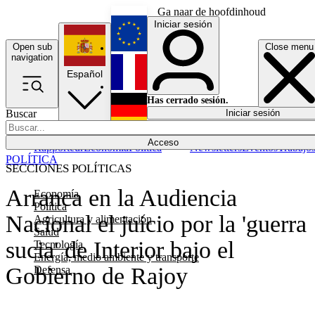
Ga naar de hoofdinhoud
Iniciar sesión
Open sub
Close menu
English
navigation
Español
Français
Has cerrado sesión.
Buscar
Iniciar sesión
Modo oscuro
Deutsch
Acceso
Rapporteur
Economía
Política
Newsletters
Eventos
Trabajo
POLÍTICA
SECCIONES POLÍTICAS
Arranca en la Audiencia
Economía
Política
Nacional el juicio por la 'guerra
Agricultura y alimentación
Salud
sucia' de Interior bajo el
Tecnología
Energía, medio ambiente y transporte
Gobierno de Rajoy
Defensa