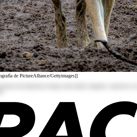
tografía de PictureAlliance/Gettyimages]]
s deserunt exercitationem in itaque rerum ullam voluptates. Asperiore
r!