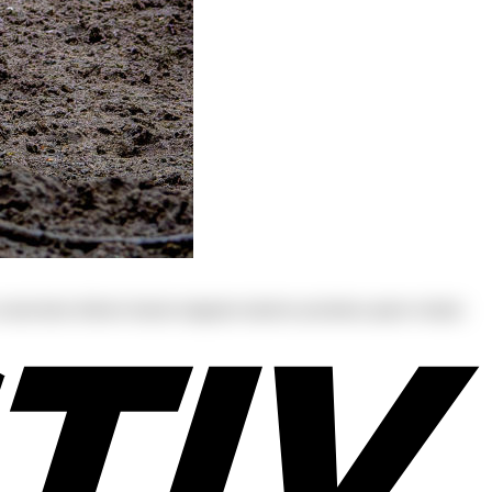
s at consectetur dolores harum magnam maiores possimus quam veniam