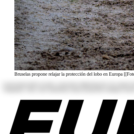
Bruselas propone relajar la protección del lobo en Europa [[Fo
Lorem ipsum dolor sit amet, consectetur adipisicing elit. Ab corpori
voluptatum. Alias, iusto laudantium neque perspiciatis similique tenetu