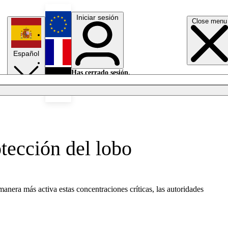
Iniciar sesión
Close menu
English
Español
Français
Has cerrado sesión.
Iniciar sesión
Modo oscuro
Deutsch
otección del lobo
anera más activa estas concentraciones críticas, las autoridades