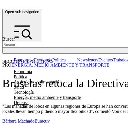
Open sub navigation
Buscar
Rapporteur
Economía
Política
Newsletters
Eventos
Trabajo
SECCIONES POLÍTICAS
PRO
ENERGÍA, MEDIO AMBIENTE Y TRANSPORTE
Economía
Política
Bruselas retoca la Directiva
Agricultura y alimentación
Salud
Tecnología
Energía, medio ambiente y transporte
Defensa
"Las manadas de lobos en algunas regiones de Europa se han convertido
locales llevan tiempo pidiendo mayor flexibilidad", comentó Von der
Bárbara Machado
Euractiv