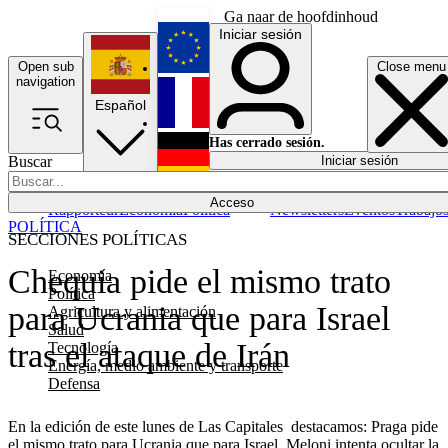
Ga naar de hoofdinhoud
Iniciar sesión
Open sub
Close menu
English
navigation
Español
Français
Has cerrado sesión.
Buscar
Iniciar sesión
Modo oscuro
Deutsch
Acceso
Rapporteur
Economía
Política
Newsletters
Eventos
Trabajo
POLÍTICA
SECCIONES POLÍTICAS
Chequia pide el mismo trato
Economía
Política
para Ucrania que para Israel
Agricultura y alimentación
Salud
tras el ataque de Irán
Tecnología
Energía, medio ambiente y transporte
Defensa
En la edición de este lunes de Las Capitales destacamos: Praga pide
el mismo trato para Ucrania que para Israel, Meloni intenta ocultar la