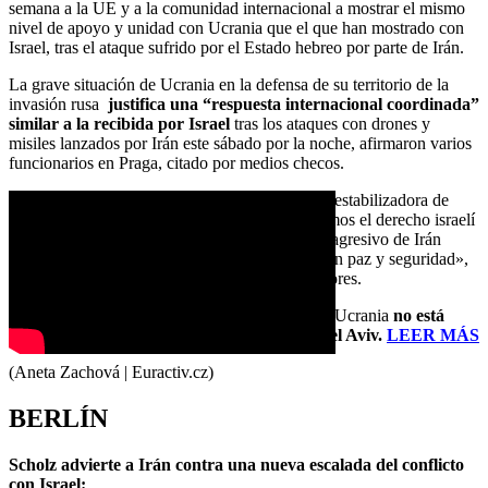
semana a la UE y a la comunidad internacional a mostrar el mismo
nivel de apoyo y unidad con Ucrania que el que han mostrado con
Israel, tras el ataque sufrido por el Estado hebreo por parte de Irán.
La grave situación de Ucrania en la defensa de su territorio de la
invasión rusa
justifica una “respuesta internacional coordinada”
similar a la recibida por Israel
tras los ataques con drones y
misiles lanzados por Irán este sábado por la noche, afirmaron varios
funcionarios en Praga, citado por medios checos.
«Chequia condena enérgicamente la actitud desestabilizadora de
Irán y sus aliados, que atacaron Israel. Reiteramos el derecho israelí
a la autodefensa. El constante comportamiento agresivo de Irán
impide que la región de Oriente Próximo viva en paz y seguridad»,
comentó el Ministerio checo de Asuntos Exteriores.
Sin embargo, varios políticos checos creen que Ucrania
no está
recibiendo el mismo nivel de respaldo que Tel Aviv.
LEER MÁS
(Aneta Zachová | Euractiv.cz)
BERLÍN
Scholz advierte a Irán contra una nueva escalada del conflicto
con Israel: