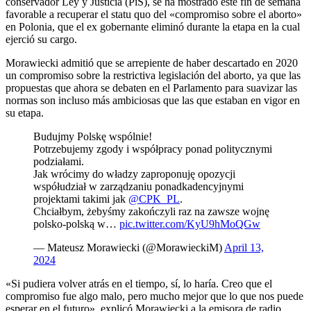
conservador Ley y Justicia (PiS), se ha mostrado este fin de semana
favorable a recuperar el statu quo del «compromiso sobre el aborto»
en Polonia, que el ex gobernante eliminó durante la etapa en la cual
ejerció su cargo.
Morawiecki admitió que se arrepiente de haber descartado en 2020
un compromiso sobre la restrictiva legislación del aborto, ya que las
propuestas que ahora se debaten en el Parlamento para suavizar las
normas son incluso más ambiciosas que las que estaban en vigor en
su etapa.
Budujmy Polskę wspólnie!
Potrzebujemy zgody i współpracy ponad politycznymi
podziałami.
Jak wrócimy do władzy zaproponuję opozycji
współudział w zarządzaniu ponadkadencyjnymi
projektami takimi jak
@CPK_PL
.
Chciałbym, żebyśmy zakończyli raz na zawsze wojnę
polsko-polską w…
pic.twitter.com/KyU9hMoQGw
— Mateusz Morawiecki (@MorawieckiM)
April 13,
2024
«Si pudiera volver atrás en el tiempo, sí, lo haría. Creo que el
compromiso fue algo malo, pero mucho mejor que lo que nos puede
esperar en el futuro», explicó Morawiecki a la emisora de radio