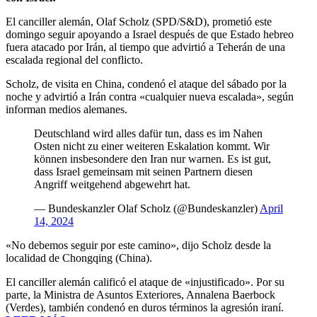
El canciller alemán, Olaf Scholz (SPD/S&D), prometió este
domingo seguir apoyando a Israel después de que Estado hebreo
fuera atacado por Irán, al tiempo que advirtió a Teherán de una
escalada regional del conflicto.
Scholz, de visita en China, condenó el ataque del sábado por la
noche y advirtió a Irán contra «cualquier nueva escalada», según
informan medios alemanes.
Deutschland wird alles dafür tun, dass es im Nahen
Osten nicht zu einer weiteren Eskalation kommt. Wir
können insbesondere den Iran nur warnen. Es ist gut,
dass Israel gemeinsam mit seinen Partnern diesen
Angriff weitgehend abgewehrt hat.
— Bundeskanzler Olaf Scholz (@Bundeskanzler)
April
14, 2024
«No debemos seguir por este camino», dijo Scholz desde la
localidad de Chongqing (China).
El canciller alemán calificó el ataque de «injustificado». Por su
parte, la Ministra de Asuntos Exteriores, Annalena Baerbock
(Verdes), también condenó en duros términos la agresión iraní.