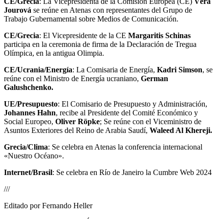
CE/Grecia
: La Vicepresidenta de la Comisión Europea (CE)
Vĕra
Jourová
se reúne en Atenas con representantes del Grupo de
Trabajo Gubernamental sobre Medios de Comunicación.
CE/Grecia
: El Vicepresidente de la CE
Margaritis Schinas
participa en la ceremonia de firma de la Declaración de Tregua
Olímpica, en la antigua Olimpia.
CE/Ucrania/Energía
: La Comisaria de Energía,
Kadri Simson
, se
reúne con el Ministro de Energía ucraniano,
German
Galushchenko.
UE/Presupuesto
: El Comisario de Presupuesto y Administración,
Johannes Hahn
, recibe al Presidente del Comité Económico y
Social Europeo,
Oliver Röpke
; Se reúne con el Viceministro de
Asuntos Exteriores del Reino de Arabia Saudí,
Waleed Al Khereji.
Grecia/Clima
: Se celebra en Atenas la conferencia internacional
«Nuestro Océano».
Internet/Brasil
: Se celebra en Río de Janeiro la Cumbre Web 2024
///
Editado por Fernando Heller