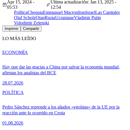
Apr 15, 2024 -
Última actualización: Jan 13, 2025 -
05:53
12:54
Política
Chequia
Emmanuel Macron
Iran
Israel
Las Capitales
Olaf Scholz
Otan
Rusia
Ucrania
ue
Vladimir Putin
Volodimir Zelenski
Imprimir
Compartir
LO MÁS LEÍDO
ECONOMÍA
Hay que dar las gracias a China por salvar la economía mundial,
afirman los analistas del BCE
28.07.2026
POLÍTICA
Pedro Sánchez reprende a los aliados «egoístas» de la UE por la
reacción ante lo ocurrido en Ceuta
01.08.2026