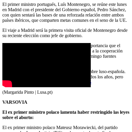
El primer ministro portugués, Luís Montenegro, se reúne este lunes
en Madrid con el presidente del Gobierno español, Pedro Sánchez,
con quien sentará las bases de una reforzada relación entre ambos
países ibéricos, que comparten metas comunes en el seno de la UE.
El viaje a Madrid será la primera visita oficial de Montenegro desde
su reciente elección como jefe de gobierno.
El viaje a Madrid es la mejor muestra de «la importancia que el
primer ministro concede a la relación histórica y a la cooperación
entre ambos países», según comentaron este domingo fuentes
oficiales portuguesas.
La reunión servirá para preparar la próxima cumbre luso-española.
Portugal y España celebran cumbres ibéricas todos los años, pero
aún no hay fecha para la de 2024.
LEER MÁS
(Margarida Pinto | Lusa.pt)
VARSOVIA
El ex primer ministro polaco lamenta haber restringido las leyes
sobre el aborto:
El ex primer ministro polaco Mateusz Morawiecki, del partido