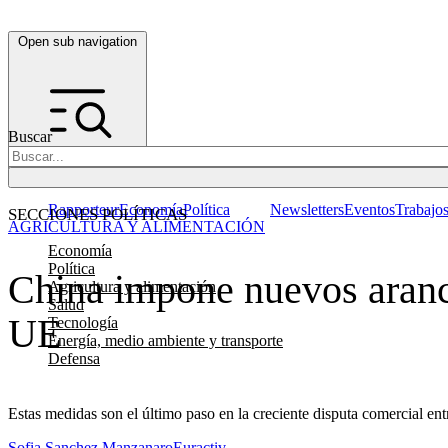
Open sub navigation
Buscar
Rapporteur
Economía
Política
Newsletters
Eventos
Trabajo
SECCIONES POLÍTICAS
AGRICULTURA Y ALIMENTACIÓN
Economía
Política
China impone nuevos arance
Agricultura y alimentación
Salud
UE
Tecnología
Energía, medio ambiente y transporte
Defensa
Estas medidas son el último paso en la creciente disputa comercial en
Sofia Sanchez Manzanaro
Euractiv