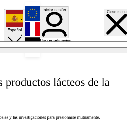
Iniciar sesión
Close menu
English
Español
Français
Has cerrado sesión.
Iniciar sesión
Modo oscuro
Deutsch
 productos lácteos de la
nceles y las investigaciones para presionarse mutuamente.