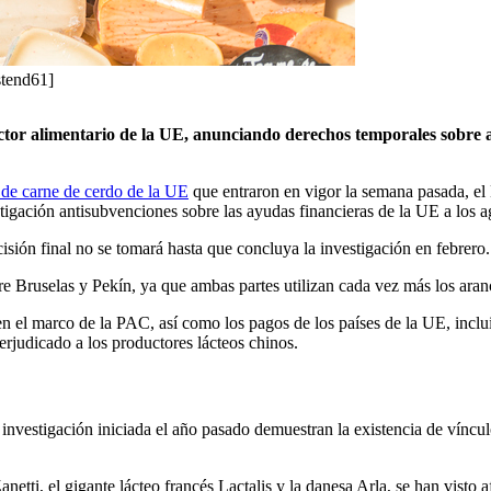
stend61]
ctor alimentario de la UE, anunciando derechos temporales sobre alg
 de carne de cerdo de la UE
que entraron en vigor la semana pasada, el 
estigación antisubvenciones sobre las ayudas financieras de la UE a los a
sión final no se tomará hasta que concluya la investigación en febrero.
tre Bruselas y Pekín, ya que ambas partes utilizan cada vez más los ara
en el marco de la PAC, así como los pagos de los países de la UE, incl
erjudicado a los productores lácteos chinos.
investigación iniciada el año pasado demuestran la existencia de víncul
etti, el gigante lácteo francés Lactalis y la danesa Arla, se han visto 