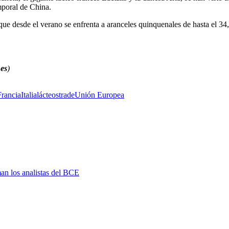
mporal de China.
 que desde el verano se enfrenta a aranceles quinquenales de hasta el 34
.es
)
Francia
Italia
lácteos
trade
Unión Europea
man los analistas del BCE