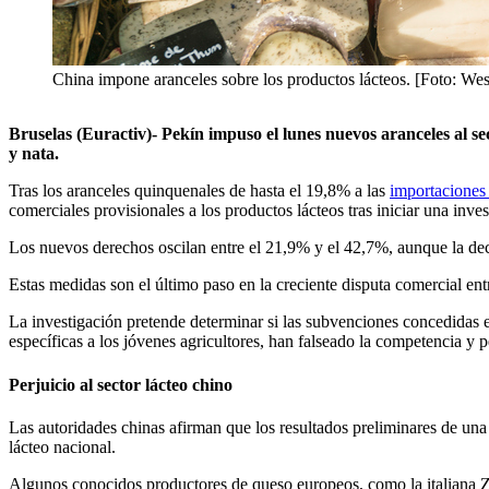
China impone aranceles sobre los productos lácteos. [Foto: We
Bruselas (Euractiv)- Pekín impuso el lunes nuevos aranceles al se
y nata.
Tras los aranceles quinquenales de hasta el 19,8% a las
importaciones
comerciales provisionales a los productos lácteos tras iniciar una inv
Los nuevos derechos oscilan entre el 21,9% y el 42,7%, aunque la deci
Estas medidas son el último paso en la creciente disputa comercial en
La investigación pretende determinar si las subvenciones concedidas 
específicas a los jóvenes agricultores, han falseado la competencia y p
Perjuicio al sector lácteo chino
Las autoridades chinas afirman que los resultados preliminares de una 
lácteo nacional.
Algunos conocidos productores de queso europeos, como la italiana Zan