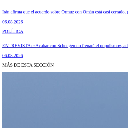
Irán afirma que el acuerdo sobre Ormuz con Omán está casi cerrado,
06.08.2026
POLÍTICA
ENTREVISTA: «Acabar con Schengen no frenará el populismo», ad
06.08.2026
MÁS DE ESTA SECCIÓN