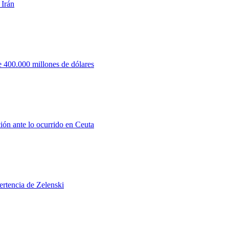
 Irán
 400.000 millones de dólares
ión ante lo ocurrido en Ceuta
ertencia de Zelenski