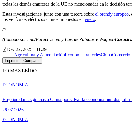
todas las demás empresas de la UE no mencionadas en la decisión te
Estas investigaciones, junto con una tercera sobre
el brandy europeo
,
los vehículos eléctricos chinos impuestos en
enero
.
///
(Editado por mm/Euractiv.com y Luis de Zubiaurre Wagner/
Euractiv
Dec 22, 2025 - 11:29
Agricultura y Alimentación
Economía
aranceles
China
Comercio
Imprimir
Compartir
LO MÁS LEÍDO
ECONOMÍA
Hay que dar las gracias a China por salvar la economía mundial, afir
28.07.2026
ECONOMÍA