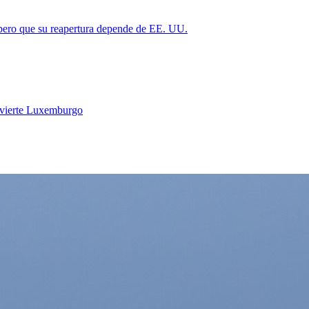
 pero que su reapertura depende de EE. UU.
vierte Luxemburgo