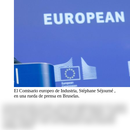
El Comisario europeo de Industria, Stéphane Séjourné ,
en una rueda de prensa en Bruselas.
Lorem ipsum dolor sit amet, consectetur adipisicing elit. Ab corporis
deserunt exercitationem in itaque rerum ullam voluptates. Asperiores
at consectetur dolores harum magnam maiores possimus quam
veniam voluptatum. Alias, iusto laudantium neque perspiciatis
similique tenetur!