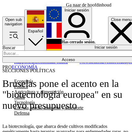
Ga naar de hoofdinhoud
Iniciar sesión
Open sub
Close menu
English
navigation
Español
Français
Has cerrado sesión.
Buscar
Iniciar sesión
Modo oscuro
Deutsch
Acceso
Rapporteur
Economía
Política
Newsletters
Eventos
Trabajo
PRO
ECONOMÍA
SECCIONES POLÍTICAS
Bruselas pone el acento en la
Economía
Política
"biotecnología europea" en su
Agricultura y alimentación
Salud
Tecnología
nuevo presupuesto
Energía, medio ambiente y transporte
Defensa
La biotecnología, que abarca desde cultivos modificados
genéticamente hasta terapias avanzadas para enfermedades raras, no