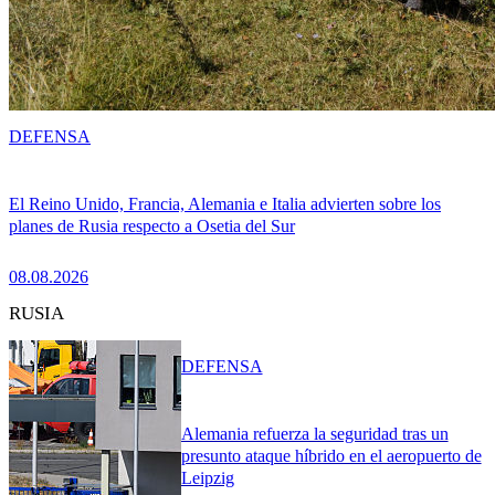
DEFENSA
El Reino Unido, Francia, Alemania e Italia advierten sobre los
planes de Rusia respecto a Osetia del Sur
08.08.2026
RUSIA
DEFENSA
Alemania refuerza la seguridad tras un
presunto ataque híbrido en el aeropuerto de
Leipzig