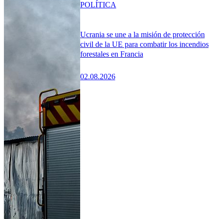
POLÍTICA
Ucrania se une a la misión de protección
civil de la UE para combatir los incendios
forestales en Francia
02.08.2026