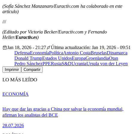
(Sofía Sánchez Manzanaro/Euractiv.com ha colaborado en este
artículo)
///
(Editado por Victoria Becker/Euractiv.com y Fernando
Heller/
Euractiv.es
)
Jan 18, 2026 - 21:27
Última actualización: Jan 19, 2026 - 09:51
Defensa
Economía
Política
Antonio Costa
Bruselas
Dinamarca
Donald Trump
Estados Unidos
Europa
Groenlandia
Otan
Pedro Sánchez
PPE
Rusia
S&D
Ucrania
Ursula von der Leyen
Imprimir
Compartir
LO MÁS LEÍDO
ECONOMÍA
Hay que dar las gracias a China por salvar la economía mundial,
afirman los analistas del BCE
28.07.2026