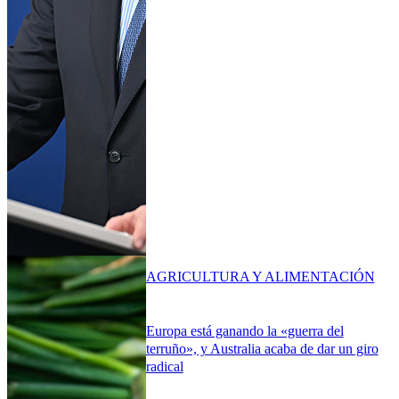
AGRICULTURA Y ALIMENTACIÓN
Europa está ganando la «guerra del
terruño», y Australia acaba de dar un giro
radical