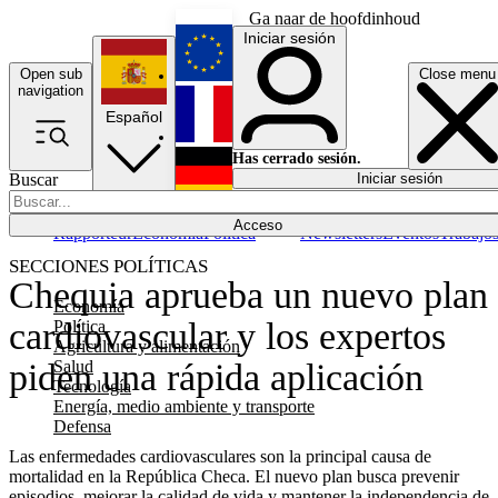
Ga naar de hoofdinhoud
Iniciar sesión
Open sub
Close menu
English
navigation
Español
Français
Has cerrado sesión.
Buscar
Iniciar sesión
Modo oscuro
Deutsch
Acceso
Rapporteur
Economía
Política
Newsletters
Eventos
Trabajo
SECCIONES POLÍTICAS
Chequia aprueba un nuevo plan
Economía
cardiovascular y los expertos
Política
Agricultura y alimentación
Salud
piden una rápida aplicación
Tecnología
Energía, medio ambiente y transporte
Defensa
Las enfermedades cardiovasculares son la principal causa de
mortalidad en la República Checa. El nuevo plan busca prevenir
episodios, mejorar la calidad de vida y mantener la independencia de