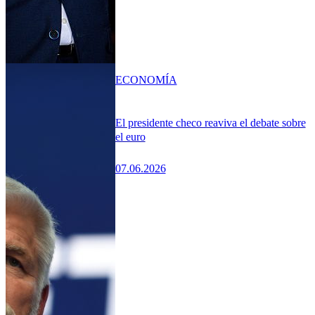
ECONOMÍA
El presidente checo reaviva el debate sobre
el euro
07.06.2026