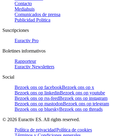
Contacto
Mediahuis
Comunicados de prensa
Publicidad Politica
Suscripciones
Euractiv Pro
Boletines informativos
Rapporteur
Euractiv Newsletters
Social
Bezoek ons op facebook
Bezoek ons op x
Bezoek ons op linkedin
Bezoek ons op youtube
Bezoek ons op rss-feed
Bezoek ons op instagram
Bezoek ons op mastodon
Bezoek ons op telegram
Bezoek ons op bluesky
Bezoek ons op threads
©
2026
Euractiv ES. All rights reserved.
Política de privacidad
Política de cookies
Términos y Condiciones generales