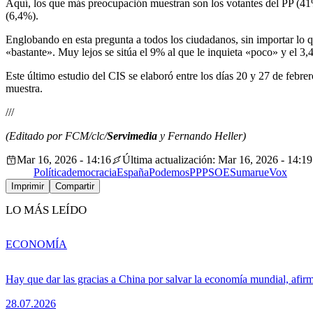
Aquí, los que más preocupación muestran son los votantes del PP (41%
(6,4%).
Englobando en esta pregunta a todos los ciudadanos, sin importar lo 
«bastante». Muy lejos se sitúa el 9% al que le inquieta «poco» y el 3,
Este último estudio del CIS se elaboró entre los días 20 y 27 de febr
muestra.
///
(Editado por FCM/clc/
Servimedia
y Fernando Heller)
Mar 16, 2026 - 14:16
Última actualización: Mar 16, 2026 - 14:19
Política
democracia
España
Podemos
PP
PSOE
Sumar
ue
Vox
Imprimir
Compartir
LO MÁS LEÍDO
ECONOMÍA
Hay que dar las gracias a China por salvar la economía mundial, afir
28.07.2026