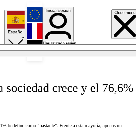
Iniciar sesión
Close menu
English
Español
Français
Has cerrado sesión.
Iniciar sesión
Modo oscuro
Deutsch
la sociedad crece y el 76,6%
8,1% lo define como "bastante". Frente a esta mayoría, apenas un