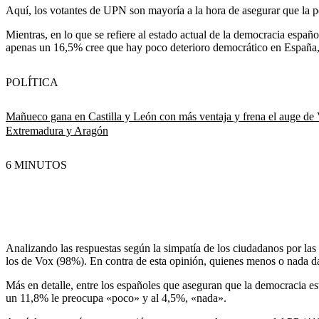
Aquí, los votantes de UPN son mayoría a la hora de asegurar que la p
Mientras, en lo que se refiere al estado actual de la democracia espa
apenas un 16,5% cree que hay poco deterioro democrático en España, 
POLÍTICA
Mañueco gana en Castilla y León con más ventaja y frena el auge de 
Extremadura y Aragón
6 MINUTOS
Analizando las respuestas según la simpatía de los ciudadanos por la
los de Vox (98%). En contra de esta opinión, quienes menos o nada d
Más en detalle, entre los españoles que aseguran que la democracia es
un 11,8% le preocupa «poco» y al 4,5%, «nada».