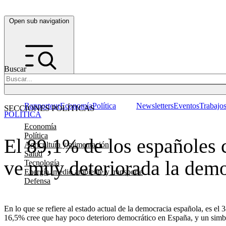
Open sub navigation
Buscar
Rapporteur
Economía
Política
Newsletters
Eventos
Trabajo
SECCIONES POLÍTICAS
POLÍTICA
Economía
Política
El 89,1% de los españoles c
Agricultura y alimentación
Salud
ve muy deteriorada la dem
Tecnología
Energía, medio ambiente y transporte
Defensa
En lo que se refiere al estado actual de la democracia española, es e
16,5% cree que hay poco deterioro democrático en España, y un simbó