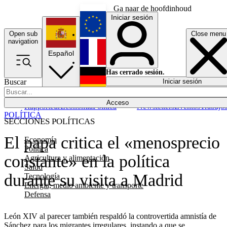
Ga naar de hoofdinhoud
Iniciar sesión
Open sub
Close menu
English
navigation
Español
Français
Has cerrado sesión.
Buscar
Iniciar sesión
Modo oscuro
Deutsch
Acceso
Rapporteur
Economía
Política
Newsletters
Eventos
Trabajo
POLÍTICA
SECCIONES POLÍTICAS
El papa critica el «menosprecio
Economía
Política
constante» en la política
Agricultura y alimentación
Salud
durante su visita a Madrid
Tecnología
Energía, medio ambiente y transporte
Defensa
León XIV al parecer también respaldó la controvertida amnistía de
Sánchez para los migrantes irregulares, instando a que se