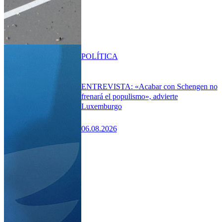
POLÍTICA
ENTREVISTA: «Acabar con Schengen no
frenará el populismo», advierte
Luxemburgo
06.08.2026