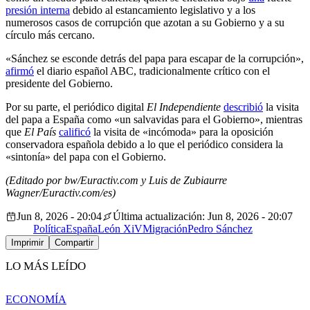
presión interna
debido al estancamiento legislativo y a los
numerosos casos de corrupción que azotan a su Gobierno y a su
círculo más cercano.
«Sánchez se esconde detrás del papa para escapar de la corrupción»,
afirmó
el diario español ABC, tradicionalmente crítico con el
presidente del Gobierno.
Por su parte, el periódico digital
El Independiente
describió
la visita
del papa a España como «un salvavidas para el Gobierno», mientras
que
El País
calificó
la visita de «incómoda» para la oposición
conservadora española debido a lo que el periódico considera la
«sintonía» del papa con el Gobierno.
(Editado por bw/Euractiv.com y Luis de Zubiaurre
Wagner/Euractiv.com/es)
Jun 8, 2026 - 20:04
Última actualización: Jun 8, 2026 - 20:07
Política
España
León XiV
Migración
Pedro Sánchez
Imprimir
Compartir
LO MÁS LEÍDO
ECONOMÍA