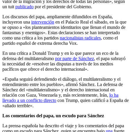
valor de la migración y los derechos de todas las personas», según
un tuit
publicado
por el presidente del Gobierno.
Los discursos del papa, ampliamente difundidos en España,
incluyeron una
intervención
en el Palacio Real el sábado, en la que
se opuso a «los planteamientos identitarios que llenan el mundo de
fantasmas y enemigos». Estas declaraciones se han interpretado
como una crítica a los partidos
nacionalistas radicales
, como el
partido español de extrema derecha Vox.
En una crítica a Donald Trump y en lo que parece un eco de la
defensa del multilateralismo
por parte de Sánchez
, el papa subrayó
la necesidad de «resolver las disputas a través de los medios
pacíficos que ofrece el derecho internacional».
«España seguirá defendiendo el diálogo, el multilateralismo y el
entendimiento entre los pueblos», afirmó Sánchez.
La defensa de
Sánchez del «multilateralismo» y el derecho internacional en
relación con Gaza, Venezuela y, más recientemente, Irán,
lo ha
llevado a un conflicto directo
con Trump, quien calificó a España de
«aliado terrible».
Los comentarios del papa, un escudo para Sánchez
La prensa española ha descrito el viaje y los comentarios del papa
como un escudo para Sánchez, quien se encuentra bajo
una
fuerte