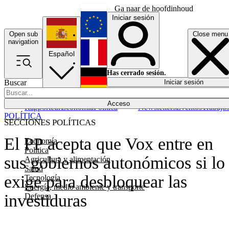
Ga naar de hoofdinhoud
Iniciar sesión
Open sub
Close menu
English
navigation
Español
Français
Has cerrado sesión.
Buscar
Iniciar sesión
Modo oscuro
Deutsch
Acceso
Rapporteur
Economía
Política
Newsletters
Eventos
Trabajo
POLÍTICA
SECCIONES POLÍTICAS
El PP acepta que Vox entre en
Economía
Política
sus gobiernos autonómicos si lo
Agricultura y alimentación
Salud
exige para desbloquear las
Tecnología
Energía, medio ambiente y transporte
investiduras
Defensa