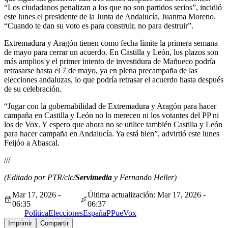
“Los ciudadanos penalizan a los que no son partidos serios”, incidió
este lunes el presidente de la Junta de Andalucía, Juanma Moreno.
“Cuando te dan su voto es para construir, no para destruir”.
Extremadura y Aragón tienen como fecha límite la primera semana
de mayo para cerrar un acuerdo. En Castilla y León, los plazos son
más amplios y el primer intento de investidura de Mañueco podría
retrasarse hasta el 7 de mayo, ya en plena precampaña de las
elecciones andaluzas, lo que podría retrasar el acuerdo hasta después
de su celebración.
“Jugar con la gobernabilidad de Extremadura y Aragón para hacer
campaña en Castilla y León no lo merecen ni los votantes del PP ni
los de Vox. Y espero que ahora no se utilice también Castilla y León
para hacer campaña en Andalucía. Ya está bien”, advirtió este lunes
Feijóo a Abascal.
///
(Editado por PTR/clc/
Servimedia
y Fernando Heller)
Mar 17, 2026 -
Última actualización: Mar 17, 2026 -
06:35
06:37
Política
Elecciones
España
PP
ue
Vox
Imprimir
Compartir