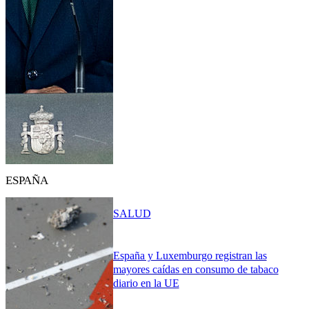
ESPAÑA
SALUD
España y Luxemburgo registran las
mayores caídas en consumo de tabaco
diario en la UE