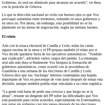
Gobierno, no será un obstáculo para alcanzar un acuerdo”, en línea
con la posición de Génova.
Lo que la dirección nacional no vería con buenos ojos es que Vox
provoque asimetrías entre territorios, entrando en unos gobiernos y
en otros no. Por ahora, sin embargo, esta posibilidad no se ha
planteado en las mesas de negociación, según las mismas fuentes.
El relato
Aún con la resaca electoral de Castilla y León, todas las cartas
siguen encima de la mesa y el PP prepara también el relato por si
Vox decide quedarse fuera de los ejecutivos autonómicos. “Tendrán
que explicarlo”, advierten varios cargos del partido. La estrategia
será aún más dura si finalmente Vox bloquea la formación de
gobiernos autonómicos, como ocurrió con la investidura de
Guardiola a una semana de las elecciones de Castilla y León.
Génova dice que sus ‘trackings’ internos contemplan una bajada
importante de Vox en porcentaje de voto justo después de tomar esta
decisión, aunque también podría estar vinculada a su crisis orgánica.
“La gente está harta de pedir una cerveza y que luego no se la
abran”, resume un dirigente del PP sobre las dificultades que Vox
está poniendo para cerrar acuerdos, especialmente en Extremadura,
que sigue sin gobierno casi tres meses después de las elecciones.