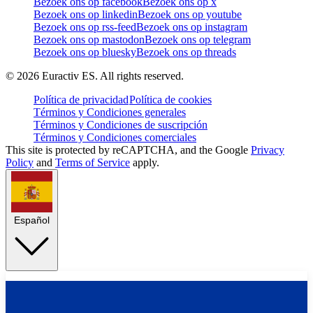
Bezoek ons op facebook
Bezoek ons op x
Bezoek ons op linkedin
Bezoek ons op youtube
Bezoek ons op rss-feed
Bezoek ons op instagram
Bezoek ons op mastodon
Bezoek ons op telegram
Bezoek ons op bluesky
Bezoek ons op threads
©
2026
Euractiv ES. All rights reserved.
Política de privacidad
Política de cookies
Términos y Condiciones generales
Términos y Condiciones de suscripción
Términos y Condiciones comerciales
This site is protected by reCAPTCHA, and the Google
Privacy
Policy
and
Terms of Service
apply.
Español