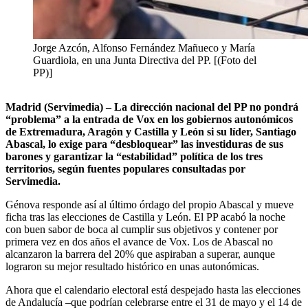
Jorge Azcón, Alfonso Fernández Mañueco y María
Guardiola, en una Junta Directiva del PP. [(Foto del
PP)]
Madrid (Servimedia) – La dirección nacional del PP no pondrá
“problema” a la entrada de Vox en los gobiernos autonómicos
de Extremadura, Aragón y Castilla y León si su líder, Santiago
Abascal, lo exige para “desbloquear” las investiduras de sus
barones y garantizar la “estabilidad” política de los tres
territorios, según fuentes populares consultadas por
Servimedia.
Génova responde así al último órdago del propio Abascal y mueve
ficha tras las elecciones de Castilla y León. El PP acabó la noche
con buen sabor de boca al cumplir sus objetivos y contener por
primera vez en dos años el avance de Vox. Los de Abascal no
alcanzaron la barrera del 20% que aspiraban a superar, aunque
lograron su mejor resultado histórico en unas autonómicas.
Ahora que el calendario electoral está despejado hasta las elecciones
de Andalucía –que podrían celebrarse entre el 31 de mayo y el 14 de