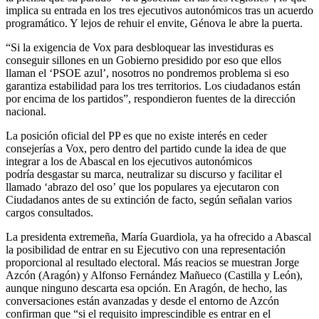
implica su entrada en los tres ejecutivos autonómicos tras un acuerdo
programático. Y lejos de rehuir el envite, Génova le abre la puerta.
“Si la exigencia de Vox para desbloquear las investiduras es
conseguir sillones en un Gobierno presidido por eso que ellos
llaman el ‘PSOE azul’, nosotros no pondremos problema si eso
garantiza estabilidad para los tres territorios. Los ciudadanos están
por encima de los partidos”, respondieron fuentes de la dirección
nacional.
La posición oficial del PP es que no existe interés en ceder
consejerías a Vox, pero dentro del partido cunde la idea de que
integrar a los de Abascal en los ejecutivos autonómicos
podría desgastar su marca, neutralizar su discurso y facilitar el
llamado ‘abrazo del oso’ que los populares ya ejecutaron con
Ciudadanos antes de su extinción de facto, según señalan varios
cargos consultados.
La presidenta extremeña, María Guardiola, ya ha ofrecido a Abascal
la posibilidad de entrar en su Ejecutivo con una representación
proporcional al resultado electoral. Más reacios se muestran Jorge
Azcón (Aragón) y Alfonso Fernández Mañueco (Castilla y León),
aunque ninguno descarta esa opción. En Aragón, de hecho, las
conversaciones están avanzadas y desde el entorno de Azcón
confirman que “si el requisito imprescindible es entrar en el