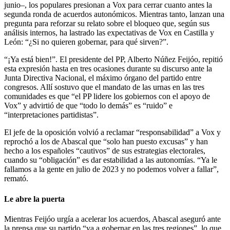
junio–, los populares presionan a Vox para cerrar cuanto antes la
segunda ronda de acuerdos autonómicos. Mientras tanto, lanzan una
pregunta para reforzar su relato sobre el bloqueo que, según sus
análisis internos, ha lastrado las expectativas de Vox en Castilla y
León: “¿Si no quieren gobernar, para qué sirven?”.
“¡Ya está bien!”. El presidente del PP, Alberto Núñez Feijóo, repitió
esta expresión hasta en tres ocasiones durante su discurso ante la
Junta Directiva Nacional, el máximo órgano del partido entre
congresos. Allí sostuvo que el mandato de las urnas en las tres
comunidades es que “el PP lidere los gobiernos con el apoyo de
Vox” y advirtió de que “todo lo demás” es “ruido” e
“interpretaciones partidistas”.
El jefe de la oposición volvió a reclamar “responsabilidad” a Vox y
reprochó a los de Abascal que “solo han puesto excusas” y han
hecho a los españoles “cautivos” de sus estrategias electorales,
cuando su “obligación” es dar estabilidad a las autonomías. “Ya le
fallamos a la gente en julio de 2023 y no podemos volver a fallar”,
remató.
Le abre la puerta
Mientras Feijóo urgía a acelerar los acuerdos, Abascal aseguró ante
la prensa que su partido “va a gobernar en las tres regiones”, lo que