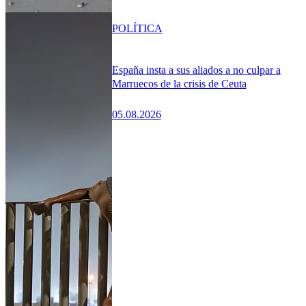
POLÍTICA
España insta a sus aliados a no culpar a
Marruecos de la crisis de Ceuta
05.08.2026