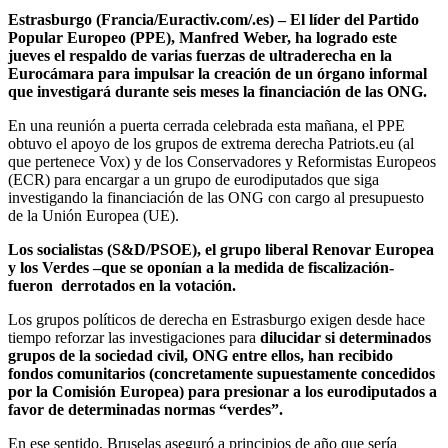
Estrasburgo (Francia/Euractiv.com/.es) – El líder del Partido
Popular Europeo (PPE), Manfred Weber, ha logrado este
jueves el respaldo de varias fuerzas de ultraderecha en la
Eurocámara para impulsar la creación de un órgano informal
que investigará durante seis meses la financiación de las ONG.
En una reunión a puerta cerrada celebrada esta mañana, el PPE
obtuvo el apoyo de los grupos de extrema derecha Patriots.eu (al
que pertenece Vox) y de los Conservadores y Reformistas Europeos
(ECR) para encargar a un grupo de eurodiputados que siga
investigando la financiación de las ONG con cargo al presupuesto
de la Unión Europea (UE).
Los socialistas (S&D/PSOE), el grupo liberal Renovar Europea
y los Verdes –que se oponían a la medida de fiscalización-
fueron derrotados en la votación.
Los grupos políticos de derecha en Estrasburgo exigen desde hace
tiempo reforzar las investigaciones para
dilucidar si determinados
grupos de la sociedad civil, ONG entre ellos, han recibido
fondos comunitarios (concretamente supuestamente concedidos
por la Comisión Europea) para presionar a los eurodiputados a
favor de determinadas normas “verdes”.
En ese sentido, Bruselas aseguró a principios de año que sería