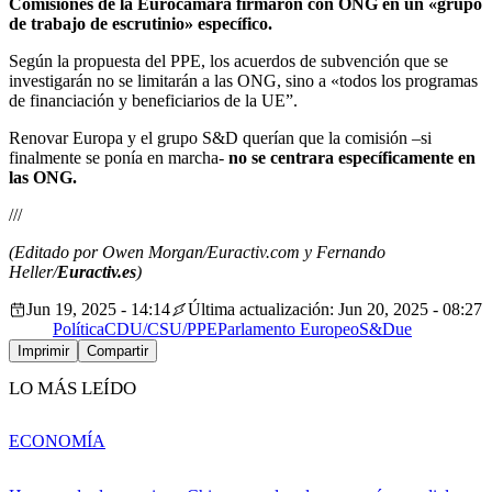
Comisiones de la Eurocámara firmaron con ONG en un «grupo
de trabajo de escrutinio» específico.
Según la propuesta del PPE, los acuerdos de subvención que se
investigarán no se limitarán a las ONG, sino a «todos los programas
de financiación y beneficiarios de la UE”.
Renovar Europa y el grupo S&D querían que la comisión –si
finalmente se ponía en marcha-
no se centrara específicamente en
las ONG.
///
(Editado por Owen Morgan/Euractiv.com y Fernando
Heller/
Euractiv.es
)
Jun 19, 2025 - 14:14
Última actualización: Jun 20, 2025 - 08:27
Política
CDU/CSU/PPE
Parlamento Europeo
S&D
ue
Imprimir
Compartir
LO MÁS LEÍDO
ECONOMÍA