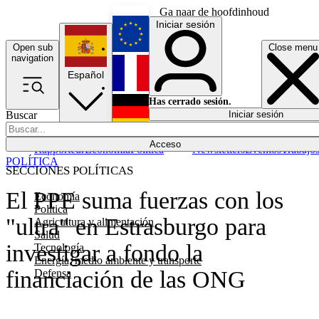
Ga naar de hoofdinhoud
Iniciar sesión
Open sub
Close menu
English
navigation
Español
Français
Has cerrado sesión.
Buscar
Iniciar sesión
Modo oscuro
Deutsch
Acceso
Rapporteur
Economía
Política
Newsletters
Eventos
Trabajo
POLÍTICA
SECCIONES POLÍTICAS
El PPE suma fuerzas con los
Economía
Política
"ultra" en Estrasburgo para
Agricultura y alimentación
Salud
investigar a fondo la
Tecnología
Energía, medio ambiente y transporte
financiación de las ONG
Defensa