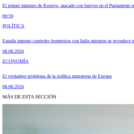
El primer ministro de Kosovo, atacado con huevos en el Parlamento mie
09:59
POLÍTICA
España impone controles fronterizos con Italia mientras se recrudece 
08.08.2026
ECONOMÍA
El verdadero problema de la política migratoria de Europa
08.08.2026
MÁS DE ESTA SECCIÓN