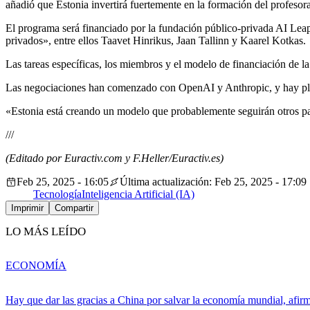
añadió que Estonia invertirá fuertemente en la formación del profeso
El programa será financiado por la fundación público-privada AI Leap
privados», entre ellos Taavet Hinrikus, Jaan Tallinn y Kaarel Kotkas.
Las tareas específicas, los miembros y el modelo de financiación de 
Las negociaciones han comenzado con OpenAI y Anthropic, y hay pla
«Estonia está creando un modelo que probablemente seguirán otros pa
///
(Editado por Euractiv.com y F.Heller/Euractiv.es)
Feb 25, 2025 - 16:05
Última actualización: Feb 25, 2025 - 17:09
Tecnología
Inteligencia Artificial (IA)
Imprimir
Compartir
LO MÁS LEÍDO
ECONOMÍA
Hay que dar las gracias a China por salvar la economía mundial, afir