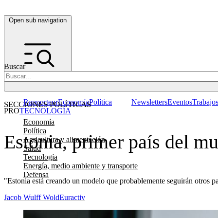
Open sub navigation
Buscar
Rapporteur
Economía
Política
Newsletters
Eventos
Trabajo
SECCIONES POLÍTICAS
PRO
TECNOLOGÍA
Economía
Política
Estonia, primer país del m
Agricultura y alimentación
Salud
Tecnología
Energía, medio ambiente y transporte
Defensa
"Estonia está creando un modelo que probablemente seguirán otros pa
Jacob Wulff Wold
Euractiv