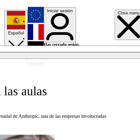
Iniciar sesión
Close menu
English
Español
Français
Has cerrado sesión.
Iniciar sesión
Modo oscuro
Deutsch
 las aulas
sarial de Anthropic, una de las empresas involucradas