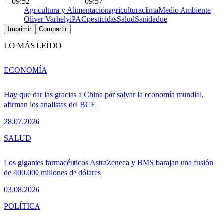
09:52
09:57
Agricultura y Alimentación
agricultura
clima
Medio Ambiente
Oliver Varhelyi
PAC
pesticidas
Salud
Sanidad
ue
Imprimir
Compartir
LO MÁS LEÍDO
ECONOMÍA
Hay que dar las gracias a China por salvar la economía mundial,
afirman los analistas del BCE
28.07.2026
SALUD
Los gigantes farmacéuticos AstraZeneca y BMS barajan una fusión
de 400.000 millones de dólares
03.08.2026
POLÍTICA