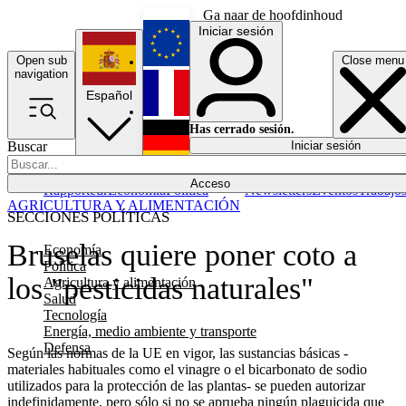
Ga naar de hoofdinhoud
Iniciar sesión
Open sub
Close menu
English
navigation
Español
Français
Has cerrado sesión.
Buscar
Iniciar sesión
Modo oscuro
Deutsch
Acceso
Rapporteur
Economía
Política
Newsletters
Eventos
Trabajo
AGRICULTURA Y ALIMENTACIÓN
SECCIONES POLÍTICAS
Bruselas quiere poner coto a
Economía
Política
los "pesticidas naturales"
Agricultura y alimentación
Salud
Tecnología
Energía, medio ambiente y transporte
Defensa
Según las normas de la UE en vigor, las sustancias básicas -
materiales habituales como el vinagre o el bicarbonato de sodio
utilizados para la protección de las plantas- se pueden autorizar
indefinidamente, pero sólo si no se aprueba ningún plaguicida que