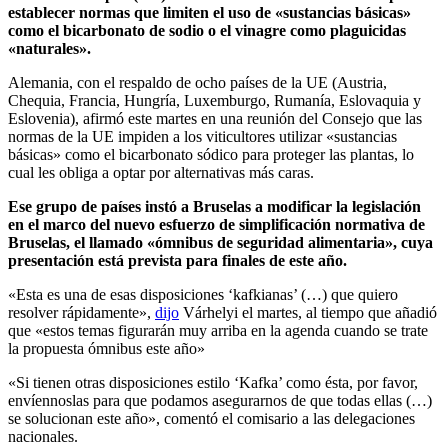
establecer normas que limiten el uso de «sustancias básicas»
como el bicarbonato de sodio o el vinagre como plaguicidas
«naturales».
Alemania, con el respaldo de ocho países de la UE (Austria,
Chequia, Francia, Hungría, Luxemburgo, Rumanía, Eslovaquia y
Eslovenia), afirmó este martes en una reunión del Consejo que las
normas de la UE impiden a los viticultores utilizar «sustancias
básicas» como el bicarbonato sódico para proteger las plantas, lo
cual les obliga a optar por alternativas más caras.
Ese grupo de países instó a Bruselas a modificar la legislación
en el marco del nuevo esfuerzo de simplificación normativa de
Bruselas, el llamado «ómnibus de seguridad alimentaria», cuya
presentación está prevista para finales de este año.
«Esta es una de esas disposiciones ‘kafkianas’ (…) que quiero
resolver rápidamente»,
dijo
Várhelyi el martes, al tiempo que añadió
que «estos temas figurarán muy arriba en la agenda cuando se trate
la propuesta ómnibus este año»
«Si tienen otras disposiciones estilo ‘Kafka’ como ésta, por favor,
envíennoslas para que podamos asegurarnos de que todas ellas (…)
se solucionan este año», comentó el comisario a las delegaciones
nacionales.