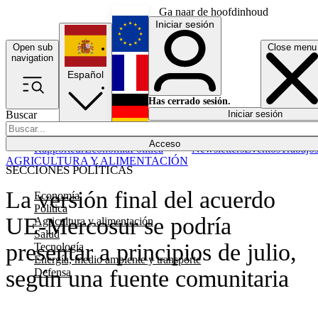
Ga naar de hoofdinhoud
Iniciar sesión
Open sub
Close menu
English
navigation
Español
Français
Has cerrado sesión.
Buscar
Iniciar sesión
Modo oscuro
Deutsch
Acceso
Rapporteur
Economía
Política
Newsletters
Eventos
Trabajo
AGRICULTURA Y ALIMENTACIÓN
SECCIONES POLÍTICAS
La versión final del acuerdo
Economía
Política
UE-Mercosur se podría
Agricultura y alimentación
Salud
presentar a principios de julio,
Tecnología
Energía, medio ambiente y transporte
según una fuente comunitaria
Defensa