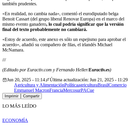
también prudentes.
«En realidad, no cambia nada», comentó el eurodiputado belga
Benoit Cassart (del grupo liberal Renovar Europa) en el marco del
mismo evento ganadero
, lo cual podría significar que la versión
final del texto probablemente no cambiará.
«Estoy de acuerdo, este anexo es sólo un espejismo para aprobar el
acuerdo», añadió su compañero de filas, el irlandés Michael
McNamara.
///
(Editado por Euractiv.com y Fernando Heller/
Euractiv.es
)
Jun 20, 2025 - 11:14
Última actualización: Jun 21, 2025 - 11:29
Agricultura y Alimentación
Política
agricultura
Brasil
Comercio
Emmanuel Macron
Francia
Mercosur
PAC
ue
Imprimir
Compartir
LO MÁS LEÍDO
ECONOMÍA