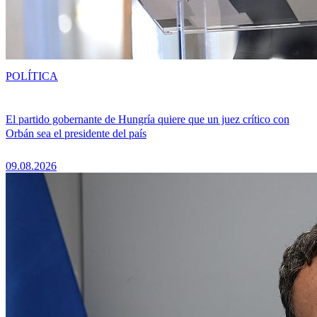
POLÍTICA
El partido gobernante de Hungría quiere que un juez crítico con
Orbán sea el presidente del país
09.08.2026