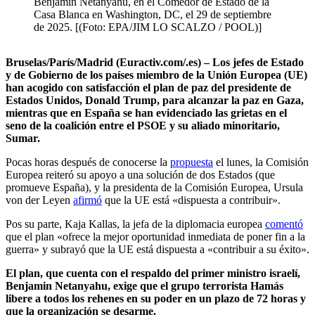
Benjamin Netanyahu, en el Comedor de Estado de la
Casa Blanca en Washington, DC, el 29 de septiembre
de 2025. [(Foto: EPA/JIM LO SCALZO / POOL)]
Bruselas/París/Madrid (Euractiv.com/.es) – Los jefes de Estado
y de Gobierno de los países miembro de la Unión Europea (UE)
han acogido con satisfacción el plan de paz del presidente de
Estados Unidos, Donald Trump, para alcanzar la paz en Gaza,
mientras que en España se han evidenciado las grietas en el
seno de la coalición entre el PSOE y su aliado minoritario,
Sumar.
Pocas horas después de conocerse la
propuesta
el lunes, la Comisión
Europea reiteró su apoyo a una solución de dos Estados (que
promueve España), y la presidenta de la Comisión Europea, Ursula
von der Leyen
afirmó
que la UE está «dispuesta a contribuir».
Pos su parte, Kaja Kallas, la jefa de la diplomacia europea
comentó
que el plan «ofrece la mejor oportunidad inmediata de poner fin a la
guerra» y subrayó que la UE está dispuesta a «contribuir a su éxito».
El plan, que cuenta con el respaldo del primer ministro israelí,
Benjamin Netanyahu, exige que el grupo terrorista Hamás
libere a todos los rehenes en su poder en un plazo de 72 horas y
que la organización se desarme.