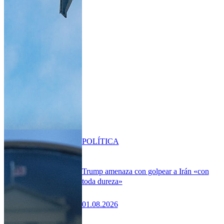
POLÍTICA
Trump amenaza con golpear a Irán «con
toda dureza»
01.08.2026