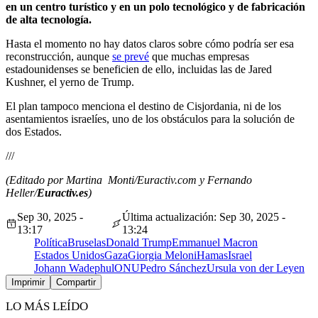
en un centro turístico y en un polo tecnológico y de fabricación
de alta tecnología.
Hasta el momento no hay datos claros sobre cómo podría ser esa
reconstrucción, aunque
se prevé
que muchas empresas
estadounidenses se beneficien de ello, incluidas las de Jared
Kushner, el yerno de Trump.
El plan tampoco menciona el destino de Cisjordania, ni de los
asentamientos israelíes, uno de los obstáculos para la solución de
dos Estados.
///
(Editado por Martina Monti/Euractiv.com y Fernando
Heller/
Euractiv.es
)
Sep 30, 2025 -
Última actualización: Sep 30, 2025 -
13:17
13:24
Política
Bruselas
Donald Trump
Emmanuel Macron
Estados Unidos
Gaza
Giorgia Meloni
Hamas
Israel
Johann Wadephul
ONU
Pedro Sánchez
Ursula von der Leyen
Imprimir
Compartir
LO MÁS LEÍDO