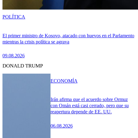
POLÍTICA
El primer ministro de Kosovo, atacado con huevos en el Parlamento
mientras la crisis política se agrava
09.08.2026
DONALD TRUMP
ECONOMÍA
Irán afirma que el acuerdo sobre Ormuz
con Omán está casi cerrado, pero que su
reapertura depende de EE. UU.
06.08.2026