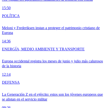
15:50
POLÍTICA
Meloni y Frederiksen instan a proteger el patrimonio cristiano de
Europa
14:36
ENERGÍA, MEDIO AMBIENTE Y TRANSPORTE
Europa occidental registra los meses de junio y julio más calurosos
de la historia
12:14
DEFENSA
La Generación Z en el ejército: estos son los jóvenes europeos que
se alistan en el servicio militar
09:26