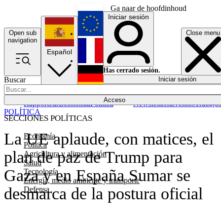
Ga naar de hoofdinhoud
Iniciar sesión
Open sub
Close menu
English
navigation
Español
Français
Has cerrado sesión.
Buscar
Iniciar sesión
Modo oscuro
Deutsch
Acceso
Rapporteur
Economía
Política
Newsletters
Eventos
Trabajo
POLÍTICA
SECCIONES POLÍTICAS
La UE aplaude, con matices, el
Economía
Política
plan de paz de Trump para
Agricultura y alimentación
Salud
Gaza y en España Sumar se
Tecnología
Energía, medio ambiente y transporte
desmarca de la postura oficial
Defensa