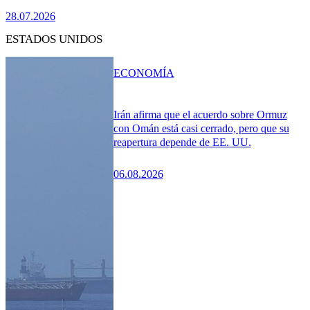
28.07.2026
ESTADOS UNIDOS
ECONOMÍA
Irán afirma que el acuerdo sobre Ormuz
con Omán está casi cerrado, pero que su
reapertura depende de EE. UU.
06.08.2026