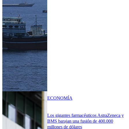
ECONOMÍA
Los gigantes farmacéuticos AstraZeneca y
BMS barajan una fusión de 400.000
millones de dólares