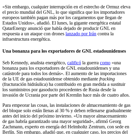
«Sin embargo, cualquier interrupción en el estrecho de Ormuz eleva
el precio mundial del GNL, lo que significa que los importadores
europeos también pagan más por los cargamentos que llegan de
Estados Unidos», añadió. El lunes, la gigante energética estatal
QatarEnergy anunció que había dejado de producir GNL en
respuesta a un ataque con drones
lanzado por Irán
contra la
infraestructura energética.
Una bonanza para los exportadores de GNL estadounidenses
Seb Kennedy, analista energético,
calificó
la guerra
como
«una
bonanza para los exportadores de GNL estadounidenses y una
catástrofe para todos los demás». El aumento de las importaciones
de la UE de gas estadounidense obtenido mediante
fracking
(fracturación hidráulica) ha contribuido en gran medida a sustituir
los suministros por gasoducto procedentes de Rusia desde la
invasión de Ucrania por parte del Kremlin hace más de cuatro años.
Para empeorar las cosas, las instalaciones de almacenamiento de gas
del bloque solo están llenas al 30 % y deben rellenarse gradualmente
antes del inicio del próximo invierno. «Un mayor almacenamiento
de gas habría garantizado una mayor seguridad», afirmó Georg
Zachmann, experto en energía del Helmholtz Zentrum, con sede en
Berlín. Sin embargo, añadió que, en cualquier caso, los precios del