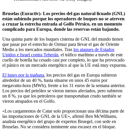
Bruselas (Euractiv)- Los precios del gas natural licuado (GNL)
están subiendo porque los operadores de buques no se atreven
a cruzar la estrecha entrada al Golfo Pérsico, en un momento
complicado para Europa, donde las reservas están bajando.
Una quinta parte de los buques cisterna de GNL del mundo tienen
que pasar por el estrecho de Ormuz para llevar el gas de Oriente
Medio a los mercados mundiales. Tras
los ataques de Estados
Unidos e Israel contra Teherán
, el tráfico marítimo a través de este
cuello de botella ha cesado casi por completo, lo que ha provocado
el pánico en un mercado energético al que la UE está muy expuesta.
El lunes por la mañana
, los precios del gas en Europa subieron
alrededor de un 40 %, hasta situarse en unos 45 euros por
megavatio-hora (MWh), frente a los 31 euros de la semana anterior.
Los precios del petróleo se vieron menos afectados, pero subieron
un 8 %, ya que los petroleros que transportaban crudo también se
vieron atrapados en el Golfo.
«Los cargamentos de Catar solo proporcionan una décima parte de
las importaciones de GNL de la UE», afirmó Ben McWilliams,
analista energético del grupo de expertos Bruegel, con sede en
Bruselas. No se considera inminente una escasez en el bloque.