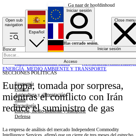
Ga naar de hoofdinhoud
Iniciar sesión
Open sub
Close menu
English
navigation
Español
Français
Has cerrado sesión.
Buscar
Iniciar sesión
Modo oscuro
Deutsch
Acceso
Rapporteur
Economía
Política
Newsletters
Eventos
Trabajo
ENERGÍA, MEDIO AMBIENTE Y TRANSPORTE
SECCIONES POLÍTICAS
Europa, tomada por sorpresa,
Economía
Política
mientras el conflicto con Irán
Agricultura y alimentación
Salud
reduce el suministro de gas
Tecnología
Energía, medio ambiente y transporte
Defensa
La empresa de análisis del mercado Independent Commodity
Intelligence Services, afirmó que un cierre de tres meses del estrecho