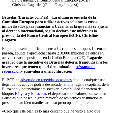
La presidenta del Banco Central Europeo (BCE),
Christine Lagarde. [(Foto: Getty Images)]
Bruselas (Euractiv.com/.es) – La última propuesta de la
Comisión Europea para utilizar activos soberanos rusos
inmovilizados para financiar a Ucrania es la que más se ajusta
al derecho internacional, según declaró este miércoles la
presidenta del Banco Central Europeo (BCE), Christine
Lagarde.
El plan, presentado oficialmente a las capitales europeas la semana
pasada, apunta a aprovechar hasta 210.000 millones de euros en
activos rusos depositados en la Unión Europea (UE).
Lagarde
aseguró que la iniciativa de Bruselas debería tranquilizar a los
inversores que temen que el denominado «
préstamo de
reparación
» equivalga a una confiscación.
El BCE ha
advertido en repetidas ocasiones
de que cualquier uso
ilegal de los activos podría desencadenar una fuga de capitales de la
Eurozona y potencialmente socavar la estabilidad financiera del
bloque.
Bélgica
y
Euroclear
, el depositario de valores con sede en
Bruselas que posee la gran mayoría de los activos destinados al
préstamo, también manifestaron su preocupación por ello.
«Creo que este plan es lo más cercano que he visto a algo que