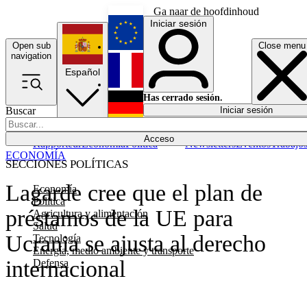
Ga naar de hoofdinhoud
Iniciar sesión
Open sub
Close menu
English
navigation
Español
Français
Has cerrado sesión.
Buscar
Iniciar sesión
Modo oscuro
Deutsch
Acceso
Rapporteur
Economía
Política
Newsletters
Eventos
Trabajo
ECONOMÍA
SECCIONES POLÍTICAS
Lagarde cree que el plan de
Economía
Política
préstamos de la UE para
Agricultura y alimentación
Salud
Ucrania se ajusta al derecho
Tecnología
Energía, medio ambiente y transporte
internacional
Defensa