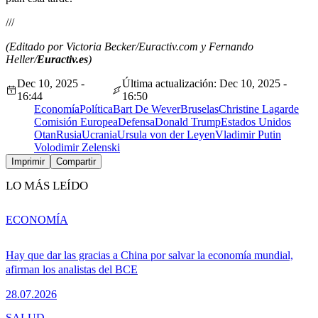
///
(Editado por Victoria Becker/Euractiv.com y Fernando
Heller/
Euractiv.es
)
Dec 10, 2025 -
Última actualización: Dec 10, 2025 -
16:44
16:50
Economía
Política
Bart De Wever
Bruselas
Christine Lagarde
Comisión Europea
Defensa
Donald Trump
Estados Unidos
Otan
Rusia
Ucrania
Ursula von der Leyen
Vladimir Putin
Volodimir Zelenski
Imprimir
Compartir
LO MÁS LEÍDO
ECONOMÍA
Hay que dar las gracias a China por salvar la economía mundial,
afirman los analistas del BCE
28.07.2026
SALUD