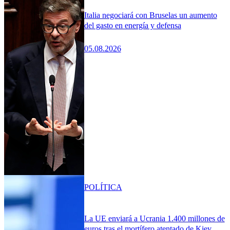
Italia negociará con Bruselas un aumento
del gasto en energía y defensa
05.08.2026
POLÍTICA
La UE enviará a Ucrania 1.400 millones de
euros tras el mortífero atentado de Kiev