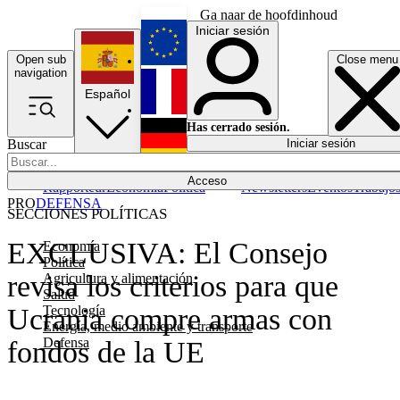
Ga naar de hoofdinhoud
Iniciar sesión
Open sub
Close menu
English
navigation
Español
Français
Has cerrado sesión.
Buscar
Iniciar sesión
Modo oscuro
Deutsch
Acceso
Rapporteur
Economía
Política
Newsletters
Eventos
Trabajo
PRO
DEFENSA
SECCIONES POLÍTICAS
EXCLUSIVA: El Consejo
Economía
Política
revisa los criterios para que
Agricultura y alimentación
Salud
Tecnología
Ucrania compre armas con
Energía, medio ambiente y transporte
Defensa
fondos de la UE