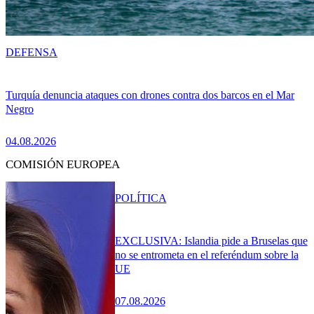
DEFENSA
Turquía denuncia ataques con drones contra dos barcos en el Mar
Negro
04.08.2026
COMISIÓN EUROPEA
POLÍTICA
EXCLUSIVA: Islandia pide a Bruselas que
no se entrometa en el referéndum sobre la
UE
07.08.2026