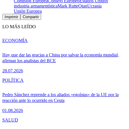
Comisión Europea
Consejo Europeo
Estados Unidos
industria armamentística
Mark Rutte
Otan
Ucrania
Unión Europea
Imprimir
Compartir
LO MÁS LEÍDO
ECONOMÍA
Hay que dar las gracias a China por salvar la economía mundial,
afirman los analistas del BCE
28.07.2026
POLÍTICA
Pedro Sánchez reprende a los aliados «egoístas» de la UE por la
reacción ante lo ocurrido en Ceuta
01.08.2026
SALUD