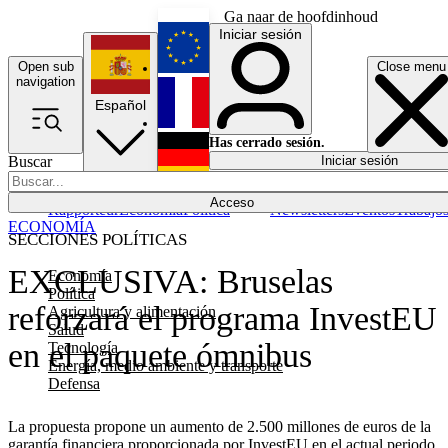
Ga naar de hoofdinhoud
Iniciar sesión
Open sub
Close menu
English
navigation
Español
Français
Has cerrado sesión.
Buscar
Iniciar sesión
Modo oscuro
Deutsch
Acceso
Rapporteur
Economía
Política
Newsletters
Eventos
Trabajo
ECONOMÍA
SECCIONES POLÍTICAS
EXCLUSIVA: Bruselas
Economía
Política
reforzará el programa InvestEU
Agricultura y alimentación
Salud
en el paquete ómnibus
Tecnología
Energía, medio ambiente y transporte
Defensa
La propuesta propone un aumento de 2.500 millones de euros de la
garantía financiera proporcionada por InvestEU en el actual periodo