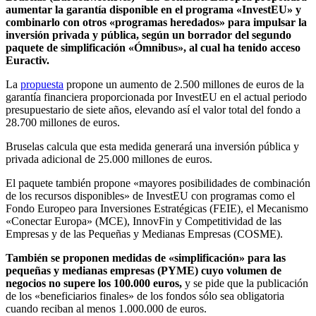
aumentar la garantía disponible en el programa «InvestEU» y
combinarlo con otros «programas heredados» para impulsar la
inversión privada y pública, según un borrador del segundo
paquete de simplificación «Ómnibus», al cual ha tenido acceso
Euractiv.
La
propuesta
propone un aumento de 2.500 millones de euros de la
garantía financiera proporcionada por InvestEU en el actual periodo
presupuestario de siete años, elevando así el valor total del fondo a
28.700 millones de euros.
Bruselas calcula que esta medida generará una inversión pública y
privada adicional de 25.000 millones de euros.
El paquete también propone «mayores posibilidades de combinación
de los recursos disponibles» de InvestEU con programas como el
Fondo Europeo para Inversiones Estratégicas (FEIE), el Mecanismo
«Conectar Europa» (MCE), InnovFin y Competitividad de las
Empresas y de las Pequeñas y Medianas Empresas (COSME).
También se proponen medidas de «simplificación» para las
pequeñas y medianas empresas (PYME) cuyo volumen de
negocios no supere los 100.000 euros,
y se pide que la publicación
de los «beneficiarios finales» de los fondos sólo sea obligatoria
cuando reciban al menos 1.000.000 de euros.