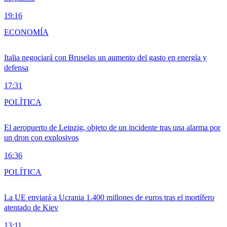
19:16
ECONOMÍA
Italia negociará con Bruselas un aumento del gasto en energía y
defensa
17:31
POLÍTICA
El aeropuerto de Leipzig, objeto de un incidente tras una alarma por
un dron con explosivos
16:36
POLÍTICA
La UE enviará a Ucrania 1.400 millones de euros tras el mortífero
atentado de Kiev
13:11