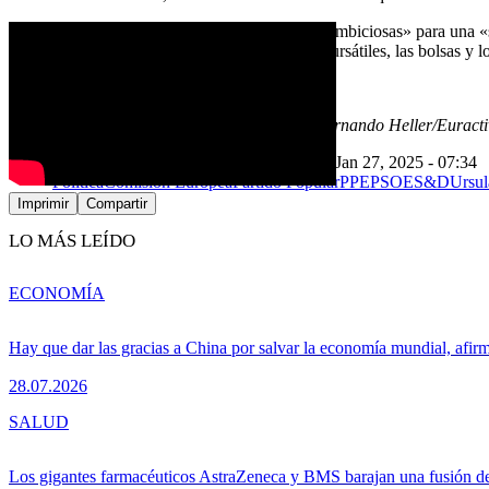
Por otra parte, Bruselas recomienda «medidas ambiciosas» para una «su
«impulsada por el mercado» de los mercados bursátiles, las bolsas y l
///
[Editado por Owen Morgan/Euractiv.com y Fernando Heller/Euracti
Jan 26, 2025 - 15:03
Última actualización: Jan 27, 2025 - 07:34
Política
Comisión Europea
Partido Popular
PPE
PSOE
S&D
Ursul
Imprimir
Compartir
LO MÁS LEÍDO
ECONOMÍA
Hay que dar las gracias a China por salvar la economía mundial, afir
28.07.2026
SALUD
Los gigantes farmacéuticos AstraZeneca y BMS barajan una fusión de