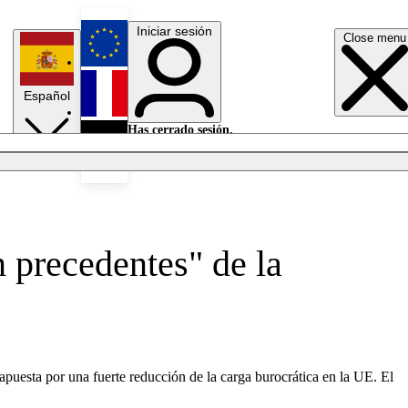
Iniciar sesión
Close menu
English
Español
Français
Has cerrado sesión.
Iniciar sesión
Modo oscuro
Deutsch
precedentes" de la
puesta por una fuerte reducción de la carga burocrática en la UE. El