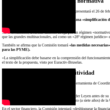
Una ambiciosa simplificación normativa
Para lograr los objetivos, ejecutivo de Bruselas presentará el 26 de fe
El documento añade que el paquete propondrá
una «simplificación d
PYME.
En el documento, Bruselas también aboga por un régimen «normativo
que las grandes multinacionales, así como un «28º régimen jurídico» 
También se afirma que la Comisión tomará
«las medidas necesarias
para las PYME).
«La simplificación debe basarse en la comprensión del funcionamiento
el texto de la propuesta, visto por Euractiv-Bruselas.
Decisivo impulso a la competitividad
La Comisión Europea propondrá una nueva «Herramienta de Coordinaci
borrador.
Reiterando una propuesta mencionada por von der Leyen antes de su r
especial en el próximo presupuesto de largo plazo (a siete años) de l
En el sector financiero, la Comisión intentará «desbloquear la financi