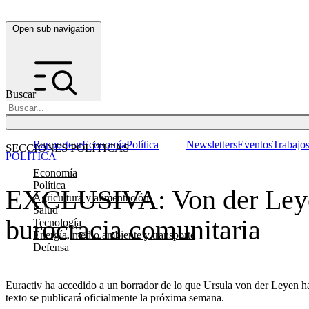
Open sub navigation
Buscar
Rapporteur
Economía
Política
Newsletters
Eventos
Trabajo
SECCIONES POLÍTICAS
POLÍTICA
Economía
Política
EXCLUSIVA: Von der Leyen 
Agricultura y alimentación
Salud
burocracia comunitaria
Tecnología
Energía, medio ambiente y transporte
Defensa
Euractiv ha accedido a un borrador de lo que Ursula von der Leyen ha
texto se publicará oficialmente la próxima semana.