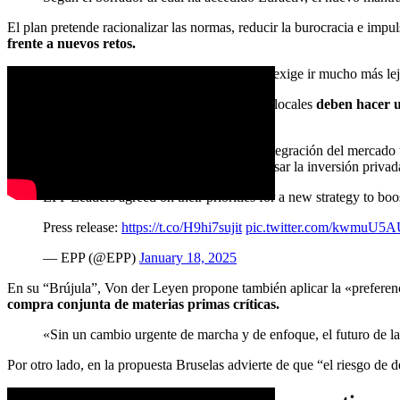
El plan pretende racionalizar las normas, reducir la burocracia e impuls
frente a nuevos retos.
«Recuperar la competitividad de Europa exige ir mucho más lejos
«Todas las instituciones de la UE, nacionales y locales
deben hacer u
texto.
El documento también aboga por una mayor integración del mercado ú
integración del mercado de capitales para impulsar la inversión privada
EPP Leaders agreed on their priorities for a new strategy to b
Press release:
https://t.co/H9hi7sujit
pic.twitter.com/kwmuU5
— EPP (@EPP)
January 18, 2025
En su “Brújula”, Von der Leyen propone también aplicar la «prefere
compra conjunta de materias primas críticas.
«Sin un cambio urgente de marcha y de enfoque, el futuro de la
Por otro lado, en la propuesta Bruselas advierte de que “el riesgo de 