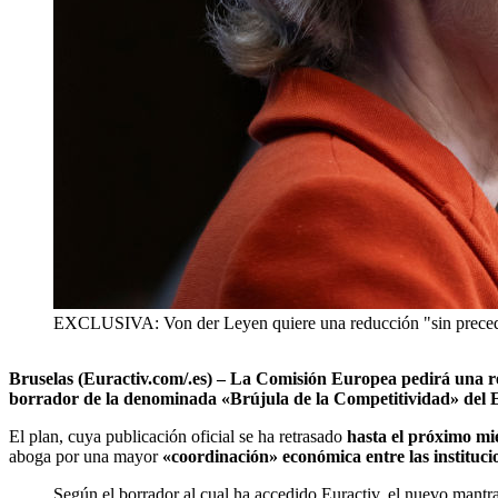
EXCLUSIVA: Von der Leyen quiere una reducción "sin precedent
Bruselas (Euractiv.com/.es) – La Comisión Europea pedirá una re
borrador de la denominada «Brújula de la Competitividad» del Ej
El plan, cuya publicación oficial se ha retrasado
hasta el próximo mié
aboga por una mayor
«coordinación» económica entre las instituci
Según el borrador al cual ha accedido Euractiv, el nuevo
mantra