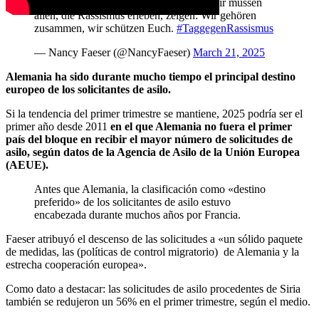
unserer Gesellschaft entgegenzutreten. Wir müssen
allen, die Rassismus erleben, zeigen: Wir gehören
zusammen, wir schützen Euch.
#TaggegenRassismus
— Nancy Faeser (@NancyFaeser)
March 21, 2025
Alemania ha sido durante mucho tiempo el principal destino
europeo de los solicitantes de asilo.
Si la tendencia del primer trimestre se mantiene, 2025 podría ser el
primer año desde 2011
en el que Alemania no fuera el primer
país del bloque en recibir el mayor número de solicitudes de
asilo, según datos de la Agencia de Asilo de la Unión Europea
(AEUE).
Antes que Alemania, la clasificación como «destino
preferido» de los solicitantes de asilo estuvo
encabezada durante muchos años por Francia.
Faeser atribuyó el descenso de las solicitudes a «un sólido paquete
de medidas, las (políticas de control migratorio) de Alemania y la
estrecha cooperación europea».
Como dato a destacar:
las solicitudes de asilo procedentes de Siria
también se redujeron un 56% en el primer trimestre, según el medio.