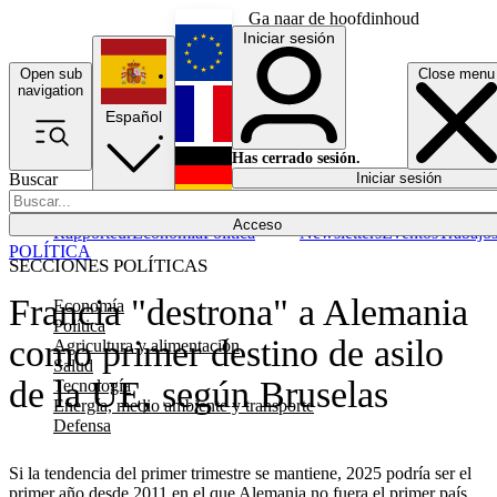
Ga naar de hoofdinhoud
Iniciar sesión
Open sub
Close menu
English
navigation
Español
Français
Has cerrado sesión.
Buscar
Iniciar sesión
Modo oscuro
Deutsch
Acceso
Rapporteur
Economía
Política
Newsletters
Eventos
Trabajo
POLÍTICA
SECCIONES POLÍTICAS
Francia "destrona" a Alemania
Economía
Política
como primer destino de asilo
Agricultura y alimentación
Salud
de la UE, según Bruselas
Tecnología
Energía, medio ambiente y transporte
Defensa
Si la tendencia del primer trimestre se mantiene, 2025 podría ser el
primer año desde 2011 en el que Alemania no fuera el primer país