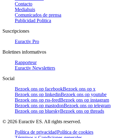
Contacto
Mediahuis
Comunicados de prensa
Publicidad Politica
Suscripciones
Euractiv Pro
Boletines informativos
Rapporteur
Euractiv Newsletters
Social
Bezoek ons op facebook
Bezoek ons op x
Bezoek ons op linkedin
Bezoek ons op youtube
Bezoek ons op rss-feed
Bezoek ons op instagram
Bezoek ons op mastodon
Bezoek ons op telegram
Bezoek ons op bluesky
Bezoek ons op threads
©
2026
Euractiv ES. All rights reserved.
Política de privacidad
Política de cookies
Términos y Condiciones generales