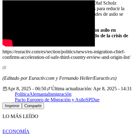
El gobierno alemán del canciller en funciones, Olaf Scholz
(SPD/S&D-Verdes), ha redoblado sus esfuerzos para reducir la
inmigración irregular después de que las solicitudes de asilo se
dispararan durante su mandato.
En 2023, cerca de 334.000 personas solicitaron asilo en
Alemania, la mayor cifra desde el punto álgido de la crisis de
refugiados en 2016.
https://euractiv.com/es/section/politics/news/eu-migration-chief-
confirms-acceleration-of-safe-third-country-review-and-origin-list/
///
(Editado por Euractiv.com y Fernando Heller/Euractiv.es)
Apr 8, 2025 - 06:50
Última actualización: Apr 8, 2025 - 14:31
Política
Alemania
Inmigración
Pacto Europeo de Migración y Asilo
SPD
ue
Imprimir
Compartir
LO MÁS LEÍDO
ECONOMÍA