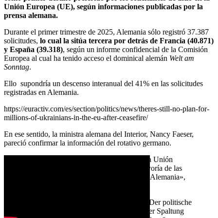
Unión Europea (UE), según informaciones publicadas por la
prensa alemana.
Durante el primer trimestre de 2025, Alemania sólo registró 37.387
solicitudes,
lo cual la sitúa tercera por detrás de Francia (40.871)
y España (39.318)
, según un informe confidencial de la Comisión
Europea al cual ha tenido acceso
el dominical
alemán
Welt am
Sonntag
.
Ello supondría un descenso interanual del 41% en las solicitudes
registradas en Alemania.
https://euractiv.com/es/section/politics/news/theres-still-no-plan-for-
millions-of-ukrainians-in-the-eu-after-ceasefire/
En ese sentido, la ministra alemana del Interior, Nancy
Faeser,
pareció confirmar la información del rotativo germano.
«Podemos verlo en las últimas cifras de la Unión
Europea: por primera vez en años, la mayoría de las
solicitudes de asilo ya no se presentan en Alemania»,
comentó Faeser.
Deutschland ist ein Einwanderungsland. Der politische
Auftrag für die nächsten Jahre ist auch, der Spaltung