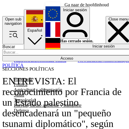
Ga naar de hoofdinhoud
Iniciar sesión
Open sub
Close menu
English
navigation
Español
Français
Has cerrado sesión.
Buscar
Iniciar sesión
Modo oscuro
Deutsch
Acceso
Rapporteur
Economía
Política
Newsletters
Eventos
Trabajo
POLÍTICA
SECCIONES POLÍTICAS
ENTREVISTA: El
Economía
Política
reconocimiento por Francia de
Agricultura y alimentación
Salud
un Estado palestino
Tecnología
Energía, medio ambiente y transporte
desencadenará un "pequeño
Defensa
tsunami diplomático", según