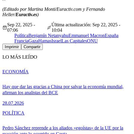
(Editado por Martina Monti/Euractiv.com y Fernando
Heller/
Euractiv.es
)
Sep 22, 2025 -
Última actualización: Sep 22, 2025 -
07:06
10:04
Política
Benjamín Netanyahu
Emmanuel Macron
España
Francia
Gaza
Hamas
Israel
Las Capitales
ONU
Imprimir
Compartir
LO MÁS LEÍDO
ECONOMÍA
Hay que dar las gracias a China por salvar la economía mundial,
afirman los analistas del BCE
28.07.2026
POLÍTICA
Pedro Sánchez reprende a los aliados «egoístas» de la UE por la
reacción ante lo ocurrido en Ceuta