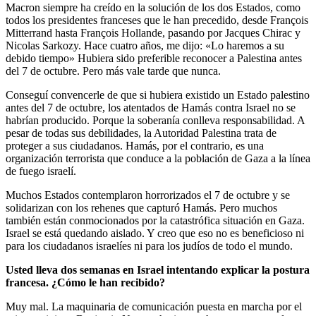
Macron siempre ha creído en la solución de los dos Estados, como
todos los presidentes franceses que le han precedido, desde François
Mitterrand hasta François Hollande, pasando por Jacques Chirac y
Nicolas Sarkozy. Hace cuatro años, me dijo: «Lo haremos a su
debido tiempo» Hubiera sido preferible reconocer a Palestina antes
del 7 de octubre. Pero más vale tarde que nunca.
Conseguí convencerle de que si hubiera existido un Estado palestino
antes del 7 de octubre, los atentados de Hamás contra Israel no se
habrían producido. Porque la soberanía conlleva responsabilidad. A
pesar de todas sus debilidades, la Autoridad Palestina trata de
proteger a sus ciudadanos. Hamás, por el contrario, es una
organización terrorista que conduce a la población de Gaza a la línea
de fuego israelí.
Muchos Estados contemplaron horrorizados el 7 de octubre y se
solidarizan con los rehenes que capturó Hamás. Pero muchos
también están conmocionados por la catastrófica situación en Gaza.
Israel se está quedando aislado. Y creo que eso no es beneficioso ni
para los ciudadanos israelíes ni para los judíos de todo el mundo.
Usted lleva dos semanas en Israel intentando explicar la postura
francesa. ¿Cómo le han recibido?
Muy mal. La maquinaria de comunicación puesta en marcha por el