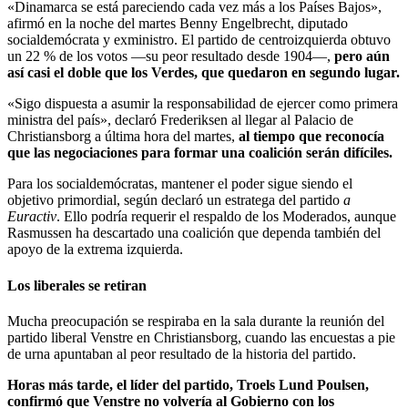
«Dinamarca se está pareciendo cada vez más a los Países Bajos»,
afirmó en la noche del martes Benny Engelbrecht, diputado
socialdemócrata y exministro. El partido de centroizquierda obtuvo
un 22 % de los votos —su peor resultado desde 1904—,
pero aún
así casi el doble que los Verdes, que quedaron en segundo lugar.
«Sigo dispuesta a asumir la responsabilidad de ejercer como primera
ministra del país», declaró Frederiksen al llegar al Palacio de
Christiansborg a última hora del martes,
al tiempo que reconocía
que las negociaciones para formar una coalición serán difíciles.
Para los socialdemócratas, mantener el poder sigue siendo el
objetivo primordial, según declaró un estratega del partido
a
Euractiv
. Ello podría requerir el respaldo de los Moderados, aunque
Rasmussen ha descartado una coalición que dependa también del
apoyo de la extrema izquierda.
Los liberales se retiran
Mucha preocupación se respiraba en la sala durante la reunión del
partido liberal Venstre en Christiansborg, cuando las encuestas a pie
de urna apuntaban al peor resultado de la historia del partido.
Horas más tarde, el líder del partido, Troels Lund Poulsen,
confirmó que Venstre no volvería al Gobierno con los