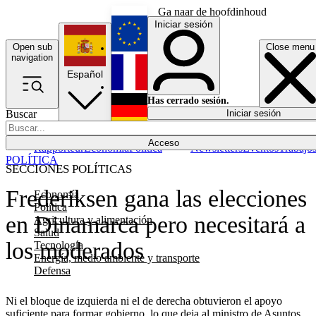
Ga naar de hoofdinhoud
Iniciar sesión
Open sub
Close menu
English
navigation
Español
Français
Has cerrado sesión.
Buscar
Iniciar sesión
Modo oscuro
Deutsch
Acceso
Rapporteur
Economía
Política
Newsletters
Eventos
Trabajo
POLÍTICA
SECCIONES POLÍTICAS
Frederiksen gana las elecciones
Economía
Política
en Dinamarca pero necesitará a
Agricultura y alimentación
Salud
los moderados
Tecnología
Energía, medio ambiente y transporte
Defensa
Ni el bloque de izquierda ni el de derecha obtuvieron el apoyo
suficiente para formar gobierno, lo que deja al ministro de Asuntos