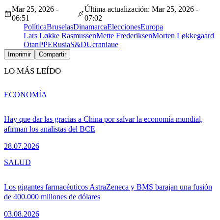
Mar 25, 2026 -
Última actualización: Mar 25, 2026 -
06:51
07:02
Política
Bruselas
Dinamarca
Elecciones
Europa
Lars Løkke Rasmussen
Mette Frederiksen
Morten Løkkegaard
Otan
PPE
Rusia
S&D
Ucrania
ue
Imprimir
Compartir
LO MÁS LEÍDO
ECONOMÍA
Hay que dar las gracias a China por salvar la economía mundial,
afirman los analistas del BCE
28.07.2026
SALUD
Los gigantes farmacéuticos AstraZeneca y BMS barajan una fusión
de 400.000 millones de dólares
03.08.2026