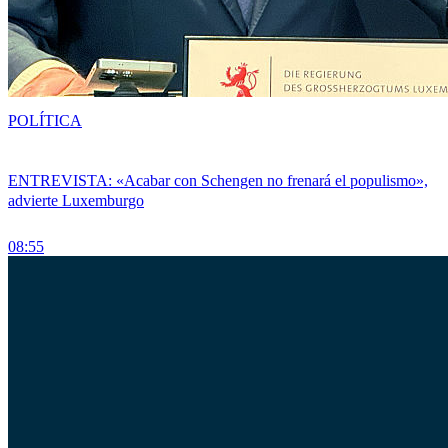
POLÍTICA
ENTREVISTA: «Acabar con Schengen no frenará el populismo»,
advierte Luxemburgo
08:55