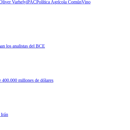
Oliver Varhelyi
PAC
Política Agrícola Común
Vino
man los analistas del BCE
 400.000 millones de dólares
 Irán