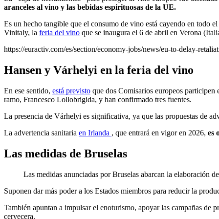
aranceles al vino y las bebidas espirituosas de la UE.
Es un hecho tangible que el consumo de vino está cayendo en todo el
Vinitaly, la
feria del vino
que se inaugura el 6 de abril en Verona (Itali
https://euractiv.com/es/section/economy-jobs/news/eu-to-delay-retaliati
Hansen y Várhelyi
en la feria del vino
En ese sentido,
está previsto
que dos Comisarios europeos participen en
ramo, Francesco Lollobrigida, y han confirmado tres fuentes.
La presencia de Várhelyi es significativa, ya que las propuestas de adv
La advertencia sanitaria
en Irlanda
, que entrará en vigor en 2026,
es 
Las medidas de Bruselas
Las medidas anunciadas por Bruselas abarcan la elaboración del
Suponen dar más poder a los Estados miembros para reducir la prod
También apuntan a impulsar el enoturismo, apoyar las campañas de prom
cervecera.