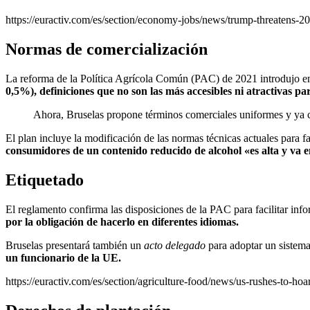
https://euractiv.com/es/section/economy-jobs/news/trump-threatens-200
Normas de comercialización
La reforma de la Política Agrícola Común (PAC) de 2021 introdujo e
0,5%), definiciones que no son las más accesibles ni atractivas pa
Ahora, Bruselas propone términos comerciales uniformes y ya c
El plan incluye la modificación de las normas técnicas actuales para f
consumidores de un contenido reducido de alcohol «es alta y va 
Etiquetado
El reglamento confirma las disposiciones de la PAC para facilitar info
por la obligación de hacerlo en diferentes idiomas.
Bruselas presentará también un
acto delegado
para adoptar un sistema
un funcionario de la UE.
https://euractiv.com/es/section/agriculture-food/news/us-rushes-to-ho