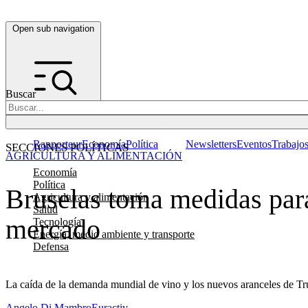
Open sub navigation
Buscar
Rapporteur
Economía
Política
Newsletters
Eventos
Trabajo
SECCIONES POLÍTICAS
AGRICULTURA Y ALIMENTACIÓN
Economía
Política
Bruselas toma medidas para
Agricultura y alimentación
Salud
mercado
Tecnología
Energía, medio ambiente y transporte
Defensa
La caída de la demanda mundial de vino y los nuevos aranceles de Trum
Angelo Di Mambro
Euractiv