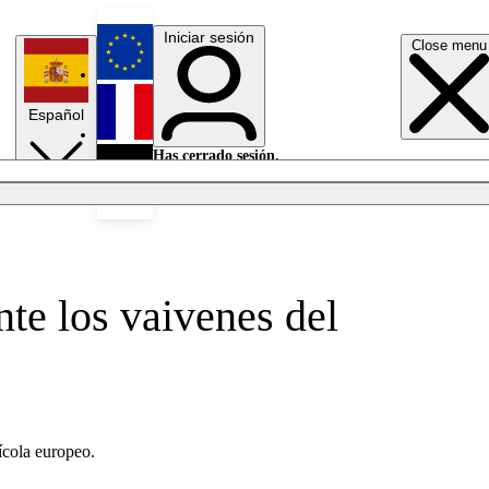
Iniciar sesión
Close menu
English
Español
Français
Has cerrado sesión.
Iniciar sesión
Modo oscuro
Deutsch
te los vaivenes del
ícola europeo.