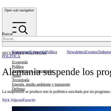
Open sub navigation
Buscar
Rapporteur
Economía
Política
Newsletters
Eventos
Trabajo
SECCIONES POLÍTICAS
POLÍTICA
Economía
Política
Alemania suspende los prog
Agricultura y alimentación
Salud
Tecnología
Energía, medio ambiente y transporte
Defensa
La suspensión se produce tras la polémica suscitada por un programa
Nick Alipour
Euractiv