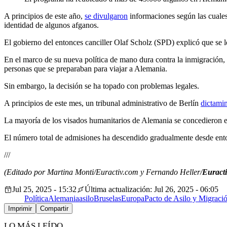
A principios de este año,
se divulgaron
informaciones según las cuales 
identidad de algunos afganos.
El gobierno del entonces canciller Olaf Scholz (SPD) explicó que se l
En el marco de su nueva política de mano dura contra la inmigración, 
personas que se preparaban para viajar a Alemania.
Sin embargo, la decisión se ha topado con problemas legales.
A principios de este mes, un tribunal administrativo de Berlín
dictami
La mayoría de los visados humanitarios de Alemania se concedieron en
El número total de admisiones ha descendido gradualmente desde ent
///
(Editado por Martina Monti/Euractiv.com y Fernando Heller/
Euracti
Jul 25, 2025 - 15:32
Última actualización: Jul 26, 2025 - 06:05
Política
Alemania
asilo
Bruselas
Europa
Pacto de Asilo y Migraci
Imprimir
Compartir
LO MÁS LEÍDO