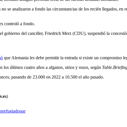
no se analizaron a fondo las circunstancias de los recién llegados, en r
es controló a fondo.
el gobierno del canciller, Friedrich Merz (CDU), suspendió la concesió
nó
que Alemania les debe permitir la entrada si existe un compromiso leg
 los últimos cuatro años a afganos, sirios y rusos, según
Table.Briefin
onces, pasando de 23.000 en 2022 a 10.500 el año pasado.
v.es
)
ón
refugiados
ue