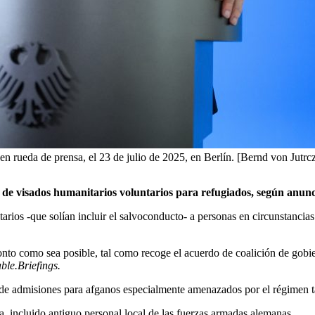
n rueda de prensa, el 23 de julio de 2025, en Berlín. [Bernd von Jutrc
de visados humanitarios voluntarios para refugiados, según anunci
os -que solían incluir el salvoconducto- a personas en circunstancias pe
ronto como sea posible, tal como recoge el acuerdo de coalición de gob
ble.Briefings.
 de admisiones para afganos especialmente amenazados por el régimen t
 incluido antiguo personal local de las fuerzas armadas alemanas.