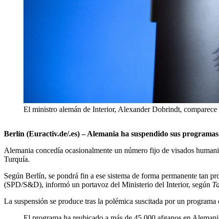
El ministro alemán de Interior, Alexander Dobrindt, comparece e
Berlín (Euractiv.de/.es) – Alemania ha suspendido sus programas 
Alemania concedía ocasionalmente un número fijo de visados humanitari
Turquía.
Según Berlín, se pondrá fin a ese sistema de forma permanente tan p
(SPD/S&D), informó un portavoz del Ministerio del Interior, según
Ta
La suspensión se produce tras la polémica suscitada por un programa
El programa ha reubicado a más de 45.000 afganos en Alemania,