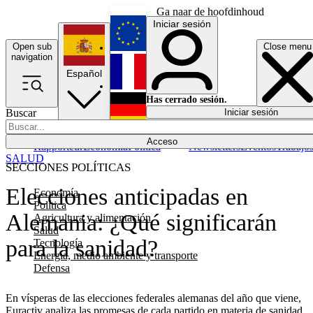
Ga naar de hoofdinhoud
Iniciar sesión
Open sub
Close menu
English
navigation
Español
Français
Has cerrado sesión.
Buscar
Iniciar sesión
Modo oscuro
Deutsch
Acceso
Rapporteur
Economía
Política
Newsletters
Eventos
Trabajo
SALUD
SECCIONES POLÍTICAS
Elecciones anticipadas en
Economía
Política
Alemania: ¿Qué significarán
Agricultura y alimentación
Salud
para la sanidad?
Tecnología
Energía, medio ambiente y transporte
Defensa
En vísperas de las elecciones federales alemanas del año que viene,
Euractiv analiza las promesas de cada partido en materia de sanidad.