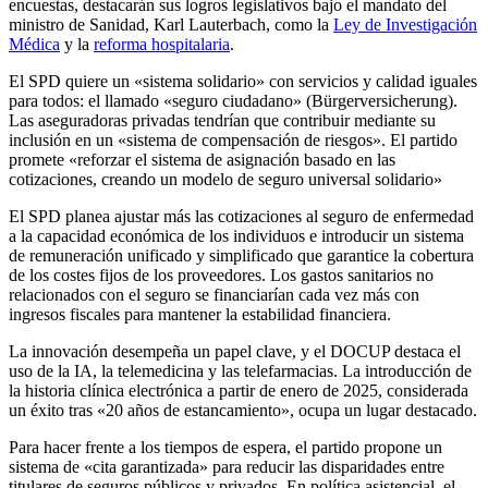
encuestas, destacarán sus logros legislativos bajo el mandato del
ministro de Sanidad, Karl Lauterbach, como la
Ley de Investigación
Médica
y la
reforma hospitalaria
.
El SPD quiere un «sistema solidario» con servicios y calidad iguales
para todos: el llamado «seguro ciudadano» (Bürgerversicherung).
Las aseguradoras privadas tendrían que contribuir mediante su
inclusión en un «sistema de compensación de riesgos». El partido
promete «reforzar el sistema de asignación basado en las
cotizaciones, creando un modelo de seguro universal solidario»
El SPD planea ajustar más las cotizaciones al seguro de enfermedad
a la capacidad económica de los individuos e introducir un sistema
de remuneración unificado y simplificado que garantice la cobertura
de los costes fijos de los proveedores. Los gastos sanitarios no
relacionados con el seguro se financiarían cada vez más con
ingresos fiscales para mantener la estabilidad financiera.
La innovación desempeña un papel clave, y el DOCUP destaca el
uso de la IA, la telemedicina y las telefarmacias. La introducción de
la historia clínica electrónica a partir de enero de 2025, considerada
un éxito tras «20 años de estancamiento», ocupa un lugar destacado.
Para hacer frente a los tiempos de espera, el partido propone un
sistema de «cita garantizada» para reducir las disparidades entre
titulares de seguros públicos y privados. En política asistencial, el