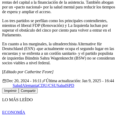
rentas del capital a la financiación de la asistencia. También abogan
por un «pacto nacional» por la salud mental para reducir los tiempos
de espera y ampliar el acceso.
Los tres partidos se perfilan como los principales contendientes,
mientras el liberal FDP (Renovación) y La Izquierda luchan por
superar el obstáculo del cinco por ciento para volver a entrar en el
Parlamento.
En cuanto a los marginales, la ultraderechista
Alternative für
Deutschland
(ESN) -que actualmente ocupa el segundo lugar en las
encuestas y se enfrenta a un cordón sanitario- y el partido populista
de izquierdas Bündnis Sahra Wagenknecht (BSW) no se consideran
socios viables a nivel federal.
[
Editado por Catherine Feore]
Dec 20, 2024 - 16:11
Última actualización: Jan 9, 2025 - 16:44
Salud
Alemania
CDU/CSU
Salud
SPD
Imprimir
Compartir
LO MÁS LEÍDO
ECONOMÍA