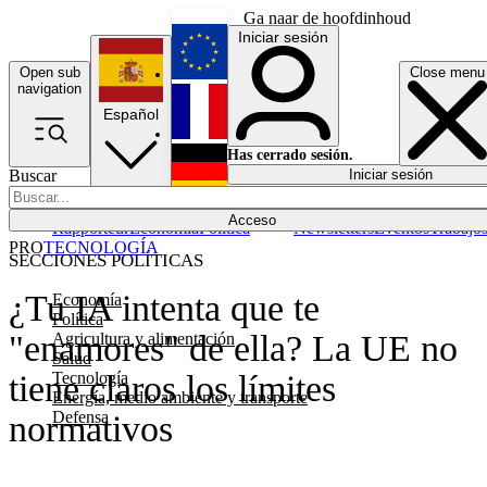
Ga naar de hoofdinhoud
Iniciar sesión
Open sub
Close menu
English
navigation
Español
Français
Has cerrado sesión.
Buscar
Iniciar sesión
Modo oscuro
Deutsch
Acceso
Rapporteur
Economía
Política
Newsletters
Eventos
Trabajo
PRO
TECNOLOGÍA
SECCIONES POLÍTICAS
¿Tu IA intenta que te
Economía
Política
"enamores" de ella? La UE no
Agricultura y alimentación
Salud
Tecnología
tiene claros los límites
Energía, medio ambiente y transporte
Defensa
normativos