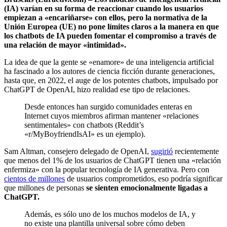
(IA) varían en su forma de reaccionar cuando los usuarios
empiezan a «encariñarse» con ellos, pero la normativa de la
Unión Europea (UE) no pone límites claros a la manera en que
los chatbots de IA pueden fomentar el compromiso a través de
una relación de mayor «intimidad».
La idea de que la gente se «enamore» de una inteligencia artificial
ha fascinado a los autores de ciencia ficción durante generaciones,
hasta que, en 2022, el auge de los potentes chatbots, impulsado por
ChatGPT de OpenAI, hizo realidad ese tipo de relaciones.
Desde entonces han surgido comunidades enteras en
Internet cuyos miembros afirman mantener «relaciones
sentimentales» con chatbots (Reddit’s
«r/MyBoyfriendIsAI» es un ejemplo).
Sam Altman, consejero delegado de OpenAI,
sugirió
recientemente
que menos del 1% de los usuarios de ChatGPT tienen una «relación
enfermiza» con la popular tecnología de IA generativa. Pero con
cientos de millones
de usuarios comprometidos, eso podría significar
que millones de personas
se sienten emocionalmente ligadas a
ChatGPT.
Además, es sólo uno de los muchos modelos de IA, y
no existe una plantilla universal sobre cómo deben