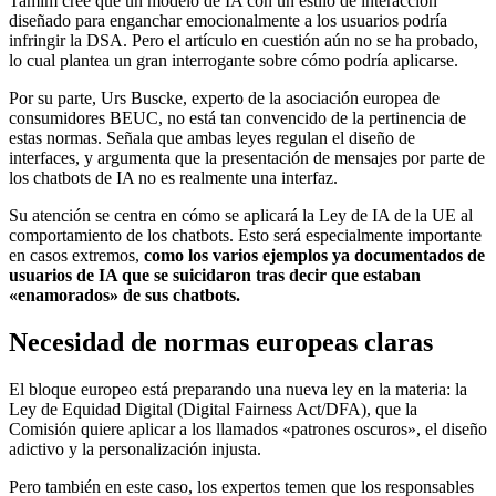
Tamim cree que un modelo de IA con un estilo de interacción
diseñado para enganchar emocionalmente a los usuarios podría
infringir la DSA. Pero el artículo en cuestión aún no se ha probado,
lo cual plantea un gran interrogante sobre cómo podría aplicarse.
Por su parte, Urs Buscke, experto de la asociación europea de
consumidores BEUC, no está tan convencido de la pertinencia de
estas normas. Señala que ambas leyes regulan el diseño de
interfaces, y argumenta que la presentación de mensajes por parte de
los chatbots de IA no es realmente una interfaz.
Su atención se centra en cómo se aplicará la Ley de IA de la UE al
comportamiento de los chatbots. Esto será especialmente importante
en casos extremos,
como los varios ejemplos ya documentados de
usuarios de IA que se suicidaron tras decir que estaban
«enamorados» de sus chatbots.
Necesidad de normas europeas claras
El bloque europeo está preparando una nueva ley en la materia: la
Ley de Equidad Digital (Digital Fairness Act/DFA), que la
Comisión quiere aplicar a los llamados «patrones oscuros», el diseño
adictivo y la personalización injusta.
Pero también en este caso, los expertos temen que los responsables