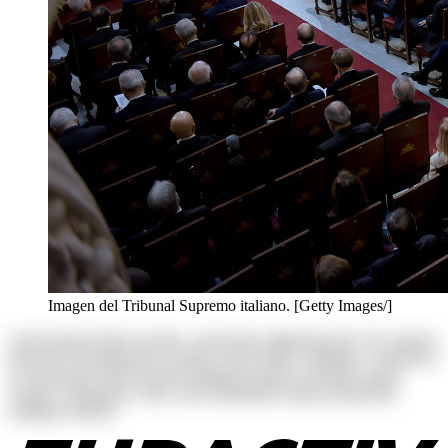
Imagen del Tribunal Supremo italiano. [Getty Images/]
Lorem ipsum dolor sit amet, consectetur adipisicing elit. Ab corporis
deserunt exercitationem in itaque rerum ullam voluptates. Asperiores
at consectetur dolores harum magnam maiores possimus quam
veniam voluptatum. Alias, iusto laudantium neque perspiciatis
similique tenetur!