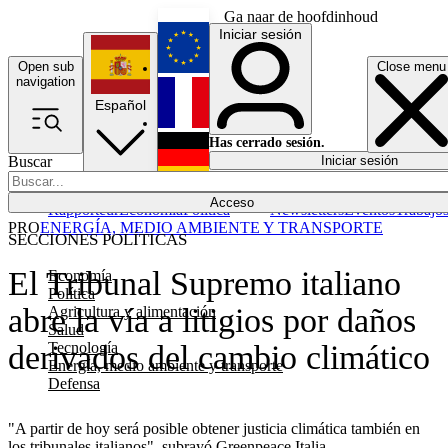
Ga naar de hoofdinhoud
Iniciar sesión
Open sub
Close menu
English
navigation
Español
Français
Has cerrado sesión.
Buscar
Iniciar sesión
Modo oscuro
Deutsch
Acceso
Rapporteur
Economía
Política
Newsletters
Eventos
Trabajo
PRO
ENERGÍA, MEDIO AMBIENTE Y TRANSPORTE
SECCIONES POLÍTICAS
El Tribunal Supremo italiano
Economía
Política
abre la vía a litigios por daños
Agricultura y alimentación
Salud
Tecnología
derivados del cambio climático
Energía, medio ambiente y transporte
Defensa
"A partir de hoy será posible obtener justicia climática también en
los tribunales italianos", subrayó Greenpeace Italia.