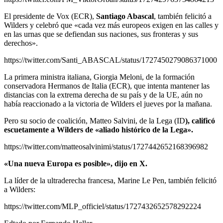
El presidente de Vox (ECR),
Santiago Abascal
, también felicitó a
Wilders y celebró que «cada vez más europeos exigen en las calles y
en las urnas que se defiendan sus naciones, sus fronteras y sus
derechos».
https://twitter.com/Santi_ABASCAL/status/1727450279086371000
La primera ministra italiana, Giorgia Meloni, de la formación
conservadora Hermanos de Italia (ECR), que intenta mantener las
distancias con la extrema derecha de su país y de la UE, aún no
había reaccionado a la victoria de Wilders el jueves por la mañana.
Pero su socio de coalición, Matteo Salvini, de la Lega (ID
), calificó
escuetamente a Wilders de «aliado histórico de la Lega».
https://twitter.com/matteosalvinimi/status/1727442652168396982
«Una nueva Europa es posible», dijo en X.
La líder de la ultraderecha francesa, Marine Le Pen, también felicitó
a Wilders:
https://twitter.com/MLP_officiel/status/1727432652578292224