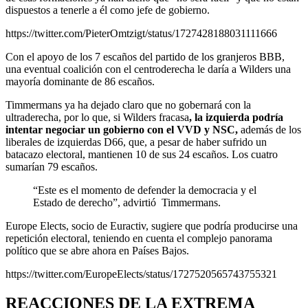
dispuestos a tenerle a él como jefe de gobierno.
https://twitter.com/PieterOmtzigt/status/1727428188031111666
Con el apoyo de los 7 escaños del partido de los granjeros BBB,
una eventual coalición con el centroderecha le daría a Wilders una
mayoría dominante de 86 escaños.
Timmermans ya ha dejado claro que no gobernará con la
ultraderecha, por lo que, si Wilders fracasa
, la izquierda podría
intentar negociar un gobierno con el VVD y NSC,
además de los
liberales de izquierdas D66, que, a pesar de haber sufrido un
batacazo electoral, mantienen 10 de sus 24 escaños. Los cuatro
sumarían 79 escaños.
“Este es el momento de defender la democracia y el
Estado de derecho”, advirtió Timmermans.
Europe Elects, socio de Euractiv, sugiere que podría producirse una
repetición electoral, teniendo en cuenta el complejo panorama
político que se abre ahora en Países Bajos.
https://twitter.com/EuropeElects/status/1727520565743755321
REACCIONES DE LA EXTREMA