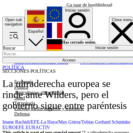
Ga naar de hoofdinhoud
Iniciar sesión
Open sub
Close menu
English
navigation
Español
Français
Has cerrado sesión.
Buscar
Iniciar sesión
Modo oscuro
Deutsch
Acceso
Rapporteur
Economía
Política
Newsletters
Eventos
Trabajo
POLÍTICA
SECCIONES POLÍTICAS
La ultraderecha europea se
Economía
Política
rinde ante Wilders, pero el
Agricultura y alimentación
Salud
gobierno sigue entre paréntesis
Tecnología
Energía, medio ambiente y transporte
Defensa
Imane Rachidi/EFE-La Haya
/
Max Griera
/
Tobias Gerhard Schminke
EUROEFE EURACTIV
This article is part of our special report
"La ultraderecha europea