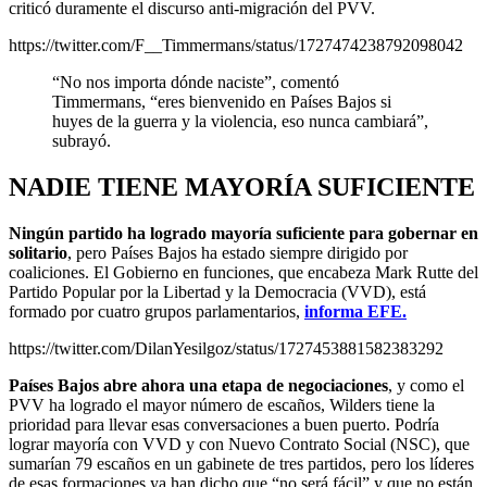
criticó duramente el discurso anti-migración del PVV.
https://twitter.com/F__Timmermans/status/1727474238792098042
“No nos importa dónde naciste”, comentó
Timmermans, “eres bienvenido en Países Bajos si
huyes de la guerra y la violencia, eso nunca cambiará”,
subrayó.
NADIE TIENE MAYORÍA SUFICIENTE
Ningún partido ha logrado mayoría suficiente para gobernar en
solitario
, pero Países Bajos ha estado siempre dirigido por
coaliciones. El Gobierno en funciones, que encabeza Mark Rutte del
Partido Popular por la Libertad y la Democracia (VVD), está
formado por cuatro grupos parlamentarios,
informa EFE.
https://twitter.com/DilanYesilgoz/status/1727453881582383292
Países Bajos abre ahora una etapa de negociaciones
, y como el
PVV ha logrado el mayor número de escaños, Wilders tiene la
prioridad para llevar esas conversaciones a buen puerto. Podría
lograr mayoría con VVD y con Nuevo Contrato Social (NSC), que
sumarían 79 escaños en un gabinete de tres partidos, pero los líderes
de esas formaciones ya han dicho que “no será fácil” y que no están