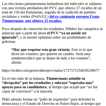
Las elecciones parlamentarias holandesas del miércoles se saldaron
con una victoria arrolladora del PVV, que obtuvo 37 escaños de un
total de 150 del Parlamento, seguido de la coalición de partidos
socialistas y verdes (PvdA/GL)
del ex comisario europeo Frans
Timmermans, que obtuvo 25 escaños.
Poco después de conocerse los resultados, Wilders fue categórico al
anunciar que a partir de ahora
el PVV “ya no puede ser
ignorado”,
y se mostró optimista sobre sus posibilidades de
gobernar.
“Hay que respetar esta gran victoria
. Esto es lo que
dicen los votantes, que quieren un cambio. Sería muy
antidemocrático que se dejara de lado a los votantes”,
afirmó.
https://twitter.com/geertwilderspvv/status/1727571554639249677
En el otro lado de la balanza,
Timmermans admitió su
“decepción” por los resultados y subrayó “esperaba más”
apoyos para su candidatura
, al tiempo que aceptó que “no fue
capaz de convencer” a la mayoría.
Pidió además formar un “puño de izquierdas” para defender la
democracia y el Estado de Derecho en Países Bajos, al tiempo que