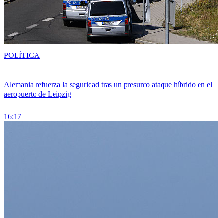
POLÍTICA
Alemania refuerza la seguridad tras un presunto ataque híbrido en el
aeropuerto de Leipzig
16:17