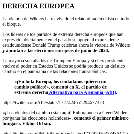
DERECHA EUROPEA
La victoria de Wilders ha reavivado el relato ultraderechista en todo
el bloque.
Los líderes de los partidos de extrema derecha europeos que han
expresado abiertamente en el pasado su apoyo al expresidente
estadounidense Donald Trump celebran ahora la victoria de Wilders
y apuntan a las elecciones europeas de junio de 2024.
La mayoría son aliados de Trump en Europa y si el ex presidente
vuelve al poder en Estados Unidos se podría producir un drástico
cambio en el panorama de las relaciones transatlánticas.
«¡En toda Europa, los ciudadanos quieren un
cambio político!», comentó en X, el partido de
extrema derecha
Alternativa para Alemania (AfD)
.
https://twitter.com/AfD/status/1727424655294677323
«¡Los vientos del cambio están aquí! Enhorabuena a Geert Wilders
por ganar las elecciones holandesas
«, comentó el primer ministro
húngaro, Viktor Orbán.
https://twitter.com/PM_ViktorOrban/status/1727429763734864213