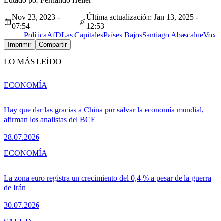
Edtado por Fernando Heller
Nov 23, 2023 -
Última actualización: Jan 13, 2025 -
07:54
12:53
Política
AfD
Las Capitales
Países Bajos
Santiago Abascal
ue
Vox
Imprimir
Compartir
LO MÁS LEÍDO
ECONOMÍA
Hay que dar las gracias a China por salvar la economía mundial,
afirman los analistas del BCE
28.07.2026
ECONOMÍA
La zona euro registra un crecimiento del 0,4 % a pesar de la guerra
de Irán
30.07.2026