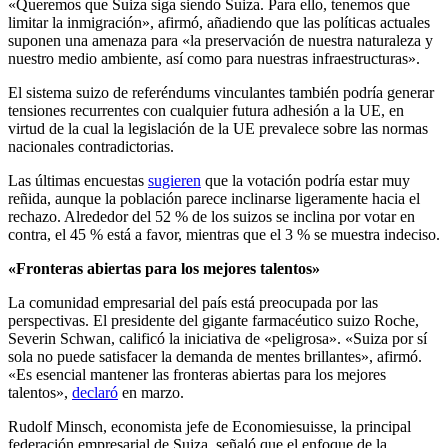
«Queremos que Suiza siga siendo Suiza. Para ello, tenemos que
limitar la inmigración», afirmó, añadiendo que las políticas actuales
suponen una amenaza para «la preservación de nuestra naturaleza y
nuestro medio ambiente, así como para nuestras infraestructuras».
El sistema suizo de referéndums vinculantes también podría generar
tensiones recurrentes con cualquier futura adhesión a la UE, en
virtud de la cual la legislación de la UE prevalece sobre las normas
nacionales contradictorias.
Las últimas encuestas
sugieren
que la votación podría estar muy
reñida, aunque la población parece inclinarse ligeramente hacia el
rechazo. Alrededor del 52 % de los suizos se inclina por votar en
contra, el 45 % está a favor, mientras que el 3 % se muestra indeciso.
«Fronteras abiertas para los mejores talentos»
La comunidad empresarial del país está preocupada por las
perspectivas. El presidente del gigante farmacéutico suizo Roche,
Severin Schwan, calificó la iniciativa de «peligrosa». «Suiza por sí
sola no puede satisfacer la demanda de mentes brillantes», afirmó.
«Es esencial mantener las fronteras abiertas para los mejores
talentos»,
declaró
en marzo.
Rudolf Minsch, economista jefe de Economiesuisse, la principal
federación empresarial de Suiza, señaló que el enfoque de la