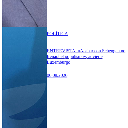
POLÍTICA
ENTREVISTA: «Acabar con Schengen no
frenará el populismo», advierte
Luxemburgo
06.08.2026