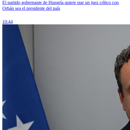
El partido gobernante de Hungría quiere que un juez crítico con
Orbán sea el presidente del país
10:44