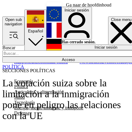
Ga naar de hoofdinhoud
Iniciar sesión
Open sub
Close menu
English
navigation
Español
Français
Has cerrado sesión.
Buscar
Iniciar sesión
Modo oscuro
Deutsch
Acceso
Rapporteur
Economía
Política
Newsletters
Eventos
Trabajo
POLÍTICA
SECCIONES POLÍTICAS
La votación suiza sobre la
Economía
Política
limitación a la inmigración
Agricultura y alimentación
Salud
pone en peligro las relaciones
Tecnología
Energía, medio ambiente y transporte
con la UE
Defensa