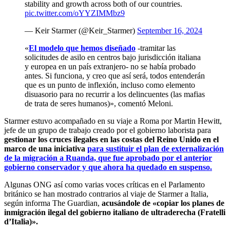
stability and growth across both of our countries.
pic.twitter.com/oYYZIMMbz9
— Keir Starmer (@Keir_Starmer)
September 16, 2024
«
El modelo que hemos diseñado
-tramitar las
solicitudes de asilo en centros bajo jurisdicción italiana
y europea en un país extranjero- no se había probado
antes
. Si funciona, y creo que así será, todos entenderán
que es un punto de inflexión, incluso como elemento
disuasorio para no recurrir a los delincuentes (las mafias
de trata de seres humanos)», comentó Meloni.
Starmer estuvo acompañado en su viaje a Roma por Martin Hewitt,
jefe de un grupo de trabajo creado por el gobierno laborista para
gestionar los cruces ilegales en las costas del Reino Unido en el
marco de una iniciativa
para sustituir el plan de externalización
de la migración a Ruanda, que fue aprobado por el anterior
gobierno conservador y que ahora ha quedado en suspenso.
Algunas ONG así como varias voces críticas en el Parlamento
británico se han mostrado contrarios al viaje de Starmer a Italia,
según informa The Guardian,
acusándole de «copiar los planes de
inmigración ilegal del gobierno italiano de ultraderecha (Fratelli
d’Italia)».