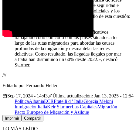
humanos
reforzando los esfuerzos en materia de seguridad e
intensificando la cooperación entre las fuerzas policiales y los
servicios de inteligencia, centrándose en el meollo de esta cuestión:
seguir el (rastro) del dinero».
«Habéis logrado (en Italia) avances significativos
trabajando codo con codo con los países situados a lo
largo de las rutas migratorias para abordar las causas
profundas de la migración y desmantelar las redes
delictivas. Como resultado, las llegadas ilegales por mar
a Italia han disminuido un 60% desde 2022.», destacó
Starmer.
///
Editado por Fernando Heller
Sep 17, 2024 - 14:43
Última actualización: Jan 13, 2025 - 12:54
Política
Albania
ECR
Fratelli d ' Italia
Giorgia Meloni
Inmigración
Italia
Keir Starmer
Las Capitales
Migración
Pacto Europeo de Migración y Asilo
ue
Imprimir
Compartir
LO MÁS LEÍDO