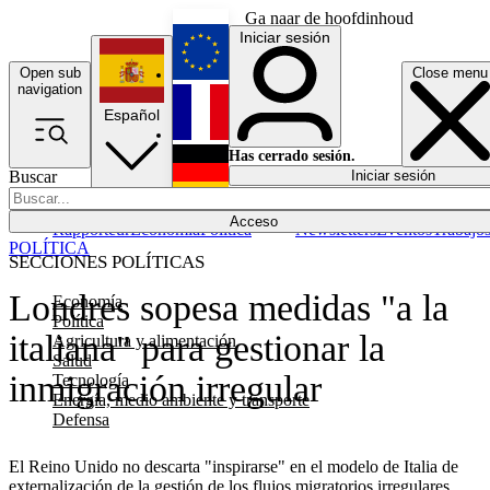
Ga naar de hoofdinhoud
Iniciar sesión
Open sub
Close menu
English
navigation
Español
Français
Has cerrado sesión.
Buscar
Iniciar sesión
Modo oscuro
Deutsch
Acceso
Rapporteur
Economía
Política
Newsletters
Eventos
Trabajo
POLÍTICA
SECCIONES POLÍTICAS
Londres sopesa medidas "a la
Economía
Política
italiana" para gestionar la
Agricultura y alimentación
Salud
inmigración irregular
Tecnología
Energía, medio ambiente y transporte
Defensa
El Reino Unido no descarta "inspirarse" en el modelo de Italia de
externalización de la gestión de los flujos migratorios irregulares