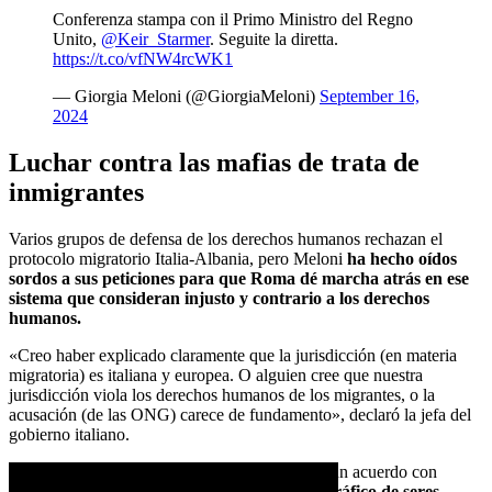
Conferenza stampa con il Primo Ministro del Regno
Unito,
@Keir_Starmer
. Seguite la diretta.
https://t.co/vfNW4rcWK1
— Giorgia Meloni (@GiorgiaMeloni)
September 16,
2024
Luchar contra las mafias de trata de
inmigrantes
Varios grupos de defensa de los derechos humanos rechazan el
protocolo migratorio Italia-Albania, pero Meloni
ha hecho oídos
sordos a sus peticiones para que Roma dé marcha atrás en ese
sistema que consideran injusto y contrario a los derechos
humanos.
«Creo haber explicado claramente que la jurisdicción (en materia
migratoria) es italiana y europea. O alguien cree que nuestra
jurisdicción viola los derechos humanos de los migrantes, o la
acusación (de las ONG) carece de fundamento», declaró la jefa del
gobierno italiano.
Por otra parte, Meloni anunció que ha cerrado un acuerdo con
Starmer para «
intensificar la lucha contra el tráfico de seres