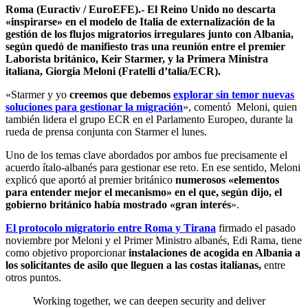
Roma (Euractiv / EuroEFE).- El Reino Unido no descarta
«inspirarse» en el modelo de Italia de externalización de la
gestión de los flujos migratorios irregulares junto con Albania,
según quedó de manifiesto tras una reunión entre el premier
Laborista británico, Keir Starmer, y la Primera Ministra
italiana, Giorgia Meloni (Fratelli d’talia/ECR).
«Starmer y yo
creemos que debemos
explorar sin temor nuevas
soluciones para gestionar la migración
», comentó Meloni, quien
también lidera el grupo ECR en el Parlamento Europeo, durante la
rueda de prensa conjunta con Starmer el lunes.
Uno de los temas clave abordados por ambos fue precisamente el
acuerdo ítalo-albanés para gestionar ese reto. En ese sentido, Meloni
explicó que aportó al premier británico
numerosos «elementos
para entender mejor el mecanismo» en el que, según dijo, el
gobierno británico había mostrado «gran interés
».
El protocolo migratorio entre Roma y Tirana
firmado el pasado
noviembre por Meloni y el Primer Ministro albanés, Edi Rama, tiene
como objetivo proporcionar
instalaciones de acogida en Albania a
los solicitantes de asilo que lleguen a las costas italianas,
entre
otros puntos.
Working together, we can deepen security and deliver