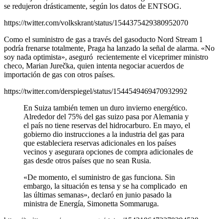
se redujeron drásticamente, según los datos de ENTSOG.
https://twitter.com/volkskrant/status/1544375429380952070
Como el suministro de gas a través del gasoducto Nord Stream 1
podría frenarse totalmente, Praga ha lanzado la señal de alarma. «No
soy nada optimista», aseguró recientemente el viceprimer ministro
checo, Marian Jurečka, quien intenta negociar acuerdos de
importación de gas con otros países.
https://twitter.com/derspiegel/status/1544549469470932992
En Suiza también temen un duro invierno energético.
Alrededor del 75% del gas suizo pasa por Alemania y
el país no tiene reservas del hidrocarburo. En mayo, el
gobierno dio instrucciones a la industria del gas para
que estableciera reservas adicionales en los países
vecinos y asegurara opciones de compra adicionales de
gas desde otros países que no sean Rusia.
«De momento, el suministro de gas funciona. Sin
embargo, la situación es tensa y se ha complicado en
las últimas semanas», declaró en junio pasado la
ministra de Energía, Simonetta Sommaruga.