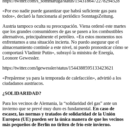
https://twitter.com/s_sommaruga/status/1543186472278294528
«Por eso nadie puede garantizar que habrá suficiente gas para
todos», declaró la funcionaria al periódico SonntagsZeitung.
Austria tampoco oculta su preocupación. Viena ordenó este martes
que los grandes consumidores de gas se pasen a los combustibles
alternativos, principalmente el petróleo. «En estos momentos nos
enfrentamos a una situación incierta. No puedo asegurar que el
almacenamiento continúe a este nivel, ni puedo pronosticar cómo se
comportará Vladimir Putin», subrayó la ministra de Energía,
Leonore Gewessler.
https://twitter.com/lgewessler/status/1544388595133423621
«Prepárense ya para la temporada de calefacción», advirtió a los
ciudadanos austriacos.
¿SOLIDARIDAD?
Para los vecinos de Alemania, la “solidaridad del gas” ante un
invierno que se prevé muy duro es fundamental.
En caso de
escasez, las normas y tratados de solidaridad de la Unión
Europea (UE) pueden ser la única manera de que los vecinos
más pequeños de Berlín no tiriten de frío este invierno.