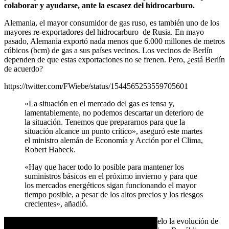
colaborar y ayudarse, ante la escasez del hidrocarburo.
Alemania, el mayor consumidor de gas ruso, es también uno de los
mayores re-exportadores del hidrocarburo de Rusia. En mayo
pasado, Alemania exportó nada menos que 6.000 millones de metros
cúbicos (bcm) de gas a sus países vecinos. Los vecinos de Berlín
dependen de que estas exportaciones no se frenen. Pero, ¿está Berlín
de acuerdo?
https://twitter.com/FWiebe/status/1544565253559705601
«La situación en el mercado del gas es tensa y,
lamentablemente, no podemos descartar un deterioro de
la situación. Tenemos que prepararnos para que la
situación alcance un punto crítico», aseguró este martes
el ministro alemán de Economía y Acción por el Clima,
Robert Habeck.
«Hay que hacer todo lo posible para mantener los
suministros básicos en el próximo invierno y para que
los mercados energéticos sigan funcionando el mayor
tiempo posible, a pesar de los altos precios y los riesgos
crecientes», añadió.
Algunos vecinos de Alemania observan con recelo la evolución de