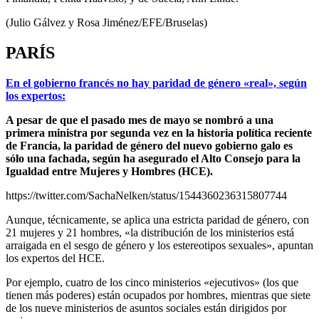
(Julio Gálvez y Rosa Jiménez/EFE/Bruselas)
PARÍS
En el gobierno francés no hay paridad de género «real», según
los expertos:
A pesar de que el pasado mes de mayo se nombró a una
primera ministra por segunda vez en la historia política reciente
de Francia, la paridad de género del nuevo gobierno galo es
sólo una fachada, según ha asegurado el Alto Consejo para la
Igualdad entre Mujeres y Hombres (HCE).
https://twitter.com/SachaNelken/status/1544360236315807744
Aunque, técnicamente, se aplica una estricta paridad de género, con
21 mujeres y 21 hombres, «la distribución de los ministerios está
arraigada en el sesgo de género y los estereotipos sexuales», apuntan
los expertos del HCE.
Por ejemplo, cuatro de los cinco ministerios «ejecutivos» (los que
tienen más poderes) están ocupados por hombres, mientras que siete
de los nueve ministerios de asuntos sociales están dirigidos por