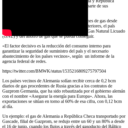
la situación. Países sin litoral como Suiza, Austria y República
Checa dependen de Alemania para cubrir gran parte de sus
necesidades de gas.
Pero el gobierno ha sido claro: si las exportaciones de gas desde
Alemania siguen al mismo nivel que en años anteriores, el país
sufrirá escasez, a pesar de las importaciones de Gas Natural Licuado
(GNL) y del ahorro de gas que se pueda conseguir.
«El factor decisivo es la reducción del consumo interno para
garantizar la seguridad de suministro del país y el necesario
abastecimiento de los países vecinos», según un informe de la
agencia federal de redes.
https://twitter.com/BMWK/status/1535216809275797504
Los países vecinos de Alemania solían recibir cerca de 0,2 bcm
diarios de gas procedentes de Rusia gracias a los contratos de
Gazprom Germania, que ha sido rebautizada por el gobierno alemán
con el nombre «Asegurar la energía para Europa». Ahora, las
exportaciones se sitúan en torno al 60% de esa cifra, con 0,12 bcm
al día.
Un ejemplo: el gas de Alemania a República Checa transportado por
Gascade, filial de Gazprom, se redujo entre un 60 y un 80% a desde
el 16 de junio, cuando los flujos a través del gasoducto del Báltico