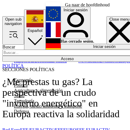
Ga naar de hoofdinhoud
Iniciar sesión
Open sub
Close menu
English
navigation
Español
Français
Has cerrado sesión.
Buscar
Iniciar sesión
Modo oscuro
Deutsch
Acceso
Rapporteur
Economía
Política
Newsletters
Eventos
Trabajo
POLÍTICA
SECCIONES POLÍTICAS
¿Me prestas tu gas? La
Economía
Política
perspectiva de un crudo
Agricultura y alimentación
Salud
"invierno energético" en
Tecnología
Energía, medio ambiente y transporte
Europa reactiva la solidaridad
Defensa
Red EuroEFE/EURACTIV/EFE
EUROEFE EURACTIV