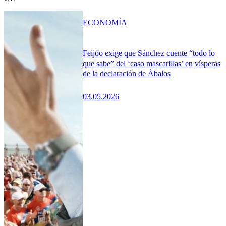
ECONOMÍA
Feijóo exige que Sánchez cuente “todo lo
que sabe” del ‘caso mascarillas’ en vísperas
de la declaración de Ábalos
03.05.2026