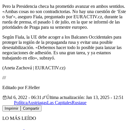
Pero la Presidencia checa ha prometido avanzar en ambos sentidos.
«Ambas cosas no son contradictorias. No hay una cuestión de ‘Este
o Sur'», aseguro Fiala, preguntado por EURACTIV.cz, durante la
rueda de prensa, el pasado 1 de julio, en la que se informó de las
prioridades de Praga para su semestre europeo.
Según Fiala, la UE debe acoger a los Balcanes Occidentales para
proteger la región de la propaganda rusa y evitar una posible
desestabilización. «Debemos hacer todo lo posible para lanzar las
negociaciones de adhesión. Es una gran tarea, y ya estamos
trabajando en ello», subrayó.
(Aneta Zachová | EURACTIV.cz)
///
Editado por F.Heller
Jul 6, 2022 - 06:31
Última actualización: Jan 13, 2025 - 12:51
Política
Austria
gas
Las Capitales
Rusia
ue
Imprimir
Compartir
LO MÁS LEÍDO