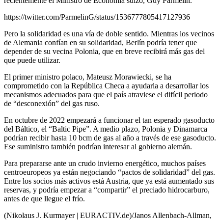
recientemente el Ministro de Economía suizo, Guy Parmelin.
https://twitter.com/ParmelinG/status/1536777805417127936
Pero la solidaridad es una vía de doble sentido. Mientras los vecinos
de Alemania confían en su solidaridad, Berlín podría tener que
depender de su vecina Polonia, que en breve recibirá más gas del
que puede utilizar.
El primer ministro polaco, Mateusz Morawiecki, se ha
comprometido con la República Checa a ayudarla a desarrollar los
mecanismos adecuados para que el país atraviese el difícil periodo
de “desconexión” del gas ruso.
En octubre de 2022 empezará a funcionar el tan esperado gasoducto
del Báltico, el “Baltic Pipe”. A medio plazo, Polonia y Dinamarca
podrían recibir hasta 10 bcm de gas al año a través de ese gasoducto.
Ese suministro también podrían interesar al gobierno alemán.
Para prepararse ante un crudo invierno energético, muchos países
centroeuropeos ya están negociando “pactos de solidaridad” del gas.
Entre los socios más activos está Austria, que ya está aumentado sus
reservas, y podría empezar a “compartir” el preciado hidrocarburo,
antes de que llegue el frío.
(Nikolaus J. Kurmayer | EURACTIV.de)/Janos Allenbach-Allman,