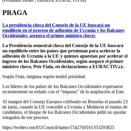
(Fernando Heller | EuroEFE.EURACTIV.es)
PRAGA
La presidencia checa del Consejo de la UE buscará un
equilibrio en el proceso de adhesión de Ucrania y los Balcanes
Occidentales, asegura el primer ministro checo:
La Presidencia semestral checa del Consejo de la UE buscará
un equilibrio entre los países que presionan para acelerar la
adhesión de Ucrania a la UE y quienes apuestan por acelerar el
ingreso de los Balcanes Occidentales, según aseguró el primer
ministro checo, Petr Fiala, en declaraciones a EURACTIV.cz.
Según Fiala, ninguna región tendrá prioridad.
Los líderes de los países de los Balcanes Occidentales expresaron
recientemente su enfado con el “impasse” de la ampliación al Este.
Al margen del Consejo Europeo celebrado en Bruselas el pasado 23
de junio, cuando la UE concedió a Ucrania y Moldavia el estatus de
candidatos, el bloque de los Balcanes Occidentales pidió no quedar
relegados de ese proceso.
https://twitter.com/EUCouncil/status/1542760161353293825