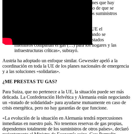
Jurečka ha subrayado en repetidas ocasiones que hay
que apelar a la solidaridad europea en caso de que se
produzca una interrupción repentina de los suministros
de gas ruso.
«Es importante restablecer a escala de la UE el
principio de solidaridad, de modo que cuando se
produzca una situación de este tipo, los Estados
miembros compartan el gas (…) para los hogares y las
infraestructuras críticas», subrayó.
Austria ha adoptado un enfoque similar. Gewessler apeló a la
coordinación en toda la UE de los planes nacionales de emergencia
y a las soluciones «solidarias».
¿ME PRESTAS TU GAS?
Para Suiza, que no pertenece a la UE, la situación puede ser más
delicada. La Confederación Helvética y Alemania están negociando
un «tratado de solidaridad» para ayudarse mutuamente en caso de
crisis energética, pero no hay garantías de que funcione.
«La evolución de la situación en Alemania tendrá repercusiones
inmediatas en nuestro país. No tenemos reservas de gas propias,
dependemos totalmente de los suministros de otros países», declaró