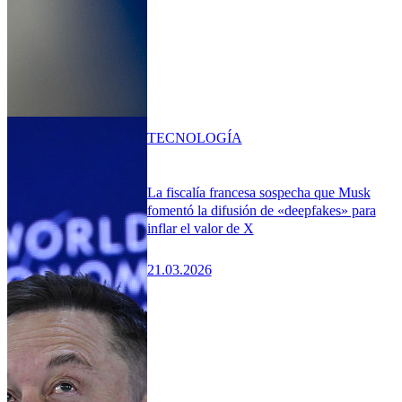
TECNOLOGÍA
La fiscalía francesa sospecha que Musk
fomentó la difusión de «deepfakes» para
inflar el valor de X
21.03.2026