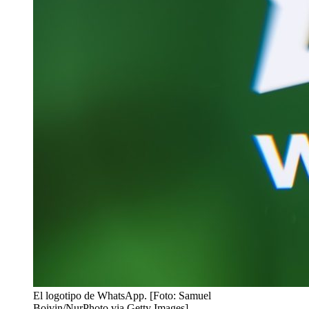
El logotipo de WhatsApp. [Foto: Samuel
Boivin/NurPhoto via Getty Images]