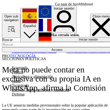
Ga naar de hoofdinhoud
Iniciar sesión
Open sub
Close menu
English
navigation
Español
Français
Has cerrado sesión.
Buscar
Iniciar sesión
Modo oscuro
Deutsch
Acceso
Rapporteur
Economía
Política
Newsletters
Eventos
Trabajo
PRO
TECNOLOGÍA
SECCIONES POLÍTICAS
Meta no puede contar en
Economía
Política
exclusiva con su propia IA en
Agricultura y alimentación
Salud
Tecnología
WhatsApp, afirma la Comisión
Energía, medio ambiente y transporte
Defensa
La UE anuncia medidas provisionales sobre la popular aplicación de
mensajería como parte de la investigación en curso sobre