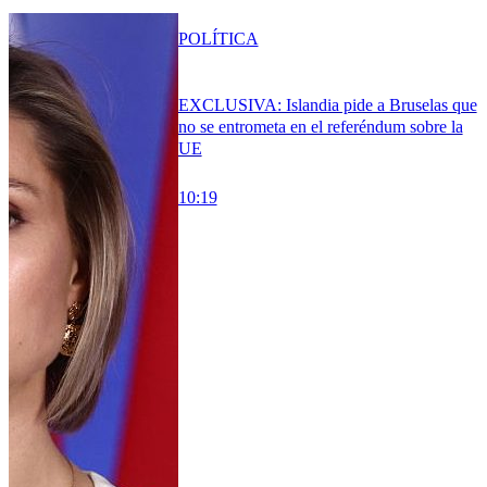
POLÍTICA
EXCLUSIVA: Islandia pide a Bruselas que
no se entrometa en el referéndum sobre la
UE
10:19