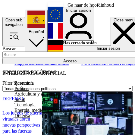
Ga naar de hoofdinhoud
Iniciar sesión
Open sub
Close menu
English
navigation
Español
Français
Has cerrado sesión.
Buscar
Iniciar sesión
Modo oscuro
Deutsch
Acceso
Rapporteur
Economía
Política
Newsletters
Eventos
Trabajo
SECCIONES POLÍTICAS
INTELIGENCIA ARTIFICIAL
Economía
Filter by section
Política
Agricultura y alimentación
DEFENSA
Salud
Tecnología
Energía, medio ambiente y transporte
Los juegos de guerra
Defensa
virtuales abren
nuevas perspectivas
para las fuerzas