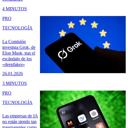
4 MINUTOS
PRO
TECNOLOGÍA
La Comisión
investiga Grok, de
Elon Musk, tras el
escándalo de los
«deepfakes»
26.01.2026
3 MINUTOS
PRO
TECNOLOGÍA
Las empresas de IA
no están siendo tan
transparentes como