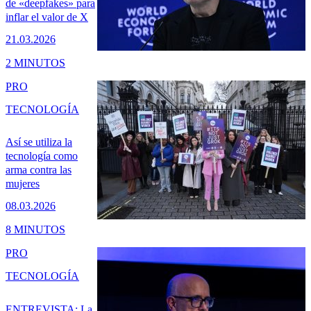
de «deepfakes» para
inflar el valor de X
21.03.2026
2 MINUTOS
PRO
TECNOLOGÍA
Así se utiliza la
tecnología como
arma contra las
mujeres
08.03.2026
8 MINUTOS
PRO
TECNOLOGÍA
ENTREVISTA: La