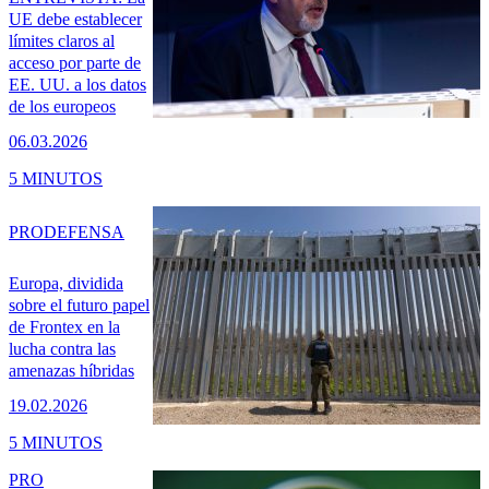
UE debe establecer
límites claros al
acceso por parte de
EE. UU. a los datos
de los europeos
06.03.2026
5 MINUTOS
PRO
DEFENSA
Europa, dividida
sobre el futuro papel
de Frontex en la
lucha contra las
amenazas híbridas
19.02.2026
5 MINUTOS
PRO