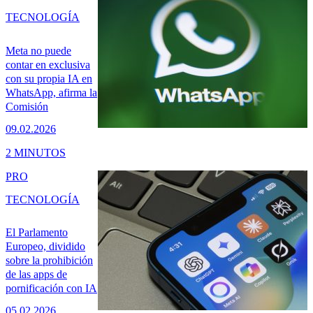
TECNOLOGÍA
Meta no puede
contar en exclusiva
con su propia IA en
WhatsApp, afirma la
Comisión
09.02.2026
2 MINUTOS
PRO
TECNOLOGÍA
El Parlamento
Europeo, dividido
sobre la prohibición
de las apps de
pornificación con IA
05.02.2026