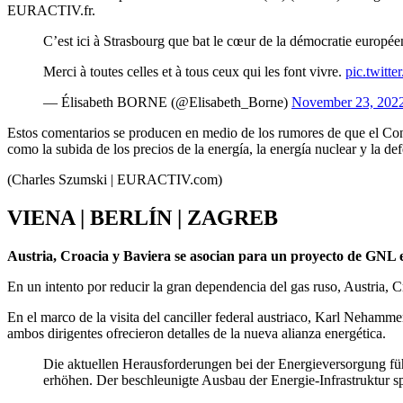
EURACTIV.fr.
C’est ici à Strasbourg que bat le cœur de la démocratie européen
Merci à toutes celles et à tous ceux qui les font vivre.
pic.twit
— Élisabeth BORNE (@Elisabeth_Borne)
November 23, 202
Estos comentarios se producen en medio de los rumores de que el Cons
como la subida de los precios de la energía, la energía nuclear y la d
(Charles Szumski | EURACTIV.com)
VIENA | BERLÍN | ZAGREB
Austria, Croacia y Baviera se asocian para un proyecto de GNL e
En un intento por reducir la gran dependencia del gas ruso, Austria, C
En el marco de la visita del canciller federal austriaco, Karl Nehamme
ambos dirigentes ofrecieron detalles de la nueva alianza energética.
Die aktuellen Herausforderungen bei der Energieversorgung fü
erhöhen. Der beschleunigte Ausbau der Energie-Infrastruktur sp