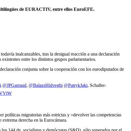
 multilingües de EURACTIV, entre ellos EuroEFE.
odavía inalcanzables, tras la desigual reacción a una declaración
s existentes entre los distintos grupos parlamentarios.
 declaración conjunta sobre la cooperación con los eurodiputados de
i
@JPGarraud
,
@BalazsHidveghi
@PatrykJaki
, Schaller-
UnVVtW
r políticas migratorias más estrictas y «devolver las competencias
de extrema derecha en la Eurocámara.
a los 144 de socialistas y demócratas (S&D), sólo superados por el