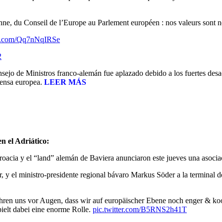
ne, du Conseil de l’Europe au Parlement européen : nos valeurs sont notr
ter.com/Qq7nNqIRSe
2
ejo de Ministros franco-alemán fue aplazado debido a los fuertes desacu
efensa europea.
LEER MÁS
n el Adriático:
roacia y el “land” alemán de Baviera anunciaron este jueves una asociac
r, y el ministro-presidente regional bávaro Markus Söder a la terminal d
hren uns vor Augen, dass wir auf europäischer Ebene noch enger & ko
ielt dabei eine enorme Rolle.
pic.twitter.com/B5RNS2h41T