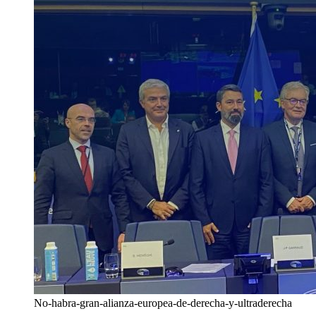
No-habra-gran-alianza-europea-de-derecha-y-ultraderecha