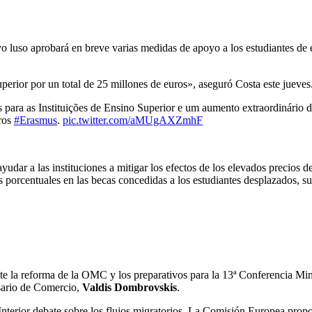
vo luso aprobará en breve varias medidas de apoyo a los estudiantes de 
perior por un total de 25 millones de euros», aseguró Costa este jueves
 para as Instituições de Ensino Superior e um aumento extraordinário d
iros
#Erasmus
.
pic.twitter.com/aMUgAXZmhF
dar a las instituciones a mitigar los efectos de los elevados precios d
 porcentuales en las becas concedidas a los estudiantes desplazados, s
e la reforma de la OMC y los preparativos para la 13ª Conferencia Mini
isario de Comercio,
Valdis Dombrovskis
.
 Interior debate sobre los flujos migratorios. La Comisión Europea prop