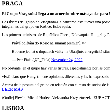
PRAGA
El Grupo Visegrado4 llega a un acuerdo sobre más ayudas para 
Los líderes del grupo de Visegrado4 alcanzaron este jueves una posic
integrantes del grupo en Košice, Eslovaquia.
Los primeros ministros de República Checa, Eslovaquia, Hungría y Pol
Právě odlétám do Košic na summit premiérů V4.
Budeme jednat o dopadech války na Ukrajině, energetické situac
— Petr Fiala (@P_Fiala)
November 24, 2022
No obstante, en el grupo hay varias fisuras, especialmente por las co
«Está claro que Hungría tiene opiniones diferentes y las ha expresado
Acerca de la postura del grupo en relación con el resto de socios de l
LEER MÁS
(Ondřej Plevák, Michal Hudec, Aleksandra Krzysztoszek | EURA
LISBOA