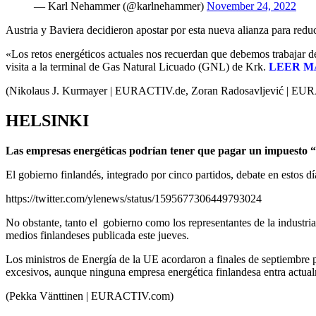
— Karl Nehammer (@karlnehammer)
November 24, 2022
Austria y Baviera decidieron apostar por esta nueva alianza para redu
«Los retos energéticos actuales nos recuerdan que debemos trabajar
visita a la terminal de Gas Natural Licuado (GNL) de Krk.
LEER M
(Nikolaus J. Kurmayer | EURACTIV.de, Zoran Radosavljević | E
HELSINKI
Las empresas energéticas podrían tener que pagar un impuesto “a 
El gobierno finlandés, integrado por cinco partidos, debate en estos d
https://twitter.com/ylenews/status/1595677306449793024
No obstante, tanto el gobierno como los representantes de la industr
medios finlandeses publicada este jueves.
Los ministros de Energía de la UE acordaron a finales de septiembre 
excesivos, aunque ninguna empresa energética finlandesa entra actual
(Pekka Vänttinen | EURACTIV.com)