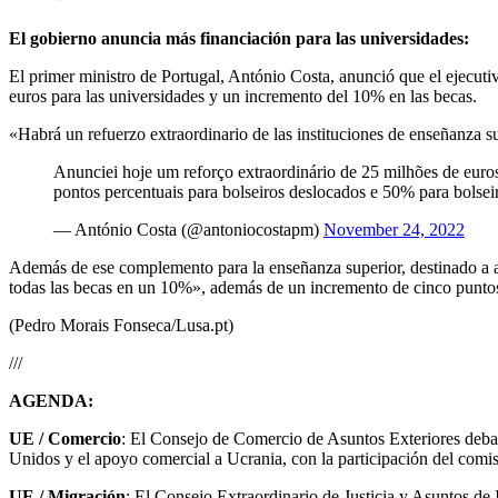
El gobierno anuncia más financiación para las universidades:
El primer ministro de Portugal, António Costa, anunció que el ejecuti
euros para las universidades y un incremento del 10% en las becas.
«Habrá un refuerzo extraordinario de las instituciones de enseñanza su
Anunciei hoje um reforço extraordinário de 25 milhões de euros
pontos percentuais para bolseiros deslocados e 50% para bolse
— António Costa (@antoniocostapm)
November 24, 2022
Además de ese complemento para la enseñanza superior, destinado a ayu
todas las becas en un 10%», además de un incremento de cinco puntos
(Pedro Morais Fonseca/Lusa.pt)
///
AGENDA:
UE / Comercio
: El Consejo de Comercio de Asuntos Exteriores debat
Unidos y el apoyo comercial a Ucrania, con la participación del com
UE / Migración
: El Consejo Extraordinario de Justicia y Asuntos de