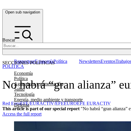
Open sub navigation
Buscar
Rapporteur
Economía
Política
Newsletters
Eventos
Trabajo
SECCIONES POLÍTICAS
POLÍTICA
Economía
Política
No habrá “gran alianza” eu
Agricultura y alimentación
Salud
Tecnología
Energía, medio ambiente y transporte
Red EuroEFE/EURACTIV/EFE
EUROEFE EURACTIV
Defensa
This article is part of our special report
"No habrá “gran alianza” e
Access the full report