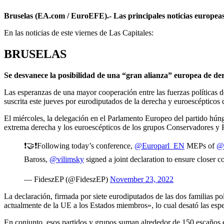
Bruselas (EA.com / EuroEFE).- Las principales noticias europeas
En las noticias de este viernes de Las Capitales:
BRUSELAS
Se desvanece la posibilidad de una “gran alianza” europea de de
Las esperanzas de una mayor cooperación entre las fuerzas políticas d
suscrita este jueves por eurodiputados de la derecha y euroescépticos de
El miércoles, la delegación en el Parlamento Europeo del partido hún
extrema derecha y los euroescépticos de los grupos Conservadores y
❗️🤝❗️Following today’s conference,
@Europarl_EN
MEPs of
@
Baross,
@vilimsky
signed a joint declaration to ensure closer c
— FideszEP (@FideszEP)
November 23, 2022
La declaración, firmada por siete eurodiputados de las dos familias p
actualmente de la UE a los Estados miembros», lo cual desató las esp
En conjunto, esos partidos y grupos suman alrededor de 150 escaños en