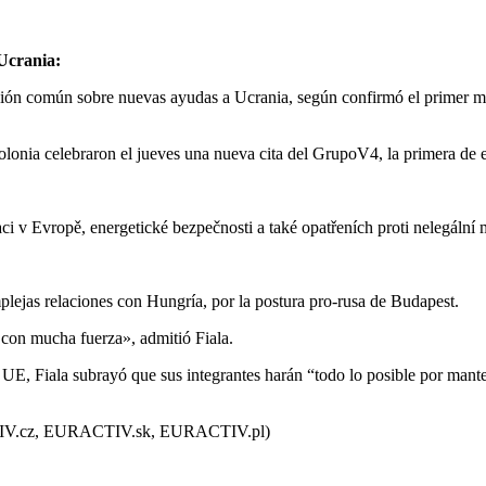
Ucrania:
ión común sobre nuevas ayudas a Ucrania, según confirmó el primer min
onia celebraron el jueves una nueva cita del GrupoV4, la primera de e
i v Evropě, energetické bezpečnosti a také opatřeních proti nelegální 
mplejas relaciones con Hungría, por la postura pro-rusa de Budapest.
 con mucha fuerza», admitió Fiala.
a UE, Fiala subrayó que sus integrantes harán “todo lo posible por mante
CTIV.cz, EURACTIV.sk, EURACTIV.pl)