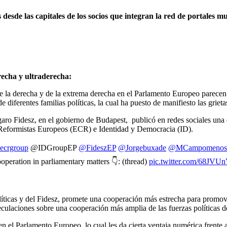
 desde las capitales de los socios que integran la red de portales
recha y ultraderecha:
e la derecha y de la extrema derecha en el Parlamento Europeo parecen t
 diferentes familias políticas, la cual ha puesto de manifiesto las grieta
garo Fidesz, en el gobierno de Budapest, publicó en redes sociales una
 Reformistas Europeos (ECR) e Identidad y Democracia (ID).
ecrgroup
@IDGroupEP
@FideszEP
@Jorgebuxade
@MCampomenos
ooperation in parliamentary matters 👇: (thread)
pic.twitter.com/68JV
olíticas y del Fidesz, promete una cooperación más estrecha para promove
eculaciones sobre una cooperación más amplia de las fuerzas políticas 
 el Parlamento Europeo, lo cual les da cierta ventaja numérica frente 