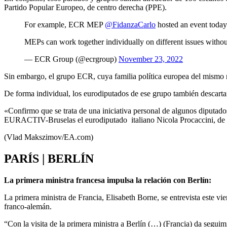
Partido Popular Europeo, de centro derecha (PPE).
For example, ECR MEP
@FidanzaCarlo
hosted an event toda
MEPs can work together individually on different issues withou
— ECR Group (@ecrgroup)
November 23, 2022
Sin embargo, el grupo ECR, cuya familia política europea del mismo no
De forma individual, los eurodiputados de ese grupo también descart
«Confirmo que se trata de una iniciativa personal de algunos diputados
EURACTIV-Bruselas el eurodiputado italiano Nicola Procaccini, de H
(Vlad Makszimov/EA.com)
PARÍS | BERLÍN
La primera ministra francesa impulsa la relación con Berlín:
La primera ministra de Francia, Elisabeth Borne, se entrevista este vi
franco-alemán.
“Con la visita de la primera ministra a Berlín (…) (Francia) da seguim