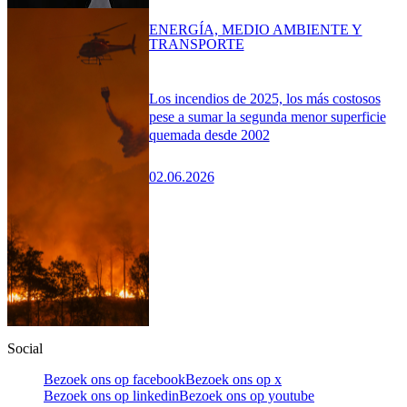
ENERGÍA, MEDIO AMBIENTE Y
TRANSPORTE
Los incendios de 2025, los más costosos
pese a sumar la segunda menor superficie
quemada desde 2002
02.06.2026
Social
Bezoek ons op facebook
Bezoek ons op x
Bezoek ons op linkedin
Bezoek ons op youtube