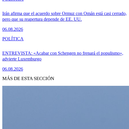
Irán afirma que el acuerdo sobre Ormuz con Omán está casi cerrado,
pero que su reapertura depende de EE. UU.
06.08.2026
POLÍTICA
ENTREVISTA: «Acabar con Schengen no frenará el populismo»,
advierte Luxemburgo
06.08.2026
MÁS DE ESTA SECCIÓN