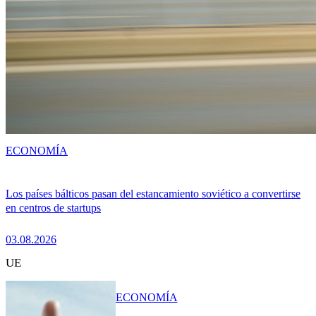
ECONOMÍA
Los países bálticos pasan del estancamiento soviético a convertirse
en centros de startups
03.08.2026
UE
ECONOMÍA