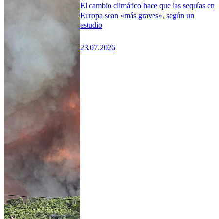
El cambio climático hace que las sequías en
Europa sean «más graves», según un
estudio
23.07.2026