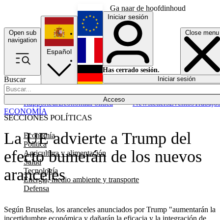
Ga naar de hoofdinhoud
Iniciar sesión
Open sub
Close menu
English
navigation
Español
Français
Has cerrado sesión.
Buscar
Iniciar sesión
Modo oscuro
Deutsch
Acceso
Rapporteur
Economía
Política
Newsletters
Eventos
Trabajo
ECONOMÍA
SECCIONES POLÍTICAS
La UE advierte a Trump del
Economía
Política
efecto bumerán de los nuevos
Agricultura y alimentación
Salud
aranceles
Tecnología
Energía, medio ambiente y transporte
Defensa
Según Bruselas, los aranceles anunciados por Trump "aumentarán la
incertidumbre económica y dañarán la eficacia y la integración de