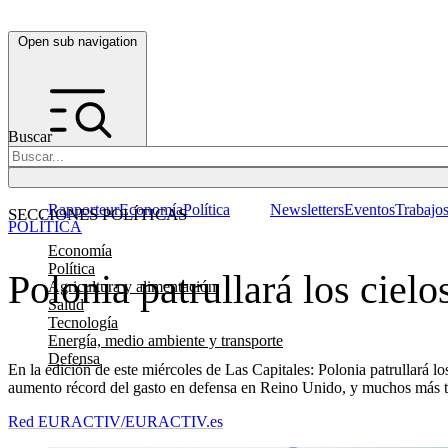
Open sub navigation
Buscar
Rapporteur
Economía
Política
Newsletters
Eventos
Trabajo
SECCIONES POLÍTICAS
POLÍTICA
Economía
Política
Polonia patrullará los cielo
Agricultura y alimentación
Salud
Tecnología
Energía, medio ambiente y transporte
Defensa
En la edición de este miércoles de Las Capitales: Polonia patrullará 
aumento récord del gasto en defensa en Reino Unido, y muchos más t
Red EURACTIV/EURACTIV.es