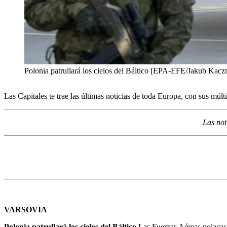
Polonia patrullará los cielos del Báltico [EPA-EFE/Jakub Kac
Las Capitales te trae las últimas noticias de toda Europa, con sus múl
Las not
VARSOVIA
Polonia patrullará los cielos del Báltico.
Las Fuerzas Aéreas polacas p