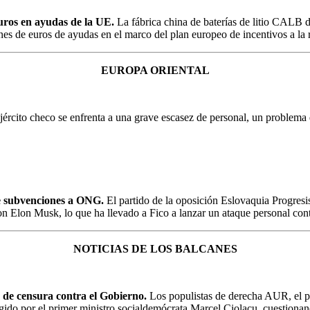
 euros en ayudas de la UE.
La fábrica china de baterías de litio CALB d
ones de euros de ayudas en el marco del plan europeo de incentivos a la 
EUROPA ORIENTAL
jército checo se enfrenta a una grave escasez de personal, un problema
s de subvenciones a ONG.
El partido de la oposición Eslovaquia Progresist
n Elon Musk, lo que ha llevado a Fico a lanzar un ataque personal cont
NOTICIAS DE LOS BALCANES
de censura contra el Gobierno.
Los populistas de derecha AUR, el p
gido por el primer ministro socialdemócrata Marcel Ciolacu, cuestionan