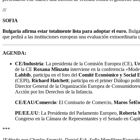
///
SOFIA
Bulgaria afirma estar totalmente lista para adoptar el euro.
Bulga
que pedirá a las instituciones europeas una evaluación extraordinaria 
AGENDA:
CE/Industria
: La presidenta de la Comisión Europea (CE),
Ur
de la CE
Roxana Mînzatu
interviene en la conferencia «Model
Lahbib
, participa en el foro del
Comité Económico y Social
(CEPI),
Richard Hatchett
; participa en el primer Diálogo polí
Director General de la Organización Europea de Consumidor
Acción por los Derechos de la Infancia.
CE/EAU/Comercio
: El Comisario de Comercio,
Maros Šefčo
PE/EE.UU
: La Presidenta del Parlamento Europeo,
Roberta 
Congreso en la Cámara de Representantes y el Senado en Capito
***
[Editado por Charles Szumski, Daniel Eck, Sofia Mandilara/Euractiv