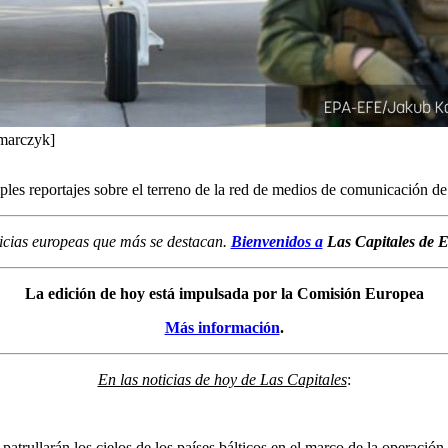
zmarczyk]
tiples reportajes sobre el terreno de la red de medios de comunicación d
icias europeas que más se destacan.
Bienvenidos a
Las Capitales
de E
La edición de hoy está impulsada por la Comisión Europea
Más información
.
En las noticias de hoy de Las Capitales
:
atrullarán los cielos de los países bálticos en el marco de la operación