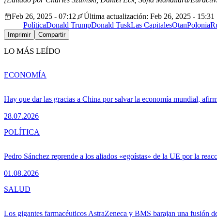
Feb 26, 2025 - 07:12
Última actualización: Feb 26, 2025 - 15:31
Política
Donald Trump
Donald Tusk
Las Capitales
Otan
Polonia
R
Imprimir
Compartir
LO MÁS LEÍDO
ECONOMÍA
Hay que dar las gracias a China por salvar la economía mundial, afir
28.07.2026
POLÍTICA
Pedro Sánchez reprende a los aliados «egoístas» de la UE por la reacc
01.08.2026
SALUD
Los gigantes farmacéuticos AstraZeneca y BMS barajan una fusión de