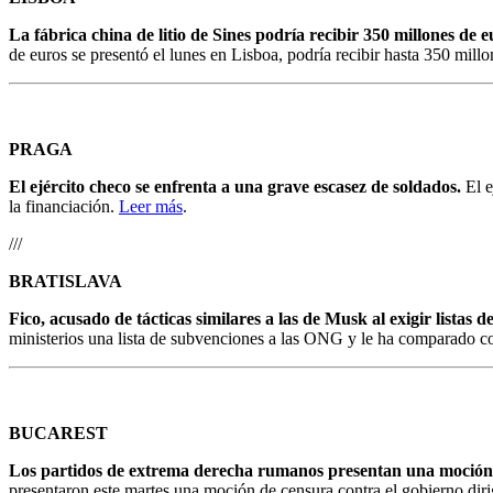
La fábrica china de litio de Sines podría recibir 350 millones de
de euros se presentó el lunes en Lisboa, podría recibir hasta 350 mill
PRAGA
El ejército checo se enfrenta a una grave escasez de soldados.
El e
la financiación.
Leer más
.
///
BRATISLAVA
Fico, acusado de tácticas similares a las de Musk al exigir lista
ministerios una lista de subvenciones a las ONG y le ha comparado co
BUCAREST
Los partidos de extrema derecha rumanos presentan una moción 
presentaron este martes una moción de censura contra el gobierno diri