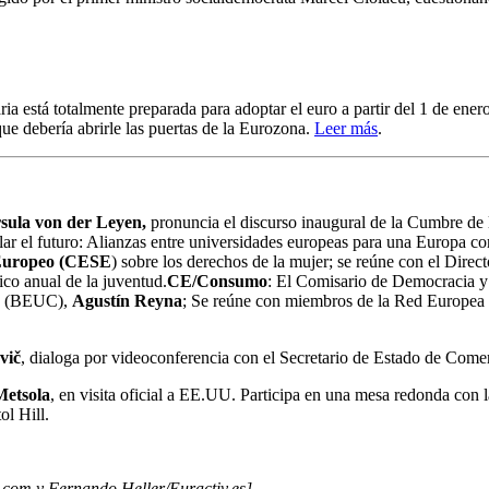
ria está totalmente preparada para adoptar el euro a partir del 1 de ene
que debería abrirle las puertas de la Eurozona.
Leer más
.
sula von der Leyen,
pronuncia el discurso inaugural de la Cumbre de
ar el futuro: Alianzas entre universidades europeas para una Europa co
 Europeo (CESE
) sobre los derechos de la mujer; se reúne con el Direc
tico anual de la juventud.
CE/Consumo
: El Comisario de Democracia y
es (BEUC),
Agustín Reyna
; Se reúne con miembros de la Red Europea
vič
, dialoga por videoconferencia con el Secretario de Estado de Com
Metsola
, en visita oficial a EE.UU. Participa en una mesa redonda co
l Hill.
.com y Fernando Heller/Euractiv.es]