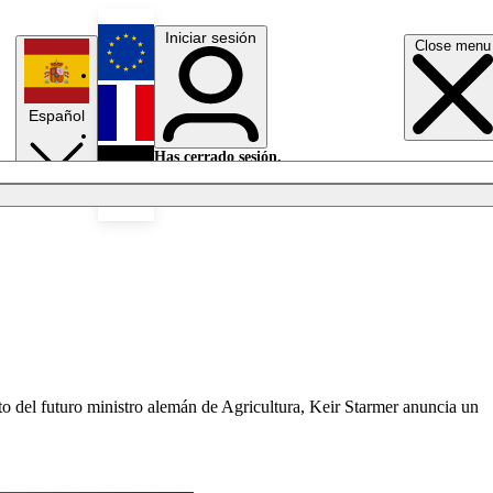
Iniciar sesión
Close menu
English
Español
Français
Has cerrado sesión.
Iniciar sesión
Modo oscuro
Deutsch
nto del futuro ministro alemán de Agricultura, Keir Starmer anuncia un