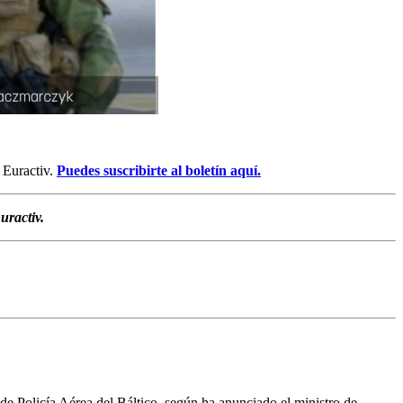
e Euractiv.
Puedes suscribirte al boletín aquí.
uractiv.
 de Policía Aérea del Báltico, según ha anunciado el ministro de