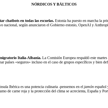
NÓRDICOS Y BÁLTICOS
ar chatbots en todas las escuelas.
Estonia ha puesto en marcha la pri
ivo nacional, según anunciaron el Gobierno estonio, OpenAI y Anthrop
migratorio Italia-Albania.
La Comisión Europea respaldó este martes la
ar países «seguros» incluso en el caso de grupos específicos y bien de
sula Ibérica es una potencia culinaria -pensemos en el
jamón
español 
mo de carne roja y la protección del clima se acrecienta, España y Port