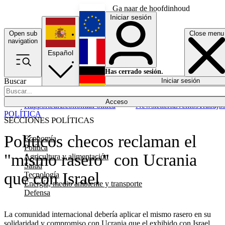
Ga naar de hoofdinhoud
Iniciar sesión
Open sub
Close menu
English
navigation
Español
Français
Has cerrado sesión.
Buscar
Iniciar sesión
Modo oscuro
Deutsch
Acceso
Rapporteur
Economía
Política
Newsletters
Eventos
Trabajo
POLÍTICA
SECCIONES POLÍTICAS
Políticos checos reclaman el
Economía
Política
"mismo rasero" con Ucrania
Agricultura y alimentación
Salud
que con Israel
Tecnología
Energía, medio ambiente y transporte
Defensa
La comunidad internacional debería aplicar el mismo rasero en su
solidaridad y compromiso con Ucrania que el exhibido con Israel