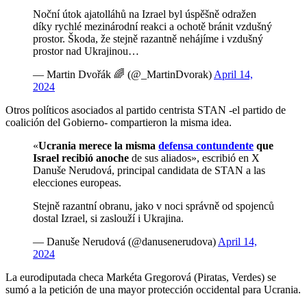
Noční útok ajatolláhů na Izrael byl úspěšně odražen
díky rychlé mezinárodní reakci a ochotě bránit vzdušný
prostor. Škoda, že stejně razantně nehájíme i vzdušný
prostor nad Ukrajinou…
— Martin Dvořák 🌈 (@_MartinDvorak)
April 14,
2024
Otros políticos asociados al partido centrista STAN -el partido de
coalición del Gobierno- compartieron la misma idea.
«
Ucrania merece la misma
defensa contundente
que
Israel recibió anoche
de sus aliados», escribió en X
Danuše Nerudová, principal candidata de STAN a las
elecciones europeas.
Stejně razantní obranu, jako v noci správně od spojenců
dostal Izrael, si zaslouží i Ukrajina.
— Danuše Nerudová (@danusenerudova)
April 14,
2024
La eurodiputada checa Markéta Gregorová (Piratas, Verdes) se
sumó a la petición de una mayor protección occidental para Ucrania.