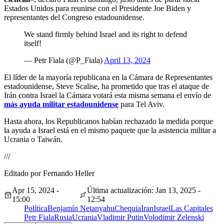
Estados Unidos para reunirse con el Presidente Joe Biden y
representantes del Congreso estadounidense.
We stand firmly behind Israel and its right to defend
itself!
— Petr Fiala (@P_Fiala)
April 13, 2024
El líder de la mayoría republicana en la Cámara de Representantes
estadounidense, Steve Scalise, ha prometido que tras el ataque de
Irán contra Israel la Cámara votará esta misma semana el envío de
más ayuda militar estadounidense
para Tel Aviv.
Hasta ahora, los Republicanos habían rechazado la medida porque
la ayuda a Israel está en el mismo paquete que la asistencia militar a
Ucrania o Taiwán.
///
Editado por Fernando Heller
Apr 15, 2024 -
Última actualización: Jan 13, 2025 -
15:00
12:54
Política
Benjamín Netanyahu
Chequia
Iran
Israel
Las Capitales
Petr Fiala
Rusia
Ucrania
Vladimir Putin
Volodimir Zelenski