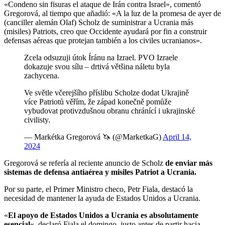
«Condeno sin fisuras el ataque de Irán contra Israel», comentó
Gregorová, al tiempo que añadió: «A la luz de la promesa de ayer de
(canciller alemán Olaf) Scholz de suministrar a Ucrania más
(misiles) Patriots, creo que Occidente ayudará por fin a construir
defensas aéreas que protejan también a los civiles ucranianos».
Zcela odsuzuji útok Íránu na Izrael. PVO Izraele
dokazuje svou sílu – drtivá většina náletu byla
zachycena.
Ve světle včerejšího příslibu Scholze dodat Ukrajině
více Patriotů věřím, že západ konečně pomůže
vybudovat protivzdušnou obranu chránící i ukrajinské
civilisty.
— Markétka Gregorová 🦄 (@MarketkaG)
April 14,
2024
Gregorová se refería al reciente anuncio de Scholz
de enviar más
sistemas de defensa antiaérea y misiles Patriot a Ucrania.
Por su parte, el Primer Ministro checo, Petr Fiala, destacó la
necesidad de mantener la ayuda de Estados Unidos a Ucrania.
«
El apoyo de Estados Unidos a Ucrania es absolutamente
esencial
«, declaró Fiala el domingo, justo antes de partir hacia