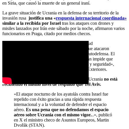
en Siria, que causó la muerte de un general iraní.
La grave situación de Ucrania en la defensa de su territorio de la
invasión rusa
justifica una «
respuesta internacional coordinada»
similar a la recibida por Israel
tras los ataques con drones y
misiles lanzados por Irán este sábado por la noche, afirmaron varios
funcionarios en Praga, citado por medios checos.
«Chequia condena enérgicamente la actitud
desestabilizadora de Irán y sus aliados, que atacaron
Israel. Reiteramos el derecho israelí a la autodefensa. El
constante comportamiento agresivo de Irán impide que
la región de Oriente Próximo viva en paz y seguridad»,
comentó el Ministerio checo de Asuntos Exteriores.
Sin embargo, varios políticos checos creen que Ucrania
no está
recibiendo el mismo nivel de respaldo que Tel Aviv.
«El ataque nocturno de los ayatolás contra Israel fue
repelido con éxito gracias a una rápida respuesta
internacional y a la voluntad de defender el espacio
aéreo.
Es una pena que no defendamos el espacio
aéreo sobre Ucrania con el mismo vigor.
..», publicó
en X el ministro checo de Asuntos Europeos, Martin
Dvořák (STAN).