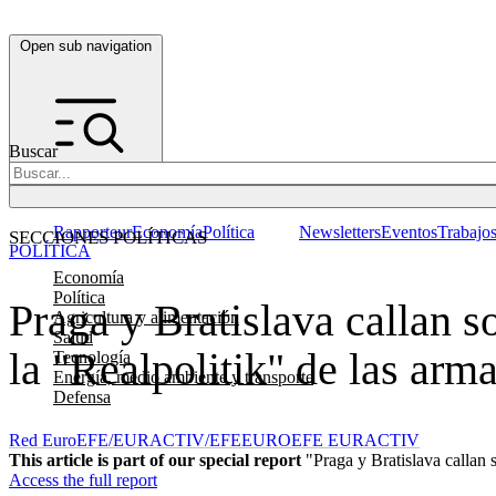
Open sub navigation
Buscar
Rapporteur
Economía
Política
Newsletters
Eventos
Trabajo
SECCIONES POLÍTICAS
POLÍTICA
Economía
Política
Praga y Bratislava callan s
Agricultura y alimentación
Salud
la "Realpolitik" de las arm
Tecnología
Energía, medio ambiente y transporte
Defensa
Red EuroEFE/EURACTIV/EFE
EUROEFE EURACTIV
This article is part of our special report
"Praga y Bratislava callan 
Access the full report