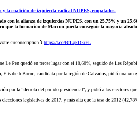
n y la coalición de izquierda radical NUPES, empatados.
 con la alianza de izquierdas NUPES, con un 25,75% y un 25,66% 
claro que la formación de Macron pueda conseguir la mayoría absol
votre circonscription ⤵️
https://t.co/BfLqkDkrFL
e Le Pen quedó en tercer lugar con el 18,68%, seguido de Les Républ
a, Elisabeth Borne, candidata por la región de Calvados, pidió una «may
ón por la “derrota del partido presidencial”, y pidió a los electores q
elecciones legislativas de 2017, y más alta que la tasa de 2012 (42,78%