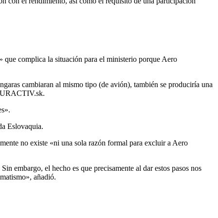
ión con el rendimiento, así como el requisito de una participación
que complica la situación para el ministerio porque Aero
ngaras cambiaran al mismo tipo (de avión), también se produciría una
 a EURACTIV.sk.
es».
ida Eslovaquia.
amente no existe «ni una sola razón formal para excluir a Aero
 Sin embargo, el hecho es que precisamente al dar estos pasos nos
gmatismo», añadió.