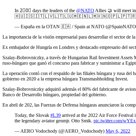
In 2⃣0⃣ days the leaders of the
@NATO
Allies 🤝 will meet i
🇭🇺🇮🇸🇮🇹🇱🇻🇱🇹🇱🇺🇲🇪🇳🇱🇲🇰🇳🇴🇵🇱🇵🇹
— España en la OTAN 🇪🇦 / Spain at NATO (@SpainNAT
La importancia de la visión empresarial para desarrollar el sector de
Ex embajador de Hungría en Londres y destacado empresario del sector 
Szalay-Bobrovniczky, a través de Hungarian Rail Investment Assets
ruso-húngaro que ganó el concurso para fabricar y suministrar a Egip
La operación contó con el respaldo de las filiales húngara y rusa de
gobierno en 2020 a la empresa húngara Transmashholding Invest.
Szalay-Bobrovniczky adquirió además el 80% del fabricante de avio
Banco de Desarrollo húngaro, propiedad del gobierno.
En abril de 202, las Fuerzas de Defensa húngaras anunciaron la comp
Today, the Slovak
#L39
arrived at the 2022 Air Force Festival 
the legendary aviator genmjr. Otto Smik.
pic.twitter.com/wY
— AERO Vodochody (@AERO_Vodochody)
May 6, 2022