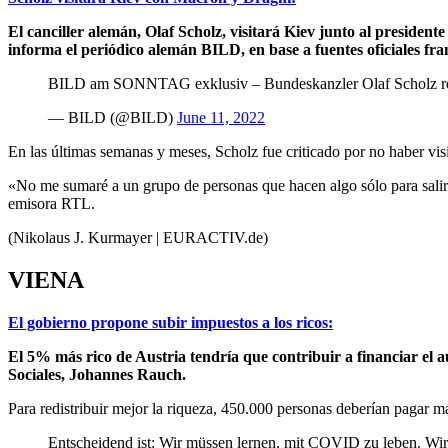
El canciller alemán, Olaf Scholz, visitará Kiev junto al preside
informa el periódico alemán BILD, en base a fuentes oficiales fra
BILD am SONNTAG exklusiv – Bundeskanzler Olaf Scholz re
— BILD (@BILD)
June 11, 2022
En las últimas semanas y meses, Scholz fue criticado por no haber vis
«No me sumaré a un grupo de personas que hacen algo sólo para salir
emisora RTL.
(Nikolaus J. Kurmayer | EURACTIV.de)
VIENA
El gobierno propone subir impuestos a los ricos:
El 5% más rico de Austria tendría que contribuir a financiar el 
Sociales, Johannes Rauch.
Para redistribuir mejor la riqueza, 450.000 personas deberían pagar m
Entscheidend ist: Wir müssen lernen, mit COVID zu leben. Wir