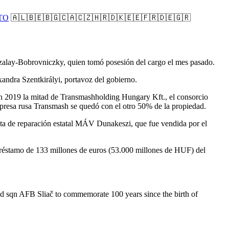
TO
🇦🇱🇧🇪🇧🇬🇨🇦🇨🇿🇭🇷🇩🇰🇪🇪🇫🇷🇩🇪🇬🇷
f Szalay-Bobrovniczky, quien tomó posesión del cargo el mes pasado.
xandra Szentkirályi, portavoz del gobierno.
 2019 la mitad de Transmashholding Hungary Kft., el consorcio
mpresa rusa Transmash se quedó con el otro 50% de la propiedad.
nta de reparación estatal MÁV Dunakeszi, que fue vendida por el
réstamo de 133 millones de euros (53.000 millones de HUF) del
 2nd sqn AFB Sliač to commemorate 100 years since the birth of