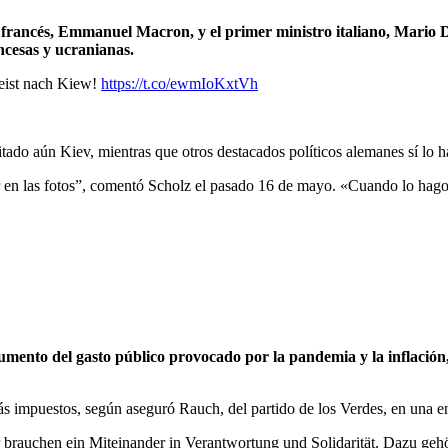
nte francés, Emmanuel Macron, y el primer ministro italiano, Mario
ncesas y ucranianas.
ist nach Kiew!
https://t.co/ewmIoKxtVh
itado aún Kiev, mientras que otros destacados políticos alemanes sí lo 
 en las fotos”, comentó Scholz el pasado 16 de mayo. «Cuando lo hago
aumento del gasto público provocado por la pandemia y la inflación
ás impuestos, según aseguró Rauch, del partido de los Verdes, en una en
 brauchen ein Miteinander in Verantwortung und Solidarität. Dazu geh