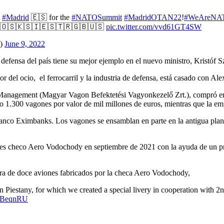
n
#Madrid
🇪🇸 for the
#NATOSummit
#MadridOTAN22
!
#WeAreNA
🇴🇸🇰🇸🇮🇪🇸🇹🇷🇬🇧🇺🇸
pic.twitter.com/vvd61GT4SW
O)
June 9, 2022
 la defensa del país tiene su mejor ejemplo en el nuevo ministro, Kristó
del ocio, el ferrocarril y la industria de defensa, está casado con Ale
 Management (Magyar Vagon Befektetési Vagyonkezelő Zrt.), compró en
to 1.300 vagones por valor de mil millones de euros, mientras que la e
l banco Eximbanks. Los vagones se ensamblan en parte en la antigua pla
nes checo Aero Vodochody en septiembre de 2021 con la ayuda de un p
ra de doce aviones fabricados por la checa Aero Vodochody,
in Piestany, for which we created a special livery in cooperation with
ExBeqnRU