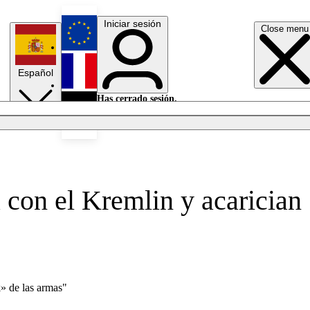
Iniciar sesión
Close menu
English
Español
Français
Has cerrado sesión.
Iniciar sesión
Modo oscuro
Deutsch
a con el Kremlin y acarician
k» de las armas"