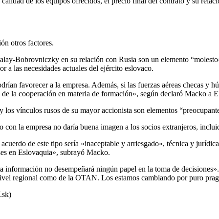
calidad de los equipos ofrecidos, el precio final del contrato y su relac
ón otros factores.
alay-Bobrovniczky en su relación con Rusia son un elemento “molesto» 
 a las necesidades actuales del ejército eslovaco.
rían favorecer a la empresa. Además, si las fuerzas aéreas checas y hú
ción de la cooperación en materia de formación», según declaró Macko
o y los vínculos rusos de su mayor accionista son elementos “preocupant
rdo con la empresa no daría buena imagen a los socios extranjeros, inclu
cuerdo de este tipo sería «inaceptable y arriesgado», técnica y jurídic
ses en Eslovaquia», subrayó Macko.
sta información no desempeñará ningún papel en la toma de decisiones».
a nivel regional como de la OTAN. Los estamos cambiando por puro pra
sk)