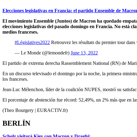
Elecciones legislativas en Francia: el partido Ensemble de Macro
El movimiento Ensemble (Juntos) de Macron ha quedado empatado
elecciones legislativas del pasado domingo en Francia. No está 
medios franceses.
#Législatives2022
Retrouvez les résultats du premier tour dans 
— Le Monde (@lemondefr)
June 13, 2022
El partido de extrema derecha Rassemblement National (RN) de Marin
En un discurso televisado el domingo por la noche, la primera ministr
los franceses.
Jean-Luc Mélenchon, líder de la coalición NUPES, mostró su satisfacci
El porcentaje de abstención fue récord: 52,49%, un 2% más que en las 
(Theo Bourgery | EURACTIV.fr)
BERLÍN
Scholz visitará Kiev con Macron y Draghi: