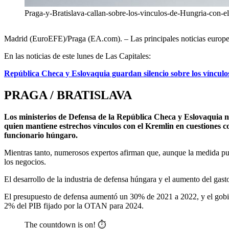
Praga-y-Bratislava-callan-sobre-los-vinculos-de-Hungria-con-e
Madrid (EuroEFE)/Praga (EA.com). – Las principales noticias europea
En las noticias de este lunes de Las Capitales:
República Checa y Eslovaquia guardan silencio sobre los vínculo
PRAGA / BRATISLAVA
Los ministerios de Defensa de la República Checa y Eslovaquia n
quien mantiene estrechos vínculos con el Kremlin en cuestiones 
funcionario húngaro.
Mientras tanto, numerosos expertos afirman que, aunque la medida pue
los negocios.
El desarrollo de la industria de defensa húngara y el aumento del ga
El presupuesto de defensa aumentó un 30% de 2021 a 2022, y el gobie
2% del PIB fijado por la OTAN para 2024.
The countdown is on! ⏱️