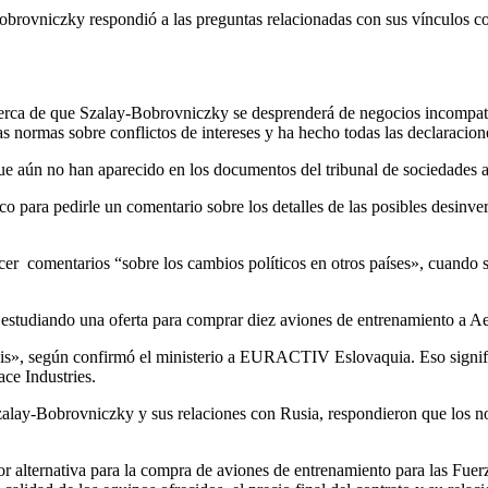
rovniczky respondió a las preguntas relacionadas con sus vínculos co
erca de que Szalay-Bobrovniczky se desprenderá de negocios incompatib
 normas sobre conflictos de intereses y ha hecho todas las declaracione
que aún no han aparecido en los documentos del tribunal de sociedades 
ara pedirle un comentario sobre los detalles de las posibles desinver
cer comentarios “sobre los cambios políticos en otros países», cuando 
á estudiando una oferta para comprar diez aviones de entrenamiento a 
isis», según confirmó el ministerio a EURACTIV Eslovaquia. Eso signif
ce Industries.
e Szalay-Bobrovniczky y sus relaciones con Rusia, respondieron que los 
r alternativa para la compra de aviones de entrenamiento para las Fuerz