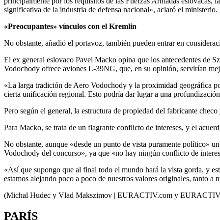
principalmente por los requisitos de las Fuerzas Armadas eslovacas, la 
significativa de la industria de defensa nacional», aclaró el ministerio.
«Preocupantes» vínculos con el Kremlin
No obstante, añadió el portavoz, también pueden entrar en consideraci
El ex general eslovaco Pavel Macko opina que los antecedentes de Sz
Vodochody ofrece aviones L-39NG, que, en su opinión, servirían mejor
«La larga tradición de Aero Vodochody y la proximidad geográfica pod
cierta unificación regional. Esto podría dar lugar a una profundiza
Pero según el general, la estructura de propiedad del fabricante chec
Para Macko, se trata de un flagrante conflicto de intereses, y el acue
No obstante, aunque «desde un punto de vista puramente político» un a
Vodochody del concurso», ya que «no hay ningún conflicto de intere
«Así que supongo que al final todo el mundo hará la vista gorda, y e
estamos alejando poco a poco de nuestros valores originales, tanto 
(Michal Hudec y Vlad Makszimov | EURACTIV.com y EURACTIV.
PARÍS