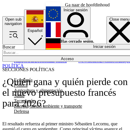
Ga naar de hoofdinhoud
Iniciar sesión
Open sub
Close menu
English
navigation
Español
Français
Has cerrado sesión.
Buscar
Iniciar sesión
Modo oscuro
Deutsch
Acceso
Rapporteur
Economía
Política
Newsletters
Eventos
Trabajo
POLÍTICA
SECCIONES POLÍTICAS
¿Quién gana y quién pierde con
Economía
Política
el nuevo presupuesto francés
Agricultura y alimentación
Salud
para 2026?
Tecnología
Energía, medio ambiente y transporte
Defensa
El resultado refuerza al primer ministro Sébastien Lecornu, que
asumió el cargo en septiembre. Como principal víctima aparece el