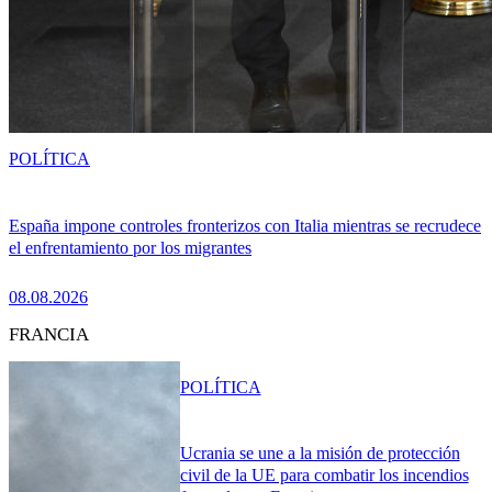
POLÍTICA
España impone controles fronterizos con Italia mientras se recrudece
el enfrentamiento por los migrantes
08.08.2026
FRANCIA
POLÍTICA
Ucrania se une a la misión de protección
civil de la UE para combatir los incendios