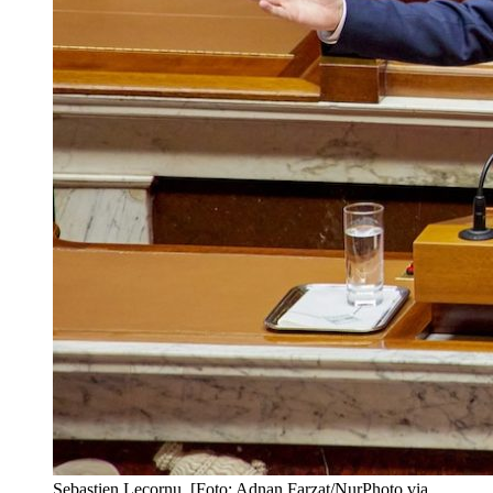
Sebastien Lecornu. [Foto: Adnan Farzat/NurPhoto via