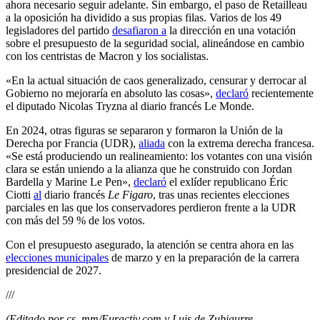
ahora necesario seguir adelante. Sin embargo, el paso de Retailleau
a la oposición ha dividido a sus propias filas. Varios de los 49
legisladores del partido
desafiaron a
la dirección en una votación
sobre el presupuesto de la seguridad social, alineándose en cambio
con los centristas de Macron y los socialistas.
«En la actual situación de caos generalizado, censurar y derrocar al
Gobierno no mejoraría en absoluto las cosas»,
declaró
recientemente
el diputado Nicolas Tryzna al diario francés Le Monde.
En 2024, otras figuras se separaron y formaron la Unión de la
Derecha por Francia (UDR),
aliada
con la extrema derecha francesa.
«Se está produciendo un realineamiento: los votantes con una visión
clara se están uniendo a la alianza que he construido con Jordan
Bardella y Marine Le Pen»,
declaró
el exlíder republicano Éric
Ciotti
al
diario francés
Le Figaro
, tras unas recientes elecciones
parciales en las que los conservadores perdieron frente a la UDR
con más del 59 % de los votos.
Con el presupuesto asegurado, la atención se centra ahora en las
elecciones municipales
de marzo y en la preparación de la carrera
presidencial de 2027.
///
(Editado por cs, mm/Euractiv.com y Luis de Zubiaurre