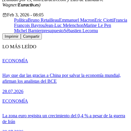
Wagner/
Euractiv.es
)
Feb 3, 2026 - 08:05
Política
Bruno Retailleau
Emmanuel Macron
Eric Ciotti
Francia
François Bayrou
Jean-Luc Melenchon
Marine Le Pen
Michel Barnier
presupuesto
Sébastien Lecornu
Imprimir
Compartir
LO MÁS LEÍDO
ECONOMÍA
Hay que dar las gracias a China por salvar la economía mundial,
afirman los analistas del BCE
28.07.2026
ECONOMÍA
La zona euro registra un crecimiento del 0,4 % a pesar de la guerra
de Irán