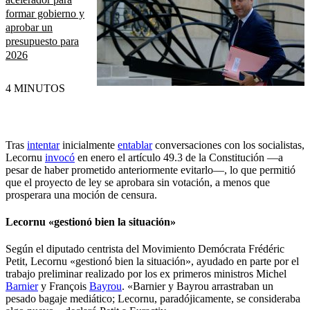
formar gobierno y
aprobar un
presupuesto para
2026
4 MINUTOS
Tras
intentar
inicialmente
entablar
conversaciones con los socialistas,
Lecornu
invocó
en enero el artículo 49.3 de la Constitución —a
pesar de haber prometido anteriormente evitarlo—, lo que permitió
que el proyecto de ley se aprobara sin votación, a menos que
prosperara una moción de censura.
Lecornu «gestionó bien la situación»
Según el diputado centrista del Movimiento Demócrata Frédéric
Petit, Lecornu «gestionó bien la situación», ayudado en parte por el
trabajo preliminar realizado por los ex primeros ministros Michel
Barnier
y François
Bayrou
. «Barnier y Bayrou arrastraban un
pesado bagaje mediático; Lecornu, paradójicamente, se consideraba