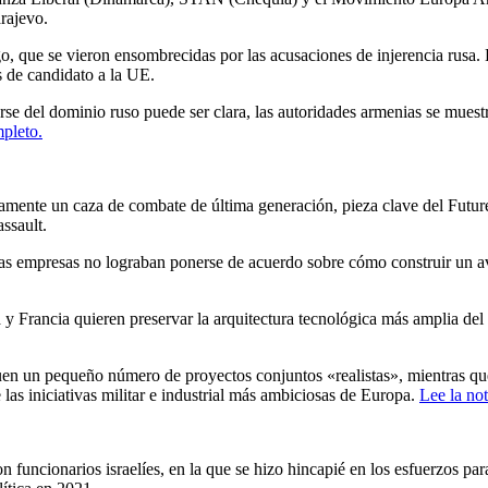
arajevo.
o, que se vieron ensombrecidas por las acusaciones de injerencia rusa. 
s de candidato a la UE.
 del dominio ruso puede ser clara, las autoridades armenias se muestran 
mpleto.
tamente un caza de combate de última generación, pieza clave del Fut
assault.
s empresas no lograban ponerse de acuerdo sobre cómo construir un avi
 Francia quieren preservar la arquitectura tecnológica más amplia del 
uen un pequeño número de proyectos conjuntos «realistas», mientras qu
 las iniciativas militar e industrial más ambiciosas de Europa.
Lee la not
 funcionarios israelíes, en la que se hizo hincapié en los esfuerzos par