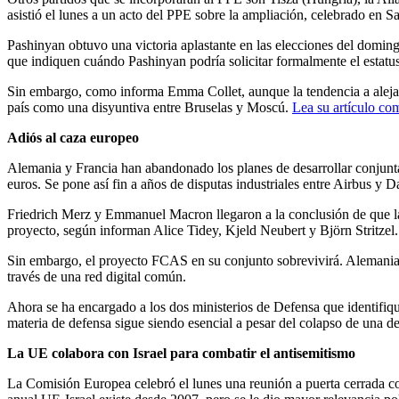
asistió el lunes a un acto del PPE sobre la ampliación, celebrado en S
Pashinyan obtuvo una victoria aplastante en las elecciones del doming
que indiquen cuándo Pashinyan podría solicitar formalmente el estatu
Sin embargo, como informa Emma Collet, aunque la tendencia a alejarse
país como una disyuntiva entre Bruselas y Moscú.
Lea su artículo co
Adiós al caza europeo
Alemania y Francia han abandonado los planes de desarrollar conjun
euros. Se pone así fin a años de disputas industriales entre Airbus y D
Friedrich Merz y Emmanuel Macron llegaron a la conclusión de que la
proyecto, según informan Alice Tidey, Kjeld Neubert y Björn Stritzel.
Sin embargo, el proyecto FCAS en su conjunto sobrevivirá. Alemania y
través de una red digital común.
Ahora se ha encargado a los dos ministerios de Defensa que identifiq
materia de defensa sigue siendo esencial a pesar del colapso de una de
La UE colabora con Israel para combatir el antisemitismo
La Comisión Europea celebró el lunes una reunión a puerta cerrada con