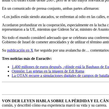
anual UE-Israel existe desde 2007, pero se le dio mayor relevancia pol
En un comunicado de prensa conjunto, ambas partes afirmaron:
«Los judíos están siendo atacados, se enfrentan al odio en las calles
Acordaron profundizar en la cooperación, especialmente en la lucha co
representaron a la UE, mientras que Gideon Sa’ar, ministro de Asuntos
No todo el mundo consideró adecuado que se celebrara una conferenci
Gobierno de Israel de cometer atrocidades y de utilizar el término ant
Su
publicación en X
fue seguida por una avalancha de… comentarios 
Tres noticias más de Euractiv:
1.400 millones de euros después, ¿dónde está la Bauhaus de E
Opinión: Las grietas en la imagen de Edi Rama
La OTAN recurre a simulaciones digitales de campos de batall
VON DER LEYEN HABLA SOBRE LA PÉRDIDA Y EL CÁN
común, y describió cómo esa experiencia marcó su vida y su carrera.