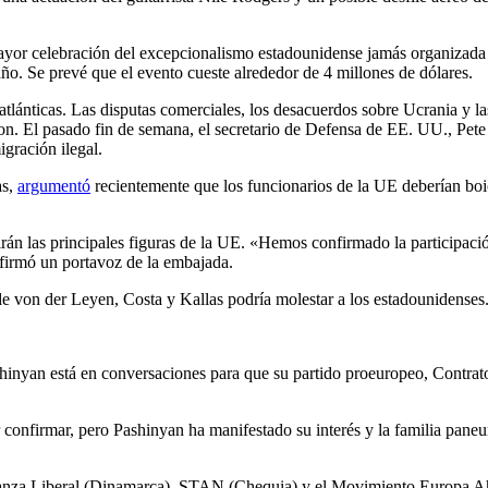
yor celebración del excepcionalismo estadounidense jamás organizada en
año. Se prevé que el evento cueste alrededor de 4 millones de dólares.
tlánticas. Las disputas comerciales, los desacuerdos sobre Ucrania y la
on. El pasado fin de semana, el secretario de Defensa de EE. UU., Pet
igración ilegal.
as,
argumentó
recientemente que los funcionarios de la UE deberían boico
rán las principales figuras de la UE. «Hemos confirmado la participac
firmó un portavoz de la embajada.
e von der Leyen, Costa y Kallas podría molestar a los estadounidenses
shinyan está en conversaciones para que su partido proeuropeo, Contrat
 confirmar, pero Pashinyan ha manifestado su interés y la familia paneu
lianza Liberal (Dinamarca), STAN (Chequia) y el Movimiento Europa Ah