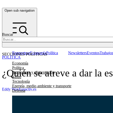
Open sub navigation
Buscar
Rapporteur
Economía
Política
Newsletters
Eventos
Trabajo
SECCIONES POLÍTICAS
POLÍTICA
Economía
Política
¿Quién se atreve a dar la e
Agricultura y alimentación
Salud
Tecnología
Energía, medio ambiente y transporte
Eddy Wax
Euractiv.es
Defensa