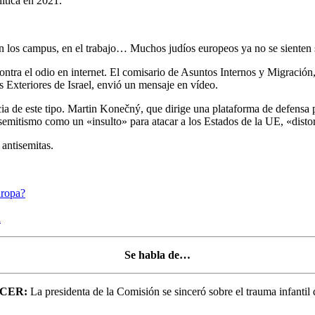
ítica en 2021.
, en los campus, en el trabajo… Muchos judíos europeos ya no se sienten
ntra el odio en internet. El comisario de Asuntos Internos y Migración
 Exteriores de Israel, envió un mensaje en vídeo.
a de este tipo. Martin Konečný, que dirige una plataforma de defensa p
isemitismo como un «insulto» para atacar a los Estados de la UE, «disto
antisemitas.
uropa?
a
Se habla de…
CER:
La presidenta de la Comisión se sinceró sobre el trauma infanti