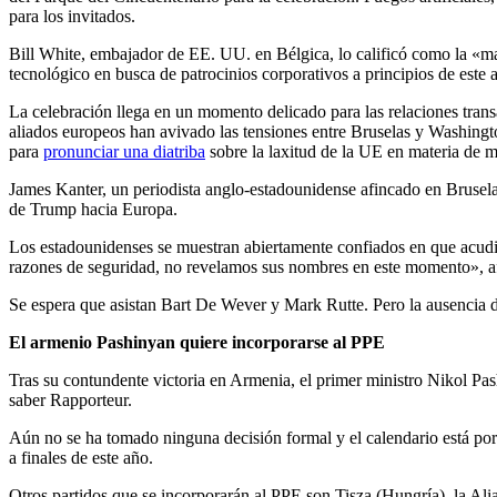
para los invitados.
Bill White, embajador de EE. UU. en Bélgica, lo calificó como la «ma
tecnológico en busca de patrocinios corporativos a principios de este 
La celebración llega en un momento delicado para las relaciones transa
aliados europeos han avivado las tensiones entre Bruselas y Washingt
para
pronunciar una diatriba
sobre la laxitud de la UE en materia de m
James Kanter, un periodista anglo-estadounidense afincado en Brusel
de Trump hacia Europa.
Los estadounidenses se muestran abiertamente confiados en que acudi
razones de seguridad, no revelamos sus nombres en este momento», a
Se espera que asistan Bart De Wever y Mark Rutte. Pero la ausencia d
El armenio Pashinyan quiere incorporarse al PPE
Tras su contundente victoria en Armenia, el primer ministro Nikol Pa
saber Rapporteur.
Aún no se ha tomado ninguna decisión formal y el calendario está por
a finales de este año.
Otros partidos que se incorporarán al PPE son Tisza (Hungría), la A