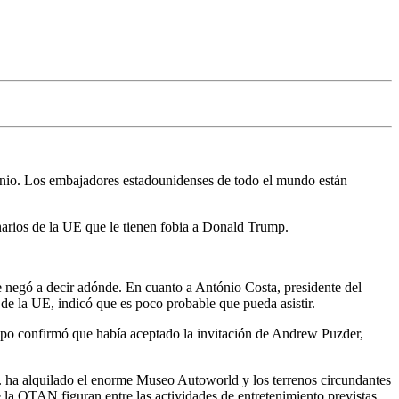
 junio. Los embajadores estadounidenses de todo el mundo están
onarios de la UE que le tienen fobia a Donald Trump.
se negó a decir adónde. En cuanto a António Costa, presidente del
r de la UE, indicó que es poco probable que pueda asistir.
uipo confirmó que había aceptado la invitación de Andrew Puzder,
. ha alquilado el enorme Museo Autoworld y los terrenos circundantes
de la OTAN figuran entre las actividades de entretenimiento previstas