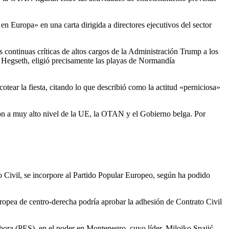
 Europa» en una carta dirigida a directores ejecutivos del sector
s continuas críticas de altos cargos de la Administración Trump a los
e Hegseth, eligió precisamente las playas de Normandía
tear la fiesta, citando lo que describió como la actitud «perniciosa»
ión a muy alto nivel de la UE, la OTAN y el Gobierno belga. Por
.
o Civil, se incorpore al Partido Popular Europeo, según ha podido
ropea de centro-derecha podría aprobar la adhesión de Contrato Civil
ora (PES), en el poder en Montenegro, cuyo líder, Milojko Spajić,