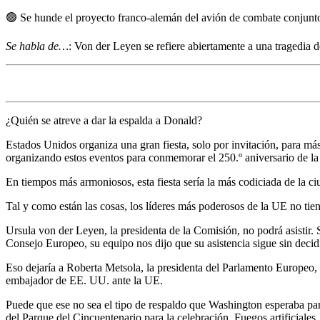
🟢
Se hunde el proyecto franco-alemán del avión de combate conjunt
Se habla de…
: Von der Leyen se refiere abiertamente a una tragedia d
¿Quién se atreve a dar la espalda a Donald?
Estados Unidos organiza una gran fiesta, solo por invitación, para má
organizando estos eventos para conmemorar el 250.º aniversario de l
En tiempos más armoniosos, esta fiesta sería la más codiciada de la ci
Tal y como están las cosas, los líderes más poderosos de la UE no tiene
Ursula von der Leyen, la presidenta de la Comisión, no podrá asistir. 
Consejo Europeo, su equipo nos dijo que su asistencia sigue sin decidir
Eso dejaría a Roberta Metsola, la presidenta del Parlamento Europeo,
embajador de EE. UU. ante la UE.
Puede que ese no sea el tipo de respaldo que Washington esperaba pa
del Parque del Cincuentenario para la celebración. Fuegos artificiales