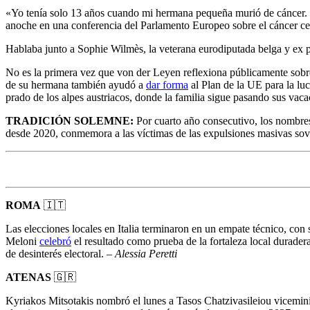
«Yo tenía solo 13 años cuando mi hermana pequeña murió de cáncer. E
anoche en una conferencia del Parlamento Europeo sobre el cáncer cer
Hablaba junto a Sophie Wilmès, la veterana eurodiputada belga y ex p
No es la primera vez que von der Leyen reflexiona públicamente sobre
de su hermana también ayudó a
dar forma
al Plan de la UE para la lu
prado de los alpes austriacos, donde la familia sigue pasando sus vaca
TRADICIÓN SOLEMNE:
Por cuarto año consecutivo, los nombres
desde 2020, conmemora a las víctimas de las expulsiones masivas sovié
ROMA
🇮🇹
Las elecciones locales en Italia terminaron en un empate técnico, con 
Meloni
celebró
el resultado como prueba de la fortaleza local durader
de desinterés electoral. –
Alessia Peretti
ATENAS
🇬🇷
Kyriakos Mitsotakis nombró el lunes a Tasos Chatzivasileiou vicemin