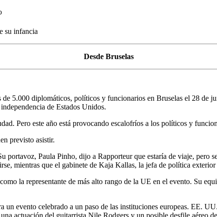
o
e su infancia
Desde Bruselas
s de 5.000 diplomáticos, políticos y funcionarios en Bruselas el 28 de
a independencia de Estados Unidos.
udad. Pero este año está provocando escalofríos a los políticos y funci
n previsto asistir.
Su portavoz, Paula Pinho, dijo a Rapporteur que estaría de viaje, pero 
se, mientras que el gabinete de Kaja Kallas, la jefa de política exterio
 como la representante de más alto rango de la UE en el evento. Su eq
ra un evento celebrado a un paso de las instituciones europeas. EE. UU
, una actuación del guitarrista Nile Rodgers y un posible desfile aéreo 