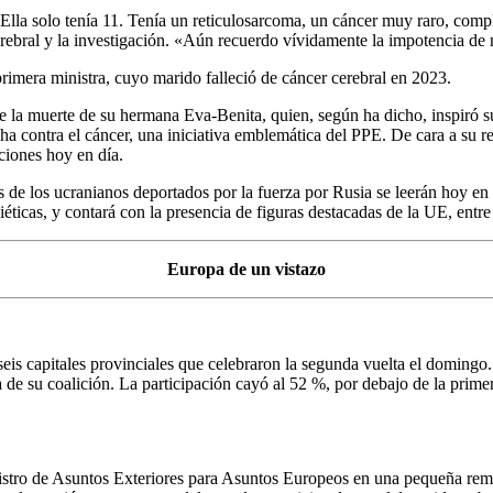
lla solo tenía 11. Tenía un reticulosarcoma, un cáncer muy raro, com
ebral y la investigación. «Aún recuerdo vívidamente la impotencia de 
rimera ministra, cuyo marido falleció de cáncer cerebral en 2023.
 la muerte de su hermana Eva-Benita, quien, según ha dicho, inspiró s
cha contra el cáncer, una iniciativa emblemática del PPE. De cara a su 
ciones hoy en día.
 de los ucranianos deportados por la fuerza por Rusia se leerán hoy en
ticas, y contará con la presencia de figuras destacadas de la UE, entre
Europa de un vistazo
seis capitales provinciales que celebraron la segunda vuelta el domingo
a de su coalición. La participación cayó al 52 %, por debajo de la prime
istro de Asuntos Exteriores para Asuntos Europeos en una pequeña remo